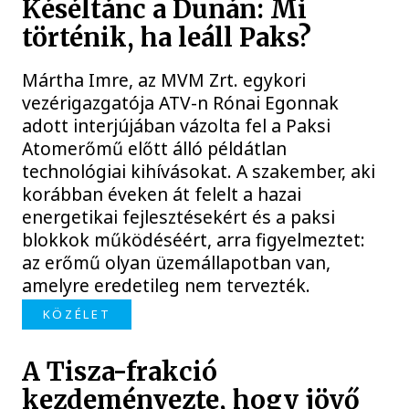
Késéltánc a Dunán: Mi
történik, ha leáll Paks?
Mártha Imre, az MVM Zrt. egykori
vezérigazgatója ATV-n Rónai Egonnak
adott interjújában vázolta fel a Paksi
Atomerőmű előtt álló példátlan
technológiai kihívásokat. A szakember, aki
korábban éveken át felelt a hazai
energetikai fejlesztésekért és a paksi
blokkok működéséért, arra figyelmeztet:
az erőmű olyan üzemállapotban van,
amelyre eredetileg nem tervezték.
KÖZÉLET
A Tisza-frakció
kezdeményezte, hogy jövő