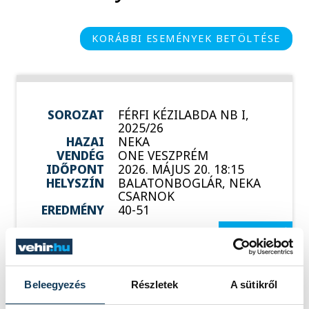
KORÁBBI ESEMÉNYEK BETÖLTÉSE
SOROZAT
FÉRFI KÉZILABDA NB I,
2025/26
HAZAI
NEKA
VENDÉG
ONE VESZPRÉM
IDŐPONT
2026. MÁJUS 20. 18:15
HELYSZÍN
BALATONBOGLÁR, NEKA
CSARNOK
EREDMÉNY
40-51
RÉSZLETEK
Beleegyezés
Részletek
A sütikről
SOROZAT
FÉRFI KÉZILABDA NB I,