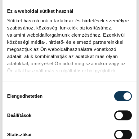
DÖNTŐ, 2025/26
HAZAI
ONE VESZPRÉM
Ez a weboldal sütiket használ
VENDÉG
OTP BANK-PICK SZEGED
Sütiket használunk a tartalmak és hirdetések személyre
IDŐPONT
2026. MÁJUS 29. 19:00
szabásához, közösségi funkciók biztosításához,
HELYSZÍN
ONE VESZPRÉM ARÉNA
valamint weboldalforgalmunk elemzéséhez. Ezenkívül
EREDMÉNY
38-36
közösségi média-, hirdető- és elemező partnereinkkel
RÉSZLETEK
megosztjuk az Ön weboldalhasználatra vonatkozó
adatait, akik kombinálhatják az adatokat más olyan
adatokkal, amelyeket Ön adott meg számukra vagy az
Ön által használt más szolgáltatásokból gyűjtöttek.
SOROZAT
FÉRFI KÉZILABDA NB I,
DÖNTŐ, 2025/26
Hozzájárulás kiválasztása
HAZAI
OTP BANK-PICK SZEGED
Elengedhetetlen
VENDÉG
ONE VESZPRÉM
IDŐPONT
2026. JÚNIUS 2. 19:00
HELYSZÍN
SZEGED, PICK ARÉNA
Beállítások
EREDMÉNY
34-36
RÉSZLETEK
Statisztikai