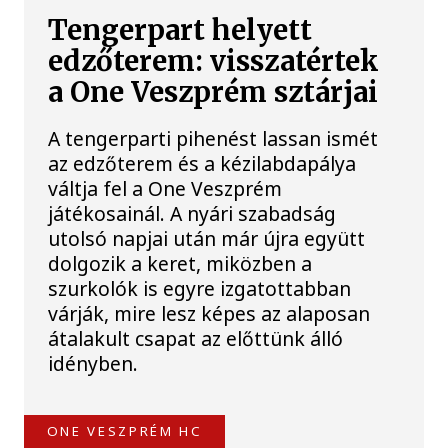
Tengerpart helyett
edzőterem: visszatértek
a One Veszprém sztárjai
A tengerparti pihenést lassan ismét
az edzőterem és a kézilabdapálya
váltja fel a One Veszprém
játékosainál. A nyári szabadság
utolsó napjai után már újra együtt
dolgozik a keret, miközben a
szurkolók is egyre izgatottabban
várják, mire lesz képes az alaposan
átalakult csapat az előttünk álló
idényben.
ONE VESZPRÉM HC