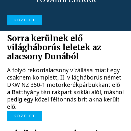
KÖZÉLET
Sorra kerülnek elő
világháborús leletek az
alacsony Dunából
A folyó rekordalacsony vízállása miatt egy
csaknem komplett, II. világháborús német
DKW NZ 350-1 motorkerékpárbukkant elő
a Batthyány téri rakpart sziklái alól, máshol
pedig egy közel féltonnás brit akna került
elő.
KÖZÉLET