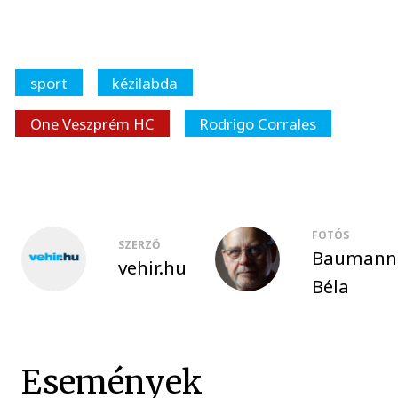
sport
kézilabda
One Veszprém HC
Rodrigo Corrales
FOTÓS
SZERZŐ
Baumann
vehir.hu
Béla
Események