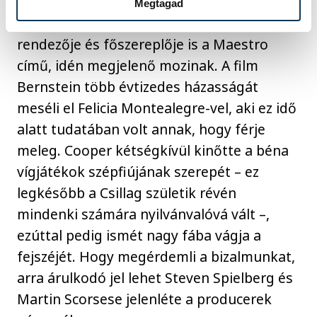
nagyrészt Bradley Coopernek
Megtagad
köszönhetően, aki producere, írója,
rendezője és főszereplője is a Maestro
című, idén megjelenő mozinak. A film
Bernstein több évtizedes házasságát
meséli el Felicia Montealegre-vel, aki ez idő
alatt tudatában volt annak, hogy férje
meleg. Cooper kétségkívül kinőtte a béna
vígjátékok szépfiújának szerepét – ez
legkésőbb a Csillag születik révén
mindenki számára nyilvánvalóvá vált –,
ezúttal pedig ismét nagy fába vágja a
fejszéjét. Hogy megérdemli a bizalmunkat,
arra árulkodó jel lehet Steven Spielberg és
Martin Scorsese jelenléte a producerek