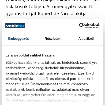
őslakosok földjén. A tömeggyilkosság fő
gyanúsítottját Robert de Niro alakítja
majd, de a stáblistán szerepel Leonardo
diCaprio, Jesse Plemons és Brendon Fraser
is. Scorsese legutóbbi alkotásához, Az
Beleegyezés
Részletek
A sütikről
Írhez hasonlóan ezúttal is több mint
három órás gigászi eposzra számíthatunk.
Ez a weboldal sütiket használ
Sütiket használunk a tartalmak és hirdetések személyre
szabásához, közösségi funkciók biztosításához,
valamint weboldalforgalmunk elemzéséhez. Ezenkívül
közösségi média-, hirdető- és elemező partnereinkkel
megosztjuk az Ön weboldalhasználatra vonatkozó
adatait, akik kombinálhatják az adatokat más olyan
adatokkal, amelyeket Ön adott meg számukra vagy az
Ön által használt más szolgáltatásokból gyűjtöttek.