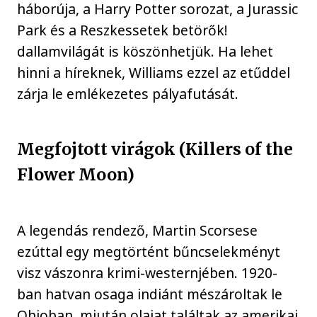
háborúja, a Harry Potter sorozat, a Jurassic
Park és a Reszkessetek betörők!
dallamvilágát is köszönhetjük. Ha lehet
hinni a híreknek, Williams ezzel az etűddel
zárja le emlékezetes pályafutását.
Megfojtott virágok (Killers of the
Flower Moon)
A legendás rendező, Martin Scorsese
ezúttal egy megtörtént bűncselekményt
visz vászonra krimi-westernjében. 1920-
ban hatvan osaga indiánt mészároltak le
Ohioban, miután olajat találtak az amerikai