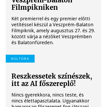
Veszprém-Balaton
Filmpikniken
Két premierrel és egy premier előtti
vetítéssel készül a Veszprém-Balaton
Filmpiknik, amely augusztus 27. és 29.
között várja a nézőket Veszprémben
és Balatonfüreden.
KULTÚRA
Reszkessetek színészek,
itt az AI főszereplő!
Nincs gyerekkora, nincs teste, és
nincs élettapasztalata. Ugyanakkor
hamarosan főszerepet fog játszani