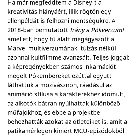
Ha már megfeddtem a Disney-t a
kreativitás hiányáért, illik rögtön egy
ellenpéldát is felhozni mentségükre. A
2018-ban bemutatott
Irány a Pókverzum!
amellett, hogy fű alatt megágyazott a
Marvel multiverzumának, túlzás nélkül
azonnal kultfilmmé avanzsált. Teljes joggal:
a képregényekben számos inkarnációt
megélt Pókembereket ezúttal együtt
láthattuk a mozivásznon, ráadásul az
animáció stílusa a karakterekhez idomult,
az alkotók bátran nyúlhattak különböző
műfajokhoz, és ebbe a projektbe
behozhatták azokat az ötleteiket is, amit a
patikamérlegen kimért MCU-epizódokból