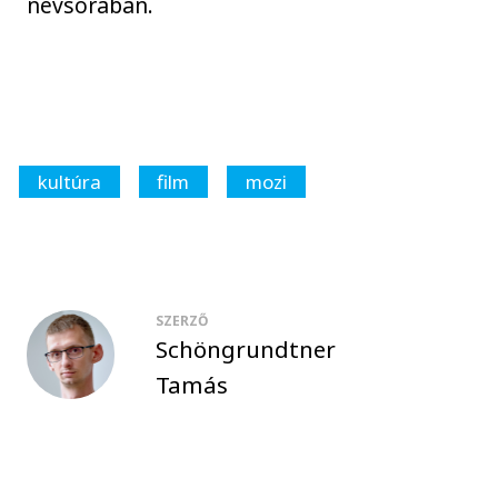
névsorában.
kultúra
film
mozi
SZERZŐ
Schöngrundtner
Tamás