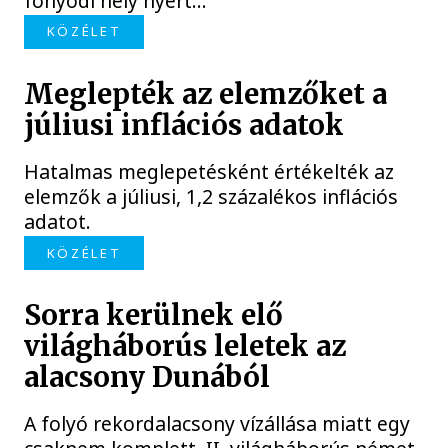
fonyódi hely nyert...
KÖZÉLET
Meglepték az elemzőket a
júliusi inflációs adatok
Hatalmas meglepetésként értékelték az
elemzők a júliusi, 1,2 százalékos inflációs
adatot.
KÖZÉLET
Sorra kerülnek elő
világháborús leletek az
alacsony Dunából
A folyó rekordalacsony vízállása miatt egy