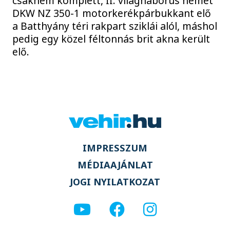
csaknem komplett, II. világháborús német
DKW NZ 350-1 motorkerékpárbukkant elő
a Batthyány téri rakpart sziklái alól, máshol
pedig egy közel féltonnás brit akna került
elő.
IMPRESSZUM
MÉDIAAJÁNLAT
JOGI NYILATKOZAT