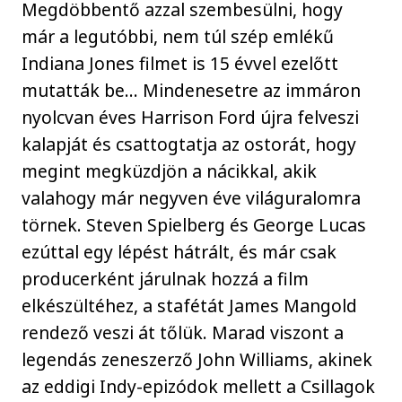
Megdöbbentő azzal szembesülni, hogy
már a legutóbbi, nem túl szép emlékű
Indiana Jones filmet is 15 évvel ezelőtt
mutatták be... Mindenesetre az immáron
nyolcvan éves Harrison Ford újra felveszi
kalapját és csattogtatja az ostorát, hogy
megint megküzdjön a nácikkal, akik
valahogy már negyven éve világuralomra
törnek. Steven Spielberg és George Lucas
ezúttal egy lépést hátrált, és már csak
producerként járulnak hozzá a film
elkészültéhez, a stafétát James Mangold
rendező veszi át tőlük. Marad viszont a
legendás zeneszerző John Williams, akinek
az eddigi Indy-epizódok mellett a Csillagok