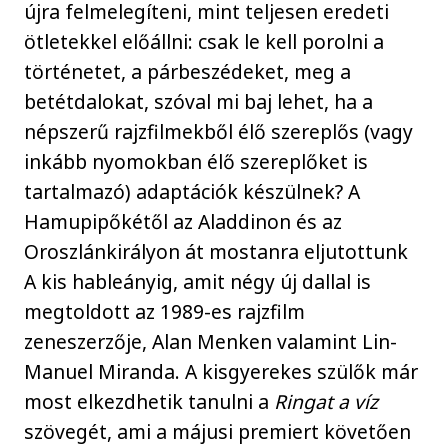
újra felmelegíteni, mint teljesen eredeti
ötletekkel előállni: csak le kell porolni a
történetet, a párbeszédeket, meg a
betétdalokat, szóval mi baj lehet, ha a
népszerű rajzfilmekből élő szereplős (vagy
inkább nyomokban élő szereplőket is
tartalmazó) adaptációk készülnek? A
Hamupipőkétől az Aladdinon és az
Oroszlánkirályon át mostanra eljutottunk
A kis hableányig, amit négy új dallal is
megtoldott az 1989-es rajzfilm
zeneszerzője, Alan Menken valamint Lin-
Manuel Miranda. A kisgyerekes szülők már
most elkezdhetik tanulni a
Ringat a víz
szövegét, ami a májusi premiert követően