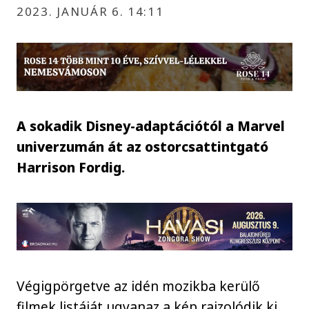
2023. JANUÁR 6. 14:11
A sokadik Disney-adaptációtól a Marvel
univerzumán át az ostorcsattintgató
Harrison Fordig.
Végigpörgetve az idén mozikba kerülő
filmek listáját ugyanaz a kép rajzolódik ki