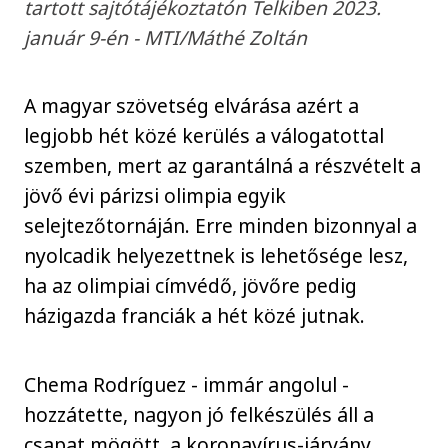
tartott sajtótájékoztatón Telkiben 2023.
január 9-én - MTI/Máthé Zoltán
A magyar szövetség elvárása azért a
legjobb hét közé kerülés a válogatottal
szemben, mert az garantálná a részvételt a
jövő évi párizsi olimpia egyik
selejtezőtornáján. Erre minden bizonnyal a
nyolcadik helyezettnek is lehetősége lesz,
ha az olimpiai címvédő, jövőre pedig
házigazda franciák a hét közé jutnak.
Chema Rodríguez - immár angolul -
hozzátette, nagyon jó felkészülés áll a
csapat mögött, a koronavírus-járvány