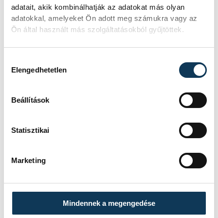
A 19 fős játékoskeretből Palasics Kristóf, a
adatait, akik kombinálhatják az adatokat más olyan
NEKA kapusa maradt ki, ő nem utazik
adatokkal, amelyeket Ön adott meg számukra vagy az
Svédországba.
Ön által használt más szolgáltatásokból gyűjtöttek.
Hozzájárulás kiválasztása
Elengedhetetlen
Beállítások
Statisztikai
Marketing
Mindennek a megengedése