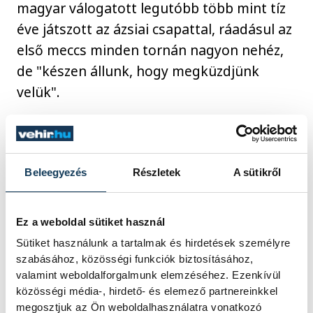
magyar válogatott legutóbb több mint tíz
éve játszott az ázsiai csapattal, ráadásul az
első meccs minden tornán nagyon nehéz,
de "készen állunk, hogy megküzdjünk
velük".
"Nagyon nehéz lesz elérni a célunkat, ezzel
tisztában vagyunk, de minél több pontot
Beleegyezés
Részletek
A sütikről
tudunk magunkkal vinni, annál több
lehetőségünk lesz a jó helyezés elérésére a
középdöntőben. Az első célunk azonban a
Ez a weboldal sütiket használ
csoportkörből való továbbjutás" -
Sütiket használunk a tartalmak és hirdetések személyre
szabásához, közösségi funkciók biztosításához,
nyilatkozta a kapitány.
valamint weboldalforgalmunk elemzéséhez. Ezenkívül
közösségi média-, hirdető- és elemező partnereinkkel
megosztjuk az Ön weboldalhasználatra vonatkozó