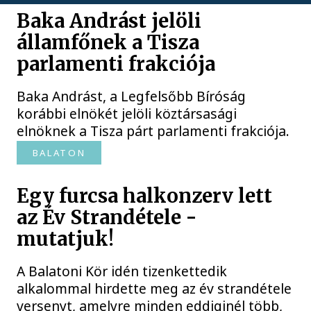
Baka Andrást jelöli
államfőnek a Tisza
parlamenti frakciója
Baka Andrást, a Legfelsőbb Bíróság
korábbi elnökét jelöli köztársasági
elnöknek a Tisza párt parlamenti frakciója.
BALATON
Egy furcsa halkonzerv lett
az Év Strandétele -
mutatjuk!
A Balatoni Kör idén tizenkettedik
alkalommal hirdette meg az év strandétele
versenyt, amelyre minden eddiginél több,