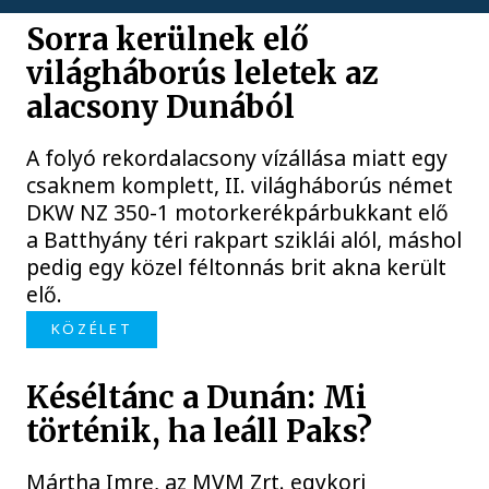
Sorra kerülnek elő
világháborús leletek az
alacsony Dunából
A folyó rekordalacsony vízállása miatt egy
csaknem komplett, II. világháborús német
DKW NZ 350-1 motorkerékpárbukkant elő
a Batthyány téri rakpart sziklái alól, máshol
pedig egy közel féltonnás brit akna került
elő.
KÖZÉLET
Késéltánc a Dunán: Mi
történik, ha leáll Paks?
Mártha Imre, az MVM Zrt. egykori