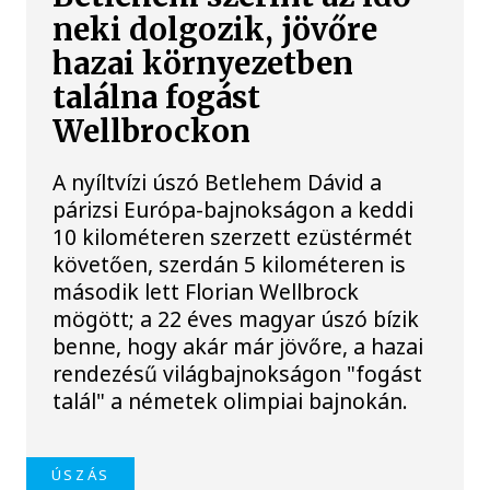
neki dolgozik, jövőre
hazai környezetben
találna fogást
Wellbrockon
A nyíltvízi úszó Betlehem Dávid a
párizsi Európa-bajnokságon a keddi
10 kilométeren szerzett ezüstérmét
követően, szerdán 5 kilométeren is
második lett Florian Wellbrock
mögött; a 22 éves magyar úszó bízik
benne, hogy akár már jövőre, a hazai
rendezésű világbajnokságon "fogást
talál" a németek olimpiai bajnokán.
ÚSZÁS