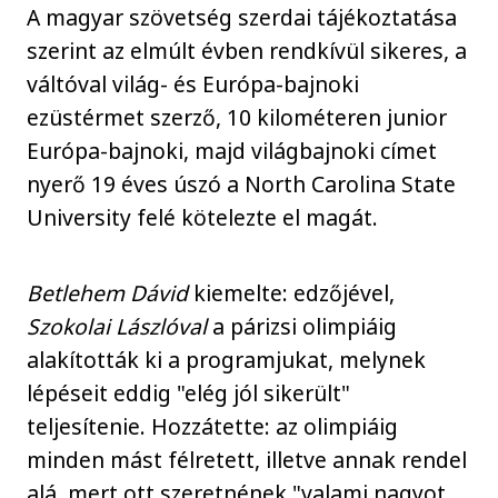
A magyar szövetség szerdai tájékoztatása
szerint az elmúlt évben rendkívül sikeres, a
váltóval világ- és Európa-bajnoki
ezüstérmet szerző, 10 kilométeren junior
Európa-bajnoki, majd világbajnoki címet
nyerő 19 éves úszó a North Carolina State
University felé kötelezte el magát.
Betlehem Dávid
kiemelte: edzőjével,
Szokolai Lászlóval
a párizsi olimpiáig
alakították ki a programjukat, melynek
lépéseit eddig "elég jól sikerült"
teljesítenie. Hozzátette: az olimpiáig
minden mást félretett, illetve annak rendel
alá, mert ott szeretnének "valami nagyot