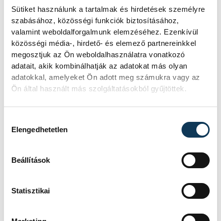
ajánlata mellett döntött.
Sütiket használunk a tartalmak és hirdetések személyre
szabásához, közösségi funkciók biztosításához,
valamint weboldalforgalmunk elemzéséhez. Ezenkívül
közösségi média-, hirdető- és elemező partnereinkkel
sport
úszás
megosztjuk az Ön weboldalhasználatra vonatkozó
adatait, akik kombinálhatják az adatokat más olyan
Balaton Úszó Klub Veszprém
adatokkal, amelyeket Ön adott meg számukra vagy az
Ön által használt más szolgáltatásokból gyűjtöttek.
Betlehem Dávid
Szokolai László
Hozzájárulás kiválasztása
Elengedhetetlen
Beállítások
SZERZŐ
vehir.hu
Statisztikai