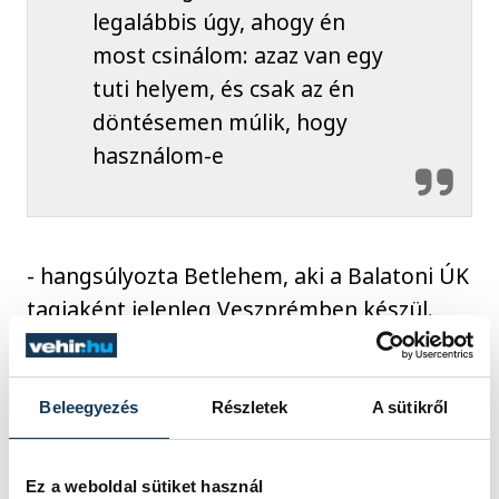
legalábbis úgy, ahogy én
most csinálom: azaz van egy
tuti helyem, és csak az én
döntésemen múlik, hogy
használom-e
- hangsúlyozta Betlehem, aki a Balatoni ÚK
tagjaként jelenleg Veszprémben készül.
A fiatal úszó elárulta, több tucat egyetem
Beleegyezés
Részletek
A sütikről
is megkereste az ajánlatával, ő pedig
elkezdett válogatni, és végül a North
Carolina State University ösztöndíj-
Ez a weboldal sütiket használ