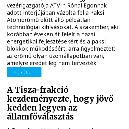
vezérigazgatója ATV-n Rónai Egonnak
adott interjújában vázolta fel a Paksi
Atomerőmű előtt álló példátlan
technológiai kihívásokat. A szakember, aki
korábban éveken át felelt a hazai
energetikai fejlesztésekért és a paksi
blokkok működéséért, arra figyelmeztet:
az erőmű olyan üzemállapotban van,
amelyre eredetileg nem tervezték.
KÖZÉLET
A Tisza-frakció
kezdeményezte, hogy jövő
kedden legyen az
államfőválasztás