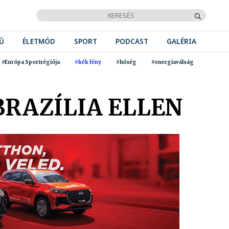
Ű
ÉLETMÓD
SPORT
PODCAST
GALÉRIA
#Európa Sportrégiója
#kék fény
#hőség
#energiaválság
BRAZÍLIA ELLEN