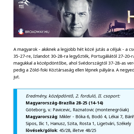
A magyarok - akiknek a legjobb hét közé jutás a céljuk - a 
35-27-re, Izlandot 30-28-ra legyőzték, Portugáliától 27-20-ra
magukkal a középdöntőbe, ahol Svédországtól 37-28-as ver
pedig a Zöld-foki Köztársaság ellen lépnek pályára. A negye
jut.
Eredmény, középdöntő, 2. forduló, II. csoport:
Magyarország-Brazília 28-25 (14-14)
Göteborg, v.: Pavicevic, Raznatovic (montenegróiak)
Magyarország
: Mikler - Bóka 6, Bodó 4, Lékai 7, Bánh
Sipos, Ilic 1, Hanusz, Szita, Rosta 1, Ligetvári, Székely
lövések/gólok
: 45/28, illetve 48/25