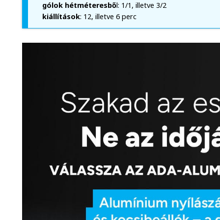
gólok hétméteresbő
l: 1/1, illetve 3/2
kiállítások
: 12, illetve 6 perc