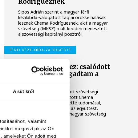
Rodrígueznek
Sipos Adrián szerint a magyar férfi
kézilabda-válogatott tagjai örökké hálásak
lesznek Chema Rodrígueznek, akit a magyar
szövetség (MKSZ) múlt kedden menesztett
a szövetségi kapitányi posztról.
FÉRFI KÉZILABDA-VÁLOGATOTT
Chema Rodríguez: csalódott
vagyok, de elfogadtam a
döntést
A sütikről
A férfi kézilabda-válogatott szövetségi
kapitányi posztjáról távozott Chema
Rodríguez csalódottan vette tudomásul,
hogy már nem ő irányítja az együttest,
ugyanakkor elfogadta a magyar szövetség
döntését.
tosításához, valamint
einkkel megosztjuk az Ön
l, amelyeket Ön adott meg