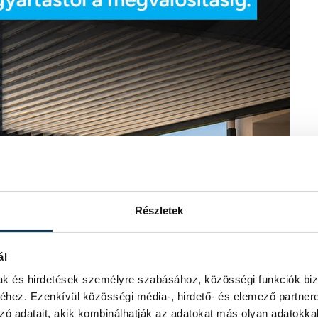
Részletek
ál
mak és hirdetések személyre szabásához, közösségi funkciók biz
hez. Ezenkívül közösségi média-, hirdető- és elemező partner
zó adatait, akik kombinálhatják az adatokat más olyan adatokka