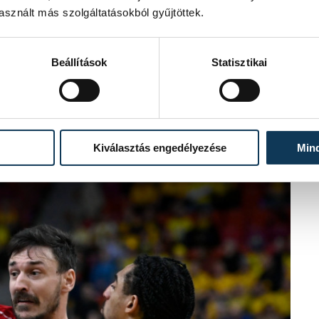
sznált más szolgáltatásokból gyűjtöttek.
Beállítások
Statisztikai
Kiválasztás engedélyezése
Min