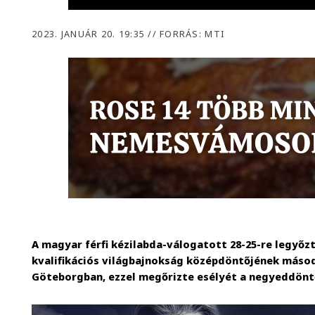
2023. JANUÁR 20. 19:35
//
FORRÁS: MTI
A magyar férfi kézilabda-válogatott 28-25-re legyőzte
kvalifikációs világbajnokság középdöntőjének másod
Göteborgban, ezzel megőrizte esélyét a negyeddönt