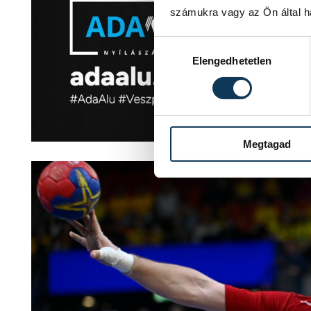
számukra vagy az Ön által ha
Hozzájárulás kiválasztása
Elengedhetetlen
Megtagad