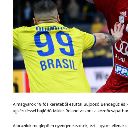
A magyarok 18 fős keretéből ezúttal Bujdosó Bendegúz és K
ujjsérüléssel bajlódó Mikler Roland viszont a kezdőcsapatb
A brazilok meglepően gyengén kezdtek, ezt - gyors ellenakci