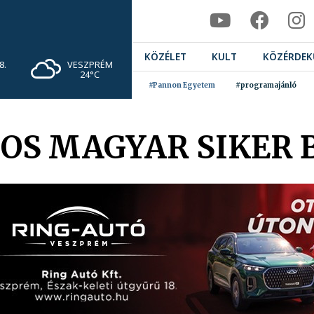
KÖZÉLET
KULT
KÖZÉRDEK
VESZPRÉM
8.
24°C
#Pannon Egyetem
#programajánló
OS MAGYAR SIKER 