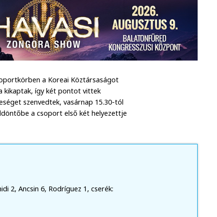
csoportkörben a Koreai Köztársaságot
 kikaptak, így két pontot vittek
eséget szenvedtek, vasárnap 15.30-tól
ddöntőbe a csoport első két helyezettje
idi 2, Ancsin 6, Rodríguez 1, cserék: