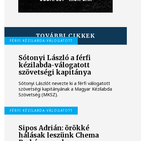
TOVÁBBI CIKKEK
FÉRFI KÉZILABDA-VÁLOGATOTT
Sótonyi László a férfi
kézilabda-válogatott
szövetségi kapitánya
Sótonyi Lászlót nevezte ki a férfi válogatott
szövetségi kapitányának a Magyar Kézilabda
Szövetség (MKSZ).
FÉRFI KÉZILABDA-VÁLOGATOTT
Sipos Adrián: örökké
hálásak leszünk Chema