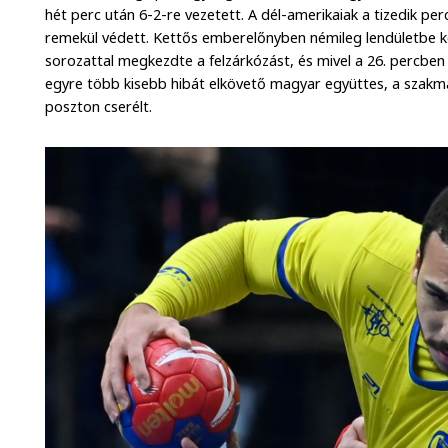
hét perc után 6-2-re vezetett. A dél-amerikaiak a tizedik pe
remekül védett. Kettős emberelőnyben némileg lendületbe ker
sorozattal megkezdte a felzárkózást, és mivel a 26. percben
egyre több kisebb hibát elkövető magyar együttes, a szakma
poszton cserélt.