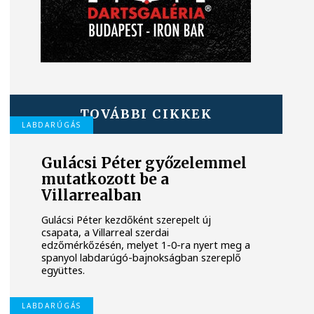
TOVÁBBI CIKKEK
LABDARÚGÁS
Gulácsi Péter győzelemmel
mutatkozott be a
Villarrealban
Gulácsi Péter kezdőként szerepelt új
csapata, a Villarreal szerdai
edzőmérkőzésén, melyet 1-0-ra nyert meg a
spanyol labdarúgó-bajnokságban szereplő
együttes.
LABDARÚGÁS