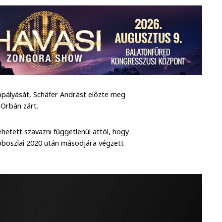
zéppályását, Schäfer Andrást előzte meg
li Orbán zárt.
etett szavazni függetlenül attól, hogy
Szoboszlai 2020 után másodjára végzett