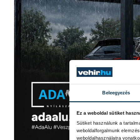
Beleegyezés
Ez a weboldal sütiket haszn
Sütiket használunk a tartal
weboldalforgalmunk elemzésé
weboldalhasználatra vonatko