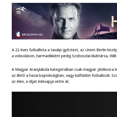
A 22 éves futballista a tavalyi győztest, az Union Berlin kö
a voksoláson, harmadikként pedig Szoboszlai klubtársa, Wil
A Magyar Aranylabda kategóriában csak magyar játékosra leh
az illető a hazai bajnokságban, vagy külföldön futballozik. 
az élen, a díjat édesapja vette át.