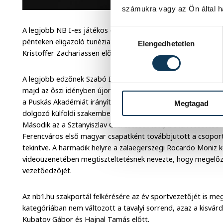
számukra vagy az Ön által ha
A legjobb NB I-es játékos címet az OTP Bank Ligában címvé
Hozzájárulás kiválasztása
pénteken eligazoló tunéziai Aissa Laidouni kapta két klubtá
Elengedhetetlen
Kristoffer Zachariassen előtt.
A legjobb edzőnek Szabó Istvánt választották, aki tavasszal 
majd az őszi idényben újoncként második helyre vezette a 
a Puskás Akadémiát irányító Hornyák Zsolt és a kisvárdai Tör
Megtagad
dolgozó külföldi szakemberek között ismét Marco Rossi szöv
Második az a Sztanyiszlav Csercseszov lett, akinek vezetésé
Ferencváros első magyar csapatként továbbjutott a csopor
tekintve. A harmadik helyre a zalaegerszegi Rocardo Moniz k
videoüzenetében megtiszteltetésnek nevezte, hogy megelőz
vezetőedzőjét.
Az nb1.hu szakportál felkérésére az év sportvezetőjét is me
kategóriában nem változott a tavalyi sorrend, azaz a kisvárda
Kubatov Gábor és Hajnal Tamás előtt.