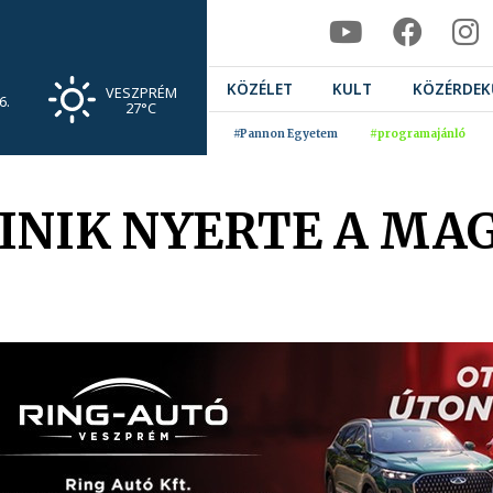
KÖZÉLET
KULT
KÖZÉRDEK
VESZPRÉM
6.
27°C
#Pannon Egyetem
#programajánló
INIK NYERTE A MA