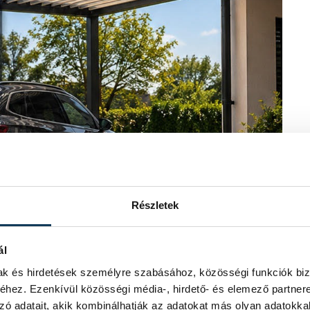
Részletek
ál
mak és hirdetések személyre szabásához, közösségi funkciók biz
hez. Ezenkívül közösségi média-, hirdető- és elemező partner
zó adatait, akik kombinálhatják az adatokat más olyan adatokka