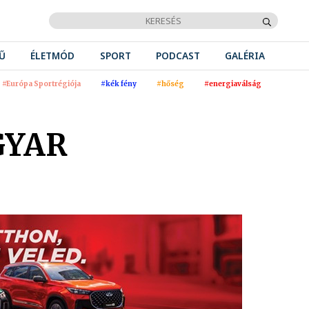
Ű
ÉLETMÓD
SPORT
PODCAST
GALÉRIA
#Európa Sportrégiója
#kék fény
#hőség
#energiaválság
GYAR