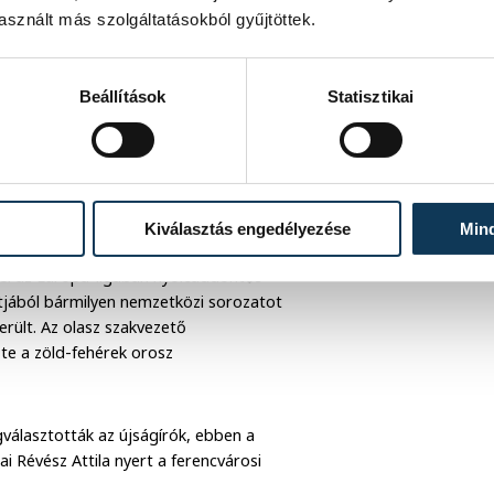
sznált más szolgáltatásokból gyűjtöttek.
dő és éllovas Ferencvárostól éppen
rsa, a mali Adama Traore és a norvég
Beállítások
Statisztikai
feljuttatta a Kecskemétet az élvonalba,
csapatot az OTP Bank Ligában. Mögötte
ök László zárt. A magyar futballért
Kiválasztás engedélyezése
Min
etségi kapitány végzett az élen.
vel az Európa-ligában nyolcaddöntős
tjából bármilyen nemzetközi sorozatot
erült. Az olasz szakvezető
te a zöld-fehérek orosz
gválasztották az újságírók, ebben a
i Révész Attila nyert a ferencvárosi