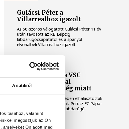
Gulácsi Péter a
Villarrealhoz igazolt
Az 58-szoros válogatott Gulácsi Péter 11 év
után távozott az RB Leipzig
labdarúgócsapatától és a spanyol
élvonalbeli Villarrealhoz igazolt.
VSC VESZPRÉM
Elhalasztották a VSC
Veszprém szerdai
A sütikről
bajnokiját a hőség miatt
Az MLSZ döntése értelmében elhalasztották
a szerdára kiírt Frutti Drink-Perutz FC Pápa–
VSC Veszprém NB III-as labdarúgó-
tosításához, valamint
mérkőzést.
einkkel megosztjuk az Ön
l, amelyeket Ön adott meg