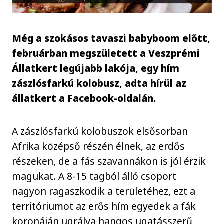
Még a szokásos tavaszi babyboom előtt,
februárban megszületett a Veszprémi
Állatkert legújabb lakója, egy hím
zászlósfarkú kolobusz, adta hírül az
állatkert a Facebook-oldalán.
A zászlósfarkú kolobuszok elsősorban
Afrika középső részén élnek, az erdős
részeken, de a fás szavannákon is jól érzik
magukat. A 8-15 tagból álló csoport
nagyon ragaszkodik a területéhez, ezt a
territóriumot az erős hím egyedek a fák
koronáján ugrálva hangos ugatásszerű