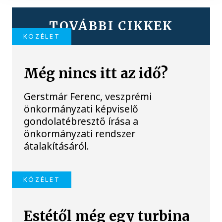
TOVÁBBI CIKKEK
KÖZÉLET
Még nincs itt az idő?
Gerstmár Ferenc, veszprémi
önkormányzati képviselő
gondolatébresztő írása a
önkormányzati rendszer
átalakításáról.
KÖZÉLET
Estétől még egy turbina