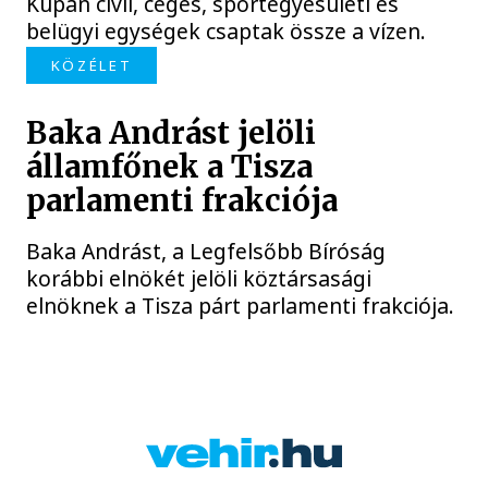
Kupán civil, céges, sportegyesületi és
belügyi egységek csaptak össze a vízen.
KÖZÉLET
Baka Andrást jelöli
államfőnek a Tisza
parlamenti frakciója
Baka Andrást, a Legfelsőbb Bíróság
korábbi elnökét jelöli köztársasági
elnöknek a Tisza párt parlamenti frakciója.