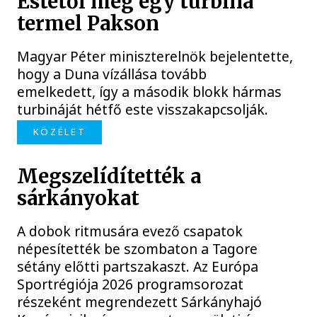
Estétől még egy turbina
termel Pakson
Magyar Péter miniszterelnök bejelentette,
hogy a Duna vízállása tovább
emelkedett, így a második blokk hármas
turbináját hétfő este visszakapcsolják.
KÖZÉLET
Megszelídítették a
sárkányokat
A dobok ritmusára evező csapatok
népesítették be szombaton a Tagore
sétány előtti partszakaszt. Az Európa
Sportrégiója 2026 programsorozat
részeként megrendezett Sárkányhajó