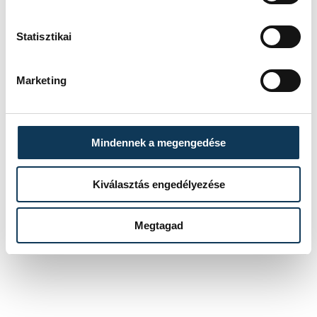
Statisztikai
közélet
Veszprémi Állatkert
zászlósfarkú kolobusz
Marketing
Mindennek a megengedése
FOTÓS
SZERZŐ
Kovács
Kiválasztás engedélyezése
vehir.hu
Bálint
Megtagad