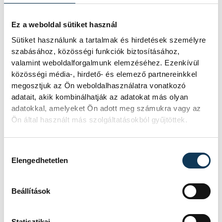
Ez a weboldal sütiket használ
200 m hát:
Sütiket használunk a tartalmak és hirdetések személyre
1. Pintér Ádám
szabásához, közösségi funkciók biztosításához,
3. Hajagos Ákos
valamint weboldalforgalmunk elemzéséhez. Ezenkívül
közösségi média-, hirdető- és elemező partnereinkkel
megosztjuk az Ön weboldalhasználatra vonatkozó
800 m gyors:
adatait, akik kombinálhatják az adatokat más olyan
1. Kovács-Pimper Gergő
adatokkal, amelyeket Ön adott meg számukra vagy az
Ön által használt más szolgáltatásokból gyűjtöttek.
1. Betlehem Dávid
2. Rasovszky Kristóf
Hozzájárulás kiválasztása
3. Kalmár Ákos
Elengedhetetlen
Beállítások
sport
úszás
Balaton Úszó Klub Veszprém
Statisztikai