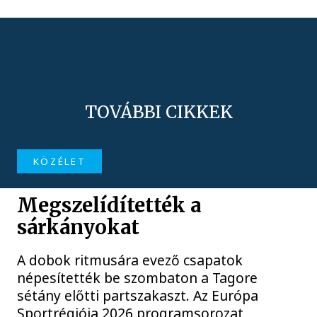
TOVÁBBI CIKKEK
KÖZÉLET
Megszelídítették a
sárkányokat
A dobok ritmusára evező csapatok
népesítették be szombaton a Tagore
sétány előtti partszakaszt. Az Európa
Sportrégiója 2026 programsorozat