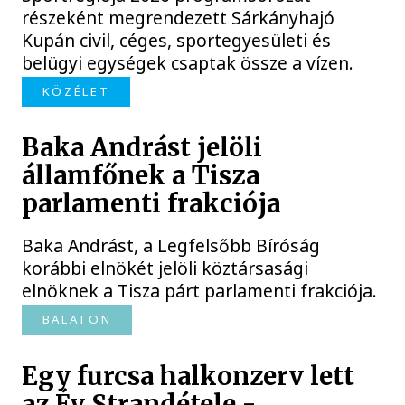
részeként megrendezett Sárkányhajó
Kupán civil, céges, sportegyesületi és
belügyi egységek csaptak össze a vízen.
KÖZÉLET
Baka Andrást jelöli
államfőnek a Tisza
parlamenti frakciója
Baka Andrást, a Legfelsőbb Bíróság
korábbi elnökét jelöli köztársasági
elnöknek a Tisza párt parlamenti frakciója.
BALATON
Egy furcsa halkonzerv lett
az Év Strandétele -