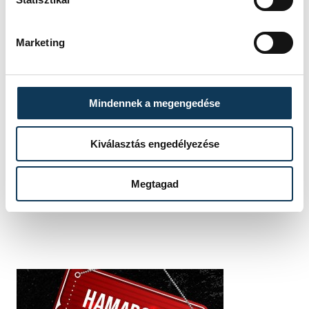
Veszprémi Sportuszoda
Marketing
Mindennek a megengedése
SZERZŐ
vehir.hu
Kiválasztás engedélyezése
Megtagad