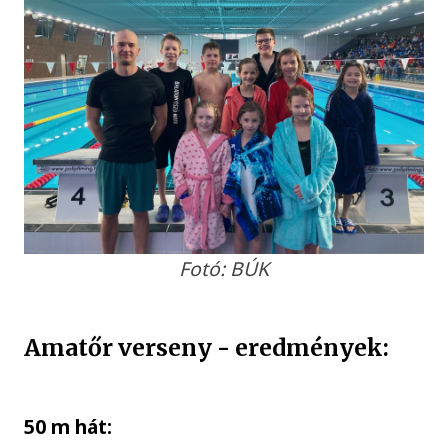
Fotó: BÚK
Amatőr verseny - eredmények:
50 m hát: