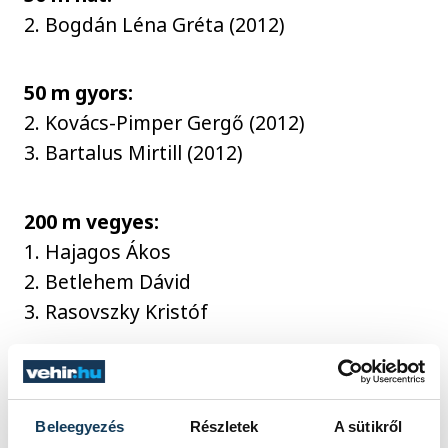
2. Bogdán Léna Gréta (2012)
50 m gyors:
2. Kovács-Pimper Gergő (2012)
3. Bartalus Mirtill (2012)
200 m vegyes:
1. Hajagos Ákos
2. Betlehem Dávid
3. Rasovszky Kristóf
100 m pillangó:
1. Kalmár Ákos
Beleegyezés
Részletek
A sütikről
3. Kovács-Pimper Gergő