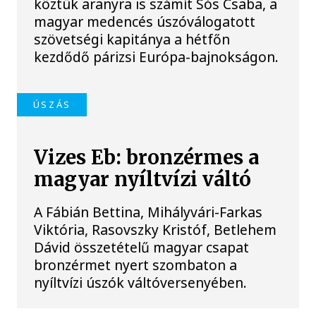
köztük aranyra is számít Sós Csaba, a
magyar medencés úszóválogatott
szövetségi kapitánya a hétfőn
kezdődő párizsi Európa-bajnokságon.
ÚSZÁS
Vizes Eb: bronzérmes a
magyar nyíltvízi váltó
A Fábián Bettina, Mihályvári-Farkas
Viktória, Rasovszky Kristóf, Betlehem
Dávid összetételű magyar csapat
bronzérmet nyert szombaton a
nyíltvízi úszók váltóversenyében.