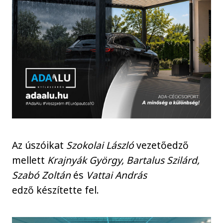
Az úszóikat
Szokolai László
vezetőedző
mellett
Krajnyák György, Bartalus Szilárd,
Szabó Zoltán
és
Vattai András
edző készítette fel.