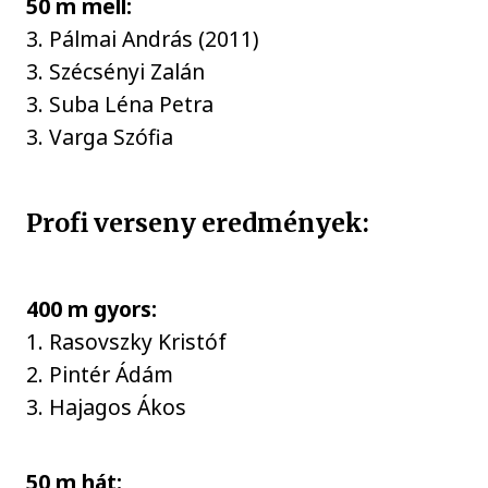
50 m mell:
3. Pálmai András (2011)
3. Szécsényi Zalán
3. Suba Léna Petra
3. Varga Szófia
Profi verseny eredmények:
400 m gyors:
1. Rasovszky Kristóf
2. Pintér Ádám
3. Hajagos Ákos
50 m hát: