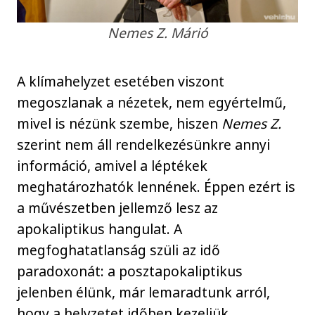
Nemes Z. Márió
A klímahelyzet esetében viszont
megoszlanak a nézetek, nem egyértelmű,
mivel is nézünk szembe, hiszen
Nemes Z.
szerint nem áll rendelkezésünkre annyi
információ, amivel a léptékek
meghatározhatók lennének. Éppen ezért is
a művészetben jellemző lesz az
apokaliptikus hangulat. A
megfoghatatlanság szüli az idő
paradoxonát: a posztapokaliptikus
jelenben élünk, már lemaradtunk arról,
hogy a helyzetet időben kezeljük.