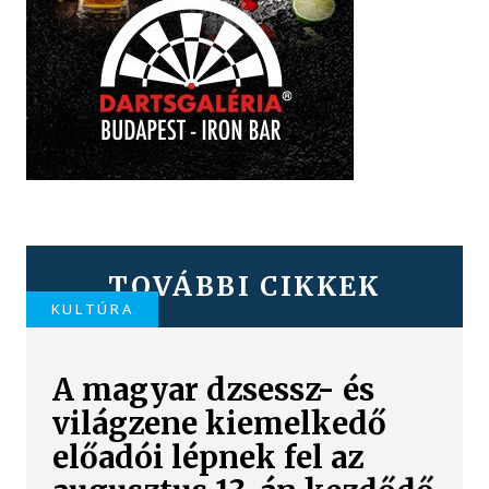
TOVÁBBI CIKKEK
KULTÚRA
A magyar dzsessz- és
világzene kiemelkedő
előadói lépnek fel az