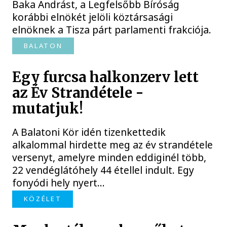
Baka Andrást, a Legfelsőbb Bíróság
korábbi elnökét jelöli köztársasági
elnöknek a Tisza párt parlamenti frakciója.
BALATON
Egy furcsa halkonzerv lett
az Év Strandétele -
mutatjuk!
A Balatoni Kör idén tizenkettedik
alkalommal hirdette meg az év strandétele
versenyt, amelyre minden eddiginél több,
22 vendéglátóhely 44 étellel indult. Egy
fonyódi hely nyert...
KÖZÉLET