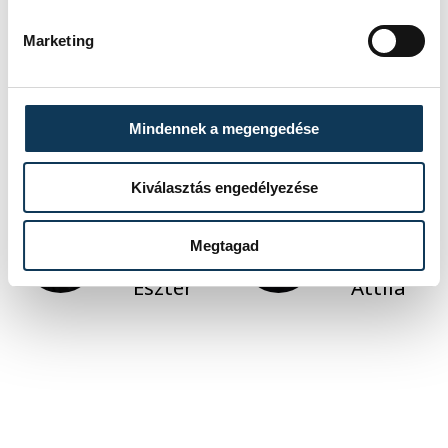
Marketing
kultúra
EKF
kiállítás
Művészetek Háza Veszprém
Mindennek a megengedése
Kiválasztás engedélyezése
SZERZŐ
FOTÓS
Megtagad
Szabó
Domján
Eszter
Attila