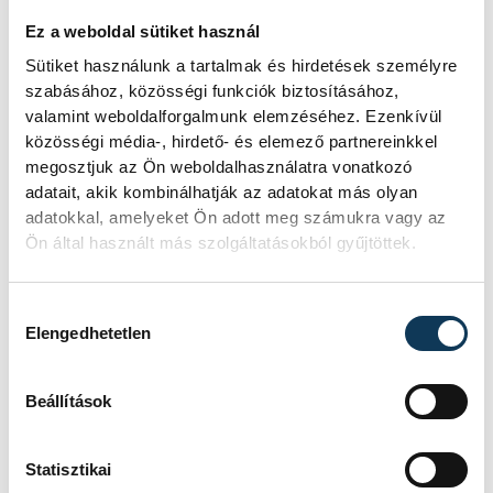
Ágota, Süveges Rita, Váncsa Domokos és
Ez a weboldal sütiket használ
Vetró Bodoni Barnabás.
Sütiket használunk a tartalmak és hirdetések személyre
szabásához, közösségi funkciók biztosításához,
valamint weboldalforgalmunk elemzéséhez. Ezenkívül
közösségi média-, hirdető- és elemező partnereinkkel
megosztjuk az Ön weboldalhasználatra vonatkozó
adatait, akik kombinálhatják az adatokat más olyan
adatokkal, amelyeket Ön adott meg számukra vagy az
Ön által használt más szolgáltatásokból gyűjtöttek.
Hozzájárulás kiválasztása
Elengedhetetlen
Beállítások
A kiállítás április kilencedikéig látogatható.
Statisztikai