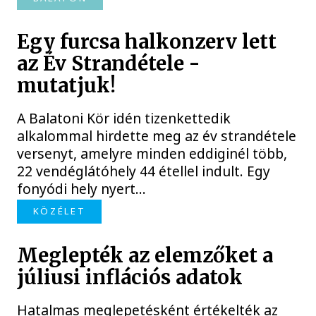
Egy furcsa halkonzerv lett
az Év Strandétele -
mutatjuk!
A Balatoni Kör idén tizenkettedik
alkalommal hirdette meg az év strandétele
versenyt, amelyre minden eddiginél több,
22 vendéglátóhely 44 étellel indult. Egy
fonyódi hely nyert...
KÖZÉLET
Meglepték az elemzőket a
júliusi inflációs adatok
Hatalmas meglepetésként értékelték az