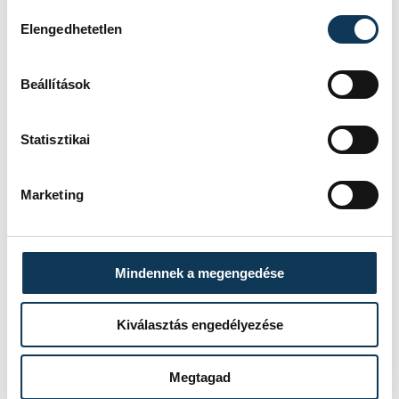
Petőfi Sándor
Hozzájárulás kiválasztása
Elengedhetetlen
Beállítások
SZERZŐ
FOTÓS
Statisztikai
Hajas
Domján
Bálint
Attila
Marketing
Mindennek a megengedése
Kiválasztás engedélyezése
Megtagad