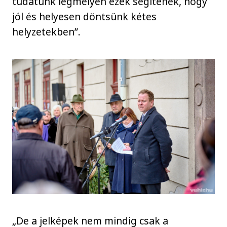
tudatunk legmélyén ezek segítenek, hogy
jól és helyesen döntsünk kétes
helyzetekben”.
„De a jelképek nem mindig csak a