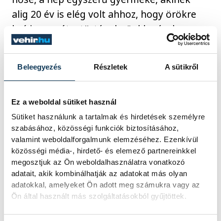
alig 20 év is elég volt ahhoz, hogy örökre
beírja magát a történelmünkbe és, hogy
minden magyar számára
megkérdőjelezhetetlen ikonná váljon.
Beleegyezés
Részletek
A sütikről
Az ünnepség további részében még
Ez a weboldal sütiket használ
elszavalták szintén Petőfitől a Föltámadott
Sütiket használunk a tartalmak és hirdetések személyre
a tenger című verset, majd a jelenlévők
szabásához, közösségi funkciók biztosításához,
megkoszorúzták a költő emléktábláját.
valamint weboldalforgalmunk elemzéséhez. Ezenkívül
közösségi média-, hirdető- és elemező partnereinkkel
megosztjuk az Ön weboldalhasználatra vonatkozó
adatait, akik kombinálhatják az adatokat más olyan
kultúra
megemlékezés
1848
adatokkal, amelyeket Ön adott meg számukra vagy az
Ön által használt más szolgáltatásokból gyűjtöttek.
Csík Richárd
Március 15.