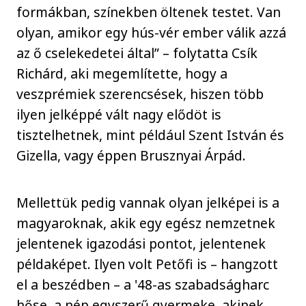
formákban, színekben öltenek testet. Van
olyan, amikor egy hús-vér ember válik azzá
az ő cselekedetei által” – folytatta Csík
Richárd, aki megemlítette, hogy a
veszprémiek szerencsések, hiszen több
ilyen jelképpé vált nagy elődöt is
tisztelhetnek, mint például Szent István és
Gizella, vagy éppen Brusznyai Árpád.
Mellettük pedig vannak olyan jelképei is a
magyaroknak, akik egy egész nemzetnek
jelentenek igazodási pontot, jelentenek
példaképet. Ilyen volt Petőfi is – hangzott
el a beszédben – a '48-as szabadságharc
hőse, a nép egyszerű gyermeke, akinek