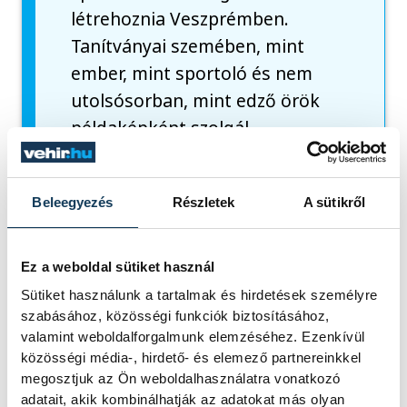
létrehoznia Veszprémben.
Tanítványai szemében, mint
ember, mint sportoló és nem
utolsósorban, mint edző örök
példaképként szolgál.
Külön köszöntötték a klub korábbi
Beleegyezés
Részletek
A sütikről
világbajnokait, Rajkai Andreát, Papirovnyik
Mónikát,
Mucsy Petrát, Kosztyu Veronikát
Ez a weboldal sütiket használ
és Vajky Lászlót.
Sütiket használunk a tartalmak és hirdetések személyre
szabásához, közösségi funkciók biztosításához,
valamint weboldalforgalmunk elemzéséhez. Ezenkívül
közösségi média-, hirdető- és elemező partnereinkkel
megosztjuk az Ön weboldalhasználatra vonatkozó
adatait, akik kombinálhatják az adatokat más olyan