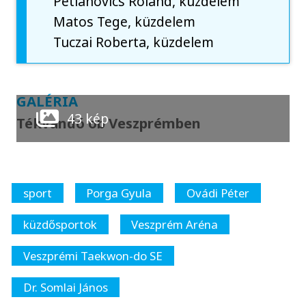
Petlánovics Roland, küzdelem
Matos Tege, küzdelem
Tuczai Roberta, küzdelem
GALÉRIA
43 kép
Tékvandó ob Veszprémben
sport
Porga Gyula
Ovádi Péter
küzdősportok
Veszprém Aréna
Veszprémi Taekwon-do SE
Dr. Somlai János