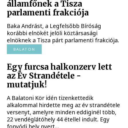
államfőnek a Tisza
parlamenti frakciója
Baka Andrást, a Legfelsőbb Bíróság
korábbi elnökét jelöli köztársasági
elnöknek a Tisza párt parlamenti frakciója.
BALATON
Egy furcsa halkonzerv lett
az Év Strandétele -
mutatjuk!
A Balatoni Kör idén tizenkettedik
alkalommal hirdette meg az év strandétele
versenyt, amelyre minden eddiginél több,
22 vendéglátóhely 44 étellel indult. Egy
fonyódi hely nyert...