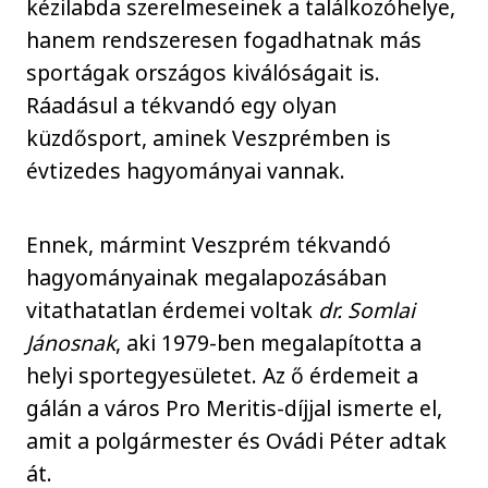
kézilabda szerelmeseinek a találkozóhelye,
hanem rendszeresen fogadhatnak más
sportágak országos kiválóságait is.
Ráadásul a tékvandó egy olyan
küzdősport, aminek Veszprémben is
évtizedes hagyományai vannak.
Ennek, mármint Veszprém tékvandó
hagyományainak megalapozásában
vitathatatlan érdemei voltak
dr. Somlai
Jánosnak
, aki 1979-ben megalapította a
helyi sportegyesületet. Az ő érdemeit a
gálán a város Pro Meritis-díjjal ismerte el,
amit a polgármester és Ovádi Péter adtak
át.