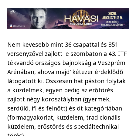
Nem kevesebb mint 36 csapattal és 351
versenyzővel zajlott le szombaton a 43. ITF
tékvandó országos bajnokság a Veszprém
Arénában, ahova majd’ kétezer érdeklődő
látogatott ki. Összesen hat páston folytak
a küzdelmek, egyen pedig az erőtörés
zajlott négy korosztályban (gyermek,
serdülő, ifi és felnőtt) és öt kategóriában
(formagyakorlat, küzdelem, tradicionális
küzdelem, erőstörés és speciáltechnikai
törés).