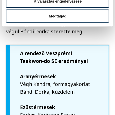
Bándi ezt a második menetben
Kiválasztás engedélyezése
fokozatosan ledolgozta. A lányok
hatalmasat küzdve nagyszerű mérkőzést
Megtagad
vívtak egymással, a magyar bajnoki címet
végül Bándi Dorka szerezte meg .
A rendező Veszprémi
Taekwon-do SE eredményei
Aranyérmesek
Végh Kendra, formagyakorlat
Bándi Dorka, küzdelem
Ezüstérmesek
Farkas-Karácson Eszter,