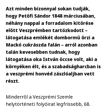
Azt minden bizonnyal sokan tudják,
hogy Petőfi Sándor 1848 márciusában,
néhány nappal a forradalom kitörése
előtt Veszprémben tartózkodott –
látogatása emlékét dombormű őrzi a
Mackó cukrászda falán – arról azonban
talán kevesebben tudnak, hogy
látogatása oka István öccse volt, aki a
környéken élt, és a szabadságharcban is
a veszprémi honvéd zászlóaljban vett
részt.
Minderről a Veszprémi Szemle
helytörténeti folyóirat legfrissebb, 68.