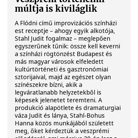
múltja is kiviláglik
A Flódni című improvizációs színházi
est receptje – ahogy egyik alkotója,
Stahl Judit fogalmaz – meglepően
egyszerűnek tűnik: össze kell keverni
a színházi rögtönzést Budapest és
más magyar városok elfeledett
kultúrtörténeti és gasztronómiai
sztorijaival, majd az egészet olyan
színészekre bízni, akik a
legváratlanabb helyzetekből is
képesek jelenetet teremteni. A
produkció alapötlete és dramaturgiai
váza Judit és lánya, Stahl-Bohus
Hanna közös munkájából született
meg, őket kérdeztük a veszprémi