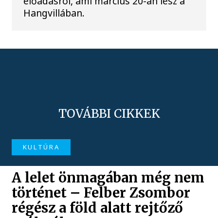
előadásról, ami március 20-án lesz a
Hangvillában.
TOVÁBBI CIKKEK
KULTÚRA
A lelet önmagában még nem
történet – Felber Zsombor
régész a föld alatt rejtőző