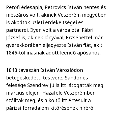
Petőfi édesapja, Petrovics István hentes és
mészáros volt, akinek Veszprém megyében
is akadtak üzleti érdekeltségei és
partnerei. Ilyen volt a várpalotai Fábri
József is, akinek lányával, Erzsébettel már
gyerekkorában eljegyezte István fiát, akit
1846-tól inasnak adott leendő apósához.
1848 tavaszán István Városlődön
betegeskedett, testvére, Sándor és
felesége Szendrey Júlia itt látogatták meg
március elején. Hazafelé Veszprémben
szálltak meg, és a költő itt értesült a
párizsi forradalom kitörésének híréről.