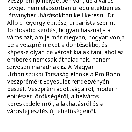
Veszprém jó helyzetben van, de a város
jövőjét nem elsősorban új épületekben és
látványberuházásokban kell keresni. Dr.
Alföldi György építész, urbanista szerint
fontosabb kérdés, hogyan használja a
város azt, amije már megvan, hogyan vonja
be a veszprémieket a döntésekbe, és
képes-e olyan belvárost kialakítani, ahol az
emberek nemcsak áthaladnak, hanem
szívesen maradnak is. A Magyar
Urbanisztikai Társaság elnöke a Pro Bono
Veszprémért Egyesület rendezvényén
beszélt Veszprém adottságairól, modern
építészeti örökségéről, a belvárosi
kereskedelemről, a lakhatásról és a
városfejlesztés új lehetőségeiről.