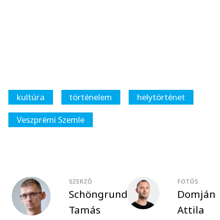
kultúra
történelem
helytörténet
Veszprémi Szemle
SZERZŐ
FOTÓS
Schöngrundtner
Domján
Tamás
Attila