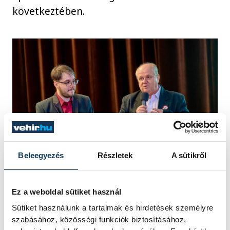
következtében.
Beleegyezés
Részletek
A sütikről
Sashalmi István, a Petőfi-cikk szerzője
Ez a weboldal sütiket használ
előadást is tartott a költő öccséről
Sütiket használunk a tartalmak és hirdetések személyre
szabásához, közösségi funkciók biztosításához,