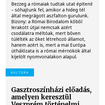
Bezzeg a rómaiak tudtak utat építeni!
– sóhajtunk fel, amikor a hideg tél
által megrágott aszfalton gurulunk.
Bizony: a Római Birodalom kőből
lerakott útjai nemcsak azért
csodálatra méltóak, mert bőven
túlélték az őket létrehozó államot,
hanem azért is, mert a mai Európa
úthálózata is a római mérnökök által
kijelölt nyomvonalakon alapul.
KULTÚRA
Gasztroszínházi előadás,
amelyen keresztül
Veszprém történelmi