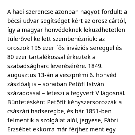
A hadi szerencse azonban nagyot fordult: a
bécsi udvar segítséget kért az orosz cártól,
így a magyar honvédeknek leküzdhetetlen
túlerővel kellett szembenézniük: az
oroszok 195 ezer fős inváziós sereggel és
80 ezer tartalékossal érkeztek a
szabadságharc leverésérére. 1849.
augusztus 13-án a veszprémi 6. honvéd
zászlóalj is – soraiban Petőfi István
századossal – leteszi a fegyvert Világosnál.
Büntetésként Petőfit kényszersorozzák a
császári hadseregbe, és bár 1851-ben
felmentik a szolgálat alól, jegyese, Fábri
Erzsébet ekkorra már férjhez ment egy