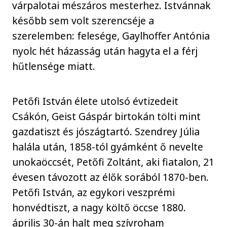
várpalotai mészáros mesterhez. Istvánnak
később sem volt szerencséje a
szerelemben: felesége, Gaylhoffer Antónia
nyolc hét házasság után hagyta el a férj
hűtlensége miatt.
Petőfi István élete utolsó évtizedeit
Csákón, Geist Gáspár birtokán tölti mint
gazdatiszt és jószágtartó. Szendrey Júlia
halála után, 1858-tól gyámként ő nevelte
unokaöccsét, Petőfi Zoltánt, aki fiatalon, 21
évesen távozott az élők sorából 1870-ben.
Petőfi István, az egykori veszprémi
honvédtiszt, a nagy költő öccse 1880.
április 30-án halt meg szívroham