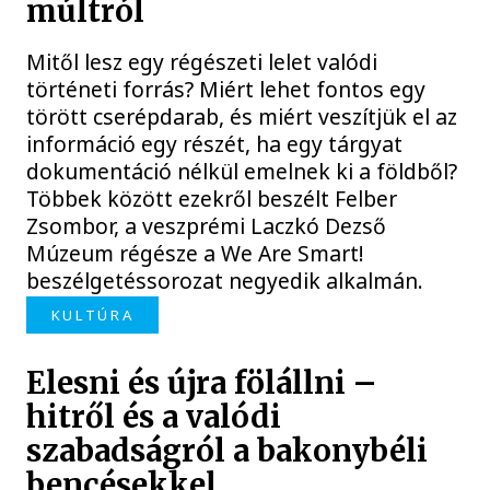
múltról
Mitől lesz egy régészeti lelet valódi
történeti forrás? Miért lehet fontos egy
törött cserépdarab, és miért veszítjük el az
információ egy részét, ha egy tárgyat
dokumentáció nélkül emelnek ki a földből?
Többek között ezekről beszélt Felber
Zsombor, a veszprémi Laczkó Dezső
Múzeum régésze a We Are Smart!
beszélgetéssorozat negyedik alkalmán.
KULTÚRA
Elesni és újra fölállni –
hitről és a valódi
szabadságról a bakonybéli
bencésekkel