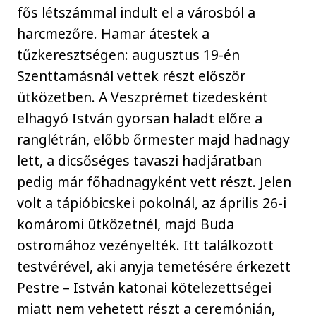
fős létszámmal indult el a városból a
harcmezőre. Hamar átestek a
tűzkeresztségen: augusztus 19-én
Szenttamásnál vettek részt először
ütközetben. A Veszprémet tizedesként
elhagyó István gyorsan haladt előre a
ranglétrán, előbb őrmester majd hadnagy
lett, a dicsőséges tavaszi hadjáratban
pedig már főhadnagyként vett részt. Jelen
volt a tápióbicskei pokolnál, az április 26-i
komáromi ütközetnél, majd Buda
ostromához vezényelték. Itt találkozott
testvérével, aki anyja temetésére érkezett
Pestre – István katonai kötelezettségei
miatt nem vehetett részt a ceremónián,