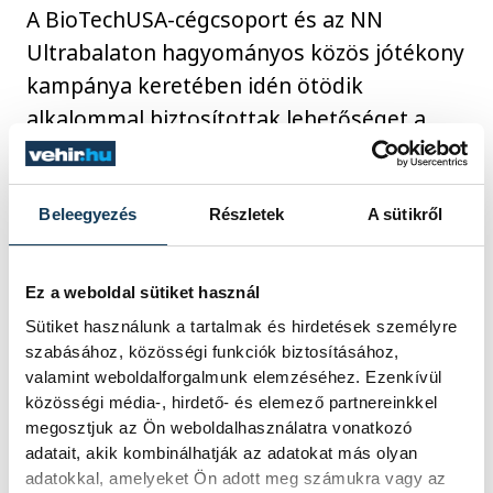
A BioTechUSA-cégcsoport és az NN
Ultrabalaton hagyományos közös jótékony
kampánya keretében idén ötödik
alkalommal biztosítottak lehetőséget a
résztvevők számára, hogy időmérő chipjeik
letéti díját visszaváltás helyett karitatív
célra ajánlhassák fel. Emellett tetszőleges
Beleegyezés
Részletek
A sütikről
összeget is adományozhattak, melynek
köszönhetően rekordösszegű, összesen 6
Ez a weboldal sütiket használ
182 500 forintot gyűjtött össze idén a
Sütiket használunk a tartalmak és hirdetések személyre
futóközösség, amit a cégcsoport két
szabásához, közösségi funkciók biztosításához,
valamint weboldalforgalmunk elemzéséhez. Ezenkívül
különböző forrásból is kiegészített. Az
közösségi média-, hirdető- és elemező partnereinkkel
étrend-kiegészítő és sportruházat gyártó
megosztjuk az Ön weboldalhasználatra vonatkozó
és forgalmazó vállalat egyrészről
adatait, akik kombinálhatják az adatokat más olyan
fogyasztóit is bevonta az adományozásba,
adatokkal, amelyeket Ön adott meg számukra vagy az