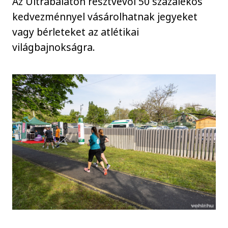
Az Ultrabalaton résztvevői 50 százalékos
kedvezménnyel vásárolhatnak jegyeket
vagy bérleteket az atlétikai
világbajnokságra.