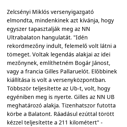
Zelcsényi Miklós versenyigazgató
elmondta, mindenkinek azt kívánja, hogy
egyszer tapasztalják meg az NN
Ultrabalaton hangulatát. "Idén
rekordmezőny indult, felemelő volt látni a
tömeget. Voltak legendás alakjai az idei
mezőnynek, említhetném Bogár Jánost,
vagy a francia Gilles Pallaruelót. Előbbinek
kiállítása is volt a versenyközpontban.
Többször teljesítette az Ub-t, volt, hogy
egyéniben meg is nyerte. Gilles az NN UB
meghatározó alakja. Tizenhatszor futotta
körbe a Balatont. Ráadásul ezúttal törött
kézzel teljesítette a 211 kilométert" -