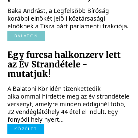
Baka Andrást, a Legfelsőbb Bíróság
korábbi elnökét jelöli köztársasági
elnöknek a Tisza párt parlamenti frakciója.
BALATON
Egy furcsa halkonzerv lett
az Év Strandétele -
mutatjuk!
A Balatoni Kör idén tizenkettedik
alkalommal hirdette meg az év strandétele
versenyt, amelyre minden eddiginél több,
22 vendéglátóhely 44 étellel indult. Egy
fonyódi hely nyert...
KÖZÉLET