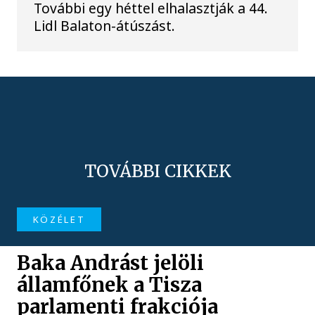
További egy héttel elhalasztják a 44.
Lidl Balaton-átúszást.
TOVÁBBI CIKKEK
KÖZÉLET
Baka Andrást jelöli
államfőnek a Tisza
parlamenti frakciója