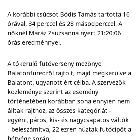
A korábbi csúcsot Bódis Tamás tartotta 16
órával, 34 perccel és 28 másodperccel. A
nőknél Maráz Zsuzsanna nyert 21:20:06
órás eredménnyel.
A tókerülő futóverseny mezőnye
Balatonfüredről rajtolt, majd megkerülve a
Balatont, ugyanott ért célba. A szervezők
közleménye szerint az esemény
történetében korábban soha ennyien nem
álltak rajthoz, az összes kategóriát -
egyéni, páros, kis- és nagycsapatos váltók
- beleszámítva, 22 ezren húztak futócipőt a
hétvége során.