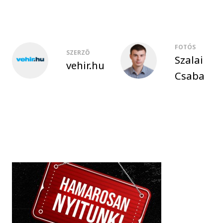
FOTÓS
SZERZŐ
Szalai
vehir.hu
Csaba