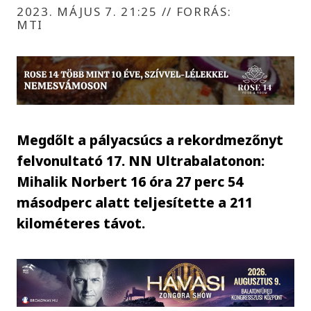
2023. MÁJUS 7. 21:25
//
FORRÁS:
MTI
Megdőlt a pályacsúcs a rekordmezőnyt
felvonultató 17. NN Ultrabalatonon:
Mihalik Norbert 16 óra 27 perc 54
másodperc alatt teljesítette a 211
kilométeres távot.