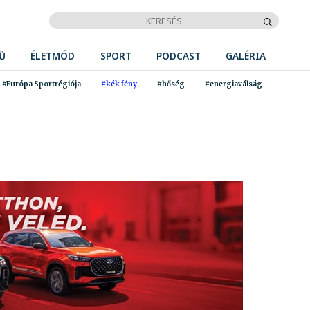
Ű
ÉLETMÓD
SPORT
PODCAST
GALÉRIA
#Európa Sportrégiója
#kék fény
#hőség
#energiaválság