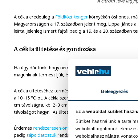
A citrom leve lágyítj
A cékla eredetileg a
Földközi-tenger
környékén őshonos, már i
Magyarországon a 17. században jelent meg. Lippai János a v
leírta. Jelenleg ismert fajtái pedig a 19. és a 20. században te
A cékla ültetése és gondozása
Ha úgy döntünk, hogy nem bízzuk magunkat a szupermarket
magunknak termesztjük, érdemes figyelembe venni néhány
A cékla ültetéséhez természetesen a tavaszi hónapok az ideál
Beleegyezés
a 10–15 °C-ot. A cékla szereti a napos, jó vízelvezetésű tal
cm távolságra, kb. 2–3 cm mélyre ültessük el, a sorok közö
Ez a weboldal sütiket haszn
távolságot hagyni. Az ültetést követően öntözzük meg alapos
Sütiket használunk a tartal
Érdemes
rendszeresen öntözni,
de ügyeljünk rá, hogy ne álljo
weboldalforgalmunk elemzésé
pedig
tápoldatozzuk
rendszeresen, valamint ne feledkezzün
weboldalhasználatra vonatko