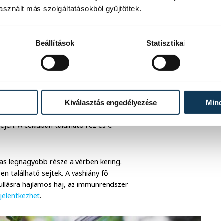
ékla, hanem a testünk is hálás lesz.
sznált más szolgáltatásokból gyűjtöttek.
Beállítások
Statisztikai
első, ami eszünkbe jut, a magas
z 200 grammonként. Ez körülbelül a napi
Kiválasztás engedélyezése
Min
érszegénységben szenvedőknek,
jén. A céklában található réz és C-
vas legnagyobb része a vérben kering.
en található sejtek. A vashiány fő
hullásra hajlamos haj, az immunrendszer
s
jelentkezhet
.