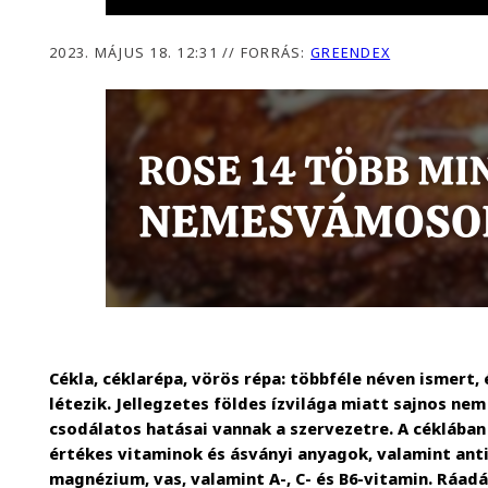
2023. MÁJUS 18. 12:31
//
FORRÁS:
GREENDEX
Cékla, céklarépa, vörös répa: többféle néven ismert,
létezik. Jellegzetes földes ízvilága miatt sajnos ne
csodálatos hatásai vannak a szervezetre. A céklába
értékes vitaminok és ásványi anyagok, valamint anti
magnézium, vas, valamint A-, C- és B6-vitamin. Ráadá