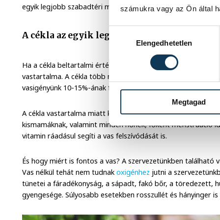
egyik legjobb szabadtéri mozgásforma, amelyért nemcsak a c
számukra vagy az Ön által ha
Hozzájárulás kiválasztása
A cékla az egyik legjobb vasforrás
Elengedhetetlen
Ha a cékla beltartalmi értékeire gondolunk, valószínűleg az 
vastartalma. A cékla több mint 2 milligramm vasat tartalma
vasigényünk 10-15%-ának felel meg.
Megtagad
A cékla vastartalma miatt különösen ajánlott vashiányos v
kismamáknak, valamint minden nőnek, főként menstruáció ide
vitamin ráadásul segíti a vas felszívódását is.
És hogy miért is fontos a vas? A szervezetünkben található 
Vas nélkül tehát nem tudnak
oxigénhez
jutni a szervezetünkb
tünetei a fáradékonyság, a sápadt, fakó bőr, a töredezett, 
gyengesége. Súlyosabb esetekben rosszullét és hányinger i