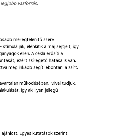
 legjobb vasforrás.
tosabb méregtelenítő szerv.
timulálják, élénkítik a máj sejtjeit, így
yagok ellen. A cékla erősíti a
ontását, ezért zsírégető hatása is van.
tva még inkább segít lebontani a zsírt.
zavartalan működésében. Mivel tudjuk,
ulását, így aki ilyen jellegű
ajánlott. Egyes kutatások szerint