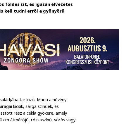
s földes ízt, és igazán élvezetes
is kell tudni erről a gyönyörű
saládjába tartozik. Maga a növény
irágai kicsik, sárga színűek, és
yasztott rész a cékla gyökere, amely
10 cm átmérőjű, rózsaszínű, vörös vagy