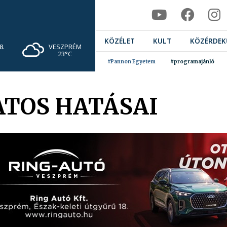
KÖZÉLET
KULT
KÖZÉRDEK
VESZPRÉM
8.
23°C
#Pannon Egyetem
#programajánló
ATOS HATÁSAI