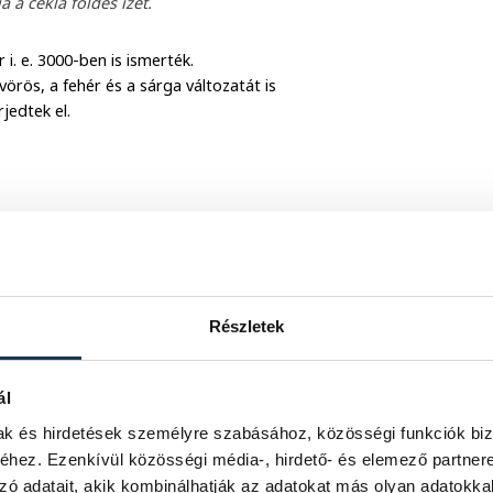
a a cékla földes ízét.
. e. 3000-ben is ismerték.
örös, a fehér és a sárga változatát is
rjedtek el.
ek kínálatára, hanem inkább
 fontos szempontot.
isak, amikor a talaj hőmérséklete eléri
Részletek
ajt. A céklamagokat egymástól 25–30
tt pedig érdemes nagyjából 60–70 cm
ál
an, hogy a magokat jól ellepje a talaj!
mak és hirdetések személyre szabásához, közösségi funkciók biz
n a vízben! A talajt
hez. Ezenkívül közösségi média-, hirdető- és elemező partner
k meg a gyomlálásról sem! Utóbbi az
zó adatait, akik kombinálhatják az adatokat más olyan adatokka