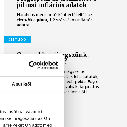
júliusi inflációs adatok
Hatalmas meglepetésként értékelték az
elemzők a júliusi, 1,2 százalékos inflációs
adatot.
ÉLETMÓD
Gyorsabban öregszünk,
mint a szüleink?
Az elmúlt harminc évben világszerte
aggasztó jelenségre figyeltek fel a kutatók,
amire korábban még nem volt példa. Egyre
A sütikről
több embernél diagnosztizálnak daganatos
betegséget már 50–55 éves kor előtt.
tosításához, valamint
einkkel megosztjuk az Ön
l, amelyeket Ön adott meg