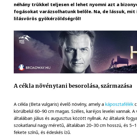
néhány trükkel teljesen el lehet nyomni azt a bizonyo
fogásokat varázsolhatunk belőle. Na, de lássuk, mit 
lilásvörös gyökérzöldségről!
A cékla növénytani besorolása, származása
A cékla (Beta vulgaris) évelő növény, amely a
káposztafélék
c
körülbelül 60–90 cm magas. Széles, karéjos levelei vannak. A v
általában július és augusztus között nyílnak. Az általunk fog
szokatlanul nagy méretű, általában 20–30 cm hosszú, és 5–
fekete színű, és édeskés ízű.