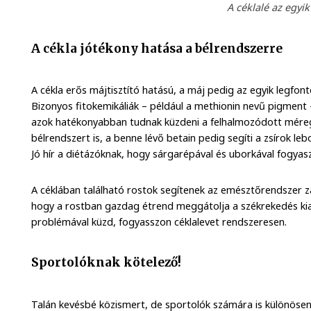
A céklalé az egyik
A cékla jótékony hatása a bélrendszerre
A cékla erős májtisztító hatású, a máj pedig az egyik legfon
Bizonyos fitokemikáliák – például a methionin nevű pigment – s
azok hatékonyabban tudnak küzdeni a felhalmozódott méregan
bélrendszert is, a benne lévő betain pedig segíti a zsírok leb
Jó hír a diétázóknak, hogy sárgarépával és uborkával fogyasz
A céklában található rostok segítenek az emésztőrendszer 
hogy a rostban gazdag étrend meggátolja a székrekedés kialak
problémával küzd, fogyasszon céklalevet rendszeresen.
Sportolóknak kötelező!
Talán kevésbé közismert, de sportolók számára is különösen 