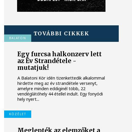
TOVÁBBI CIKKEK
BALATON
Egy furcsa halkonzerv lett
az Év Strandétele -
mutatjuk!
A Balatoni Kör idén tizenkettedik alkalommal
hirdette meg az év strandétele versenyt,
amelyre minden eddiginél több, 22
vendéglátóhely 44 étellel indult. Egy fonyódi
hely nyert...
KÖZÉLET
Meglepték az elemzőket a