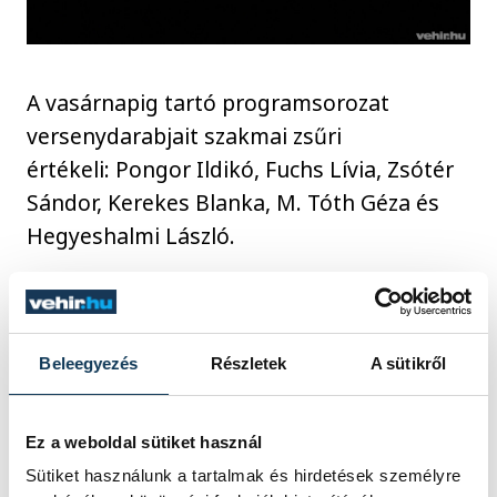
A vasárnapig tartó programsorozat
versenydarabjait szakmai zsűri
értékeli: Pongor Ildikó, Fuchs Lívia, Zsótér
Sándor, Kerekes Blanka, M. Tóth Géza és
Hegyeshalmi László.
kultúra
Porga Gyula
tánc
Beleegyezés
Részletek
A sütikről
Vándorfi László
Tánc Fesztiválja
balett
Horváth Csaba
Ez a weboldal sütiket használ
Sütiket használunk a tartalmak és hirdetések személyre