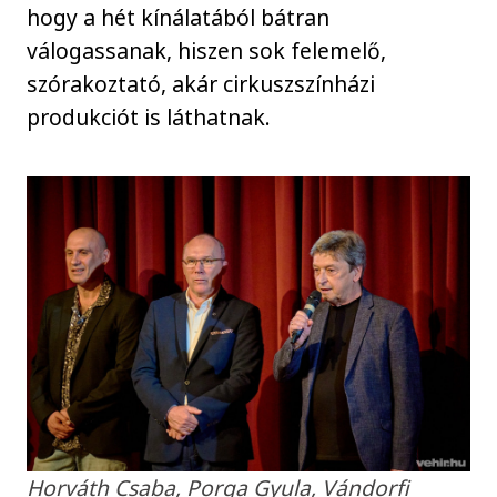
hogy a hét kínálatából bátran
válogassanak, hiszen sok felemelő,
szórakoztató, akár cirkuszszínházi
produkciót is láthatnak.
Horváth Csaba, Porga Gyula, Vándorfi