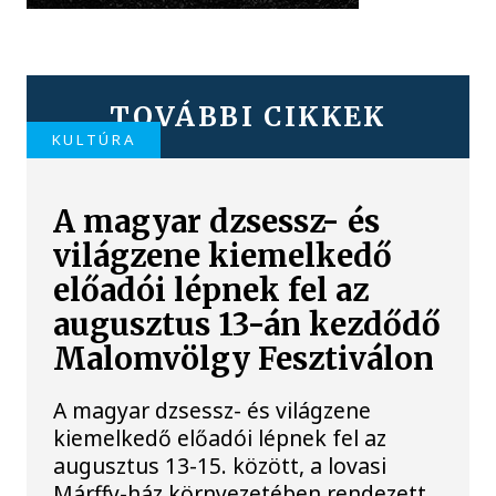
TOVÁBBI CIKKEK
KULTÚRA
A magyar dzsessz- és
világzene kiemelkedő
előadói lépnek fel az
augusztus 13-án kezdődő
Malomvölgy Fesztiválon
A magyar dzsessz- és világzene
kiemelkedő előadói lépnek fel az
augusztus 13-15. között, a lovasi
Márffy-ház környezetében rendezett