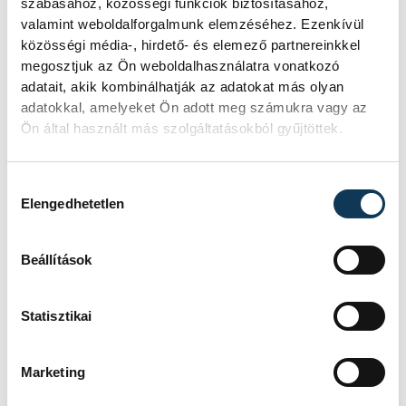
szabásához, közösségi funkciók biztosításához,
valamint weboldalforgalmunk elemzéséhez. Ezenkívül
közösségi média-, hirdető- és elemező partnereinkkel
SZERZŐ
FOTÓS
megosztjuk az Ön weboldalhasználatra vonatkozó
Schöngrundtner
Domján
adatait, akik kombinálhatják az adatokat más olyan
adatokkal, amelyeket Ön adott meg számukra vagy az
Tamás
Attila
Ön által használt más szolgáltatásokból gyűjtöttek.
Hozzájárulás kiválasztása
Elengedhetetlen
Beállítások
Statisztikai
Marketing