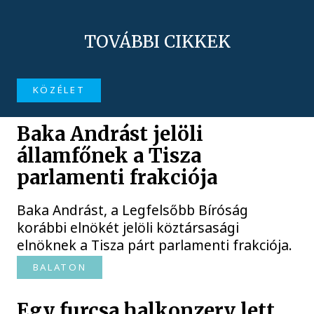
TOVÁBBI CIKKEK
KÖZÉLET
Baka Andrást jelöli
államfőnek a Tisza
parlamenti frakciója
Baka Andrást, a Legfelsőbb Bíróság
korábbi elnökét jelöli köztársasági
elnöknek a Tisza párt parlamenti frakciója.
BALATON
Egy furcsa halkonzerv lett