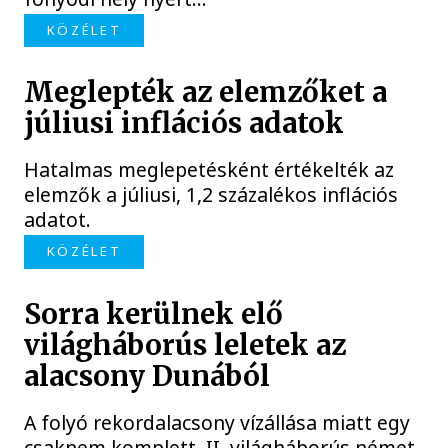
KÖZÉLET
Meglepték az elemzőket a
júliusi inflációs adatok
Hatalmas meglepetésként értékelték az
elemzők a júliusi, 1,2 százalékos inflációs
adatot.
KÖZÉLET
Sorra kerülnek elő
világháborús leletek az
alacsony Dunából
A folyó rekordalacsony vízállása miatt egy
csaknem komplett, II. világháborús német