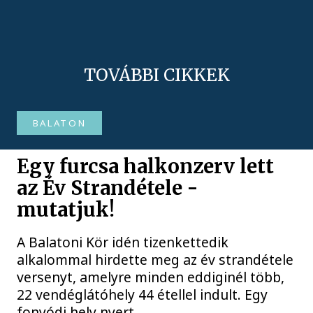
TOVÁBBI CIKKEK
BALATON
Egy furcsa halkonzerv lett
az Év Strandétele -
mutatjuk!
A Balatoni Kör idén tizenkettedik
alkalommal hirdette meg az év strandétele
versenyt, amelyre minden eddiginél több,
22 vendéglátóhely 44 étellel indult. Egy
fonyódi hely nyert...