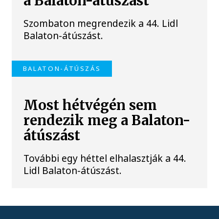
a Balaton-átúszást
Szombaton megrendezik a 44. Lidl
Balaton-átúszást.
BALATON-ÁTÚSZÁS
Most hétvégén sem
rendezik meg a Balaton-
átúszást
További egy héttel elhalasztják a 44.
Lidl Balaton-átúszást.