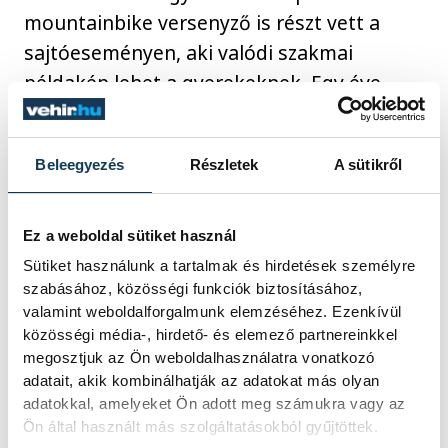
mountainbike versenyző is részt vett a
sajtóeseményen, aki valódi szakmai
példakép lehet a gyerekeknek. Egy éve
hagyta abba a profi versenyzést, és azóta
az utánpótlással foglalkozik. Az olimpikon
Beleegyezés
Részletek
A sütikről
szerint a mostani gyerekek sokkal
kevesebbet sportolnak, sokan nem is
tudnak biciklizni, mert a technika, a
Ez a weboldal sütiket használ
telefonok annyira elvonják a figyelmüket.
Sütiket használunk a tartalmak és hirdetések személyre
Ezek az események segítenek kizökkenteni
szabásához, közösségi funkciók biztosításához,
valamint weboldalforgalmunk elemzéséhez. Ezenkívül
őket, és az egészséges életmód
közösségi média-, hirdető- és elemező partnereinkkel
kialakításában is szerepet játszanak.
megosztjuk az Ön weboldalhasználatra vonatkozó
adatait, akik kombinálhatják az adatokat más olyan
adatokkal, amelyeket Ön adott meg számukra vagy az
Az új bringapályán öt különböző
Ön által használt más szolgáltatásokból gyűjtöttek.