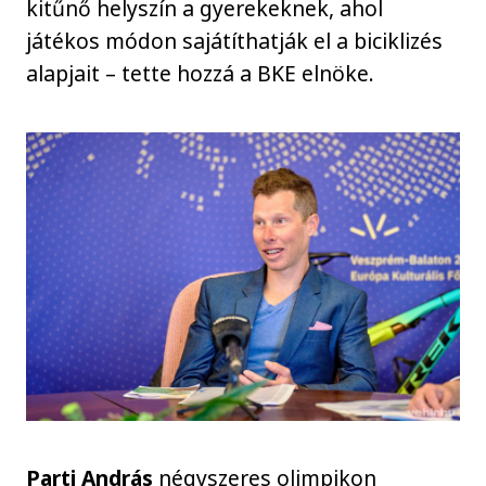
kitűnő helyszín a gyerekeknek, ahol
játékos módon sajátíthatják el a biciklizés
alapjait – tette hozzá a BKE elnöke.
Parti András
négyszeres olimpikon