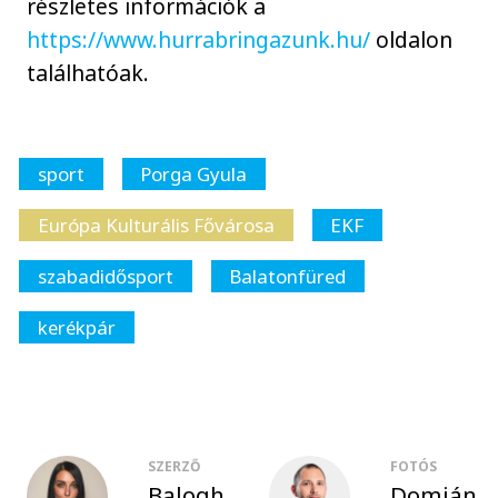
részletes információk a
https://www.hurrabringazunk.hu/
oldalon
találhatóak.
sport
Porga Gyula
Európa Kulturális Fővárosa
EKF
szabadidősport
Balatonfüred
kerékpár
SZERZŐ
FOTÓS
Balogh
Domján