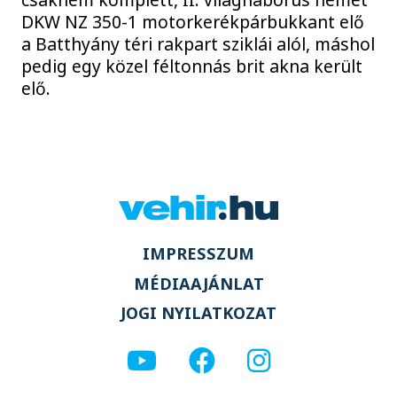
DKW NZ 350-1 motorkerékpárbukkant elő
a Batthyány téri rakpart sziklái alól, máshol
pedig egy közel féltonnás brit akna került
elő.
IMPRESSZUM
MÉDIAAJÁNLAT
JOGI NYILATKOZAT