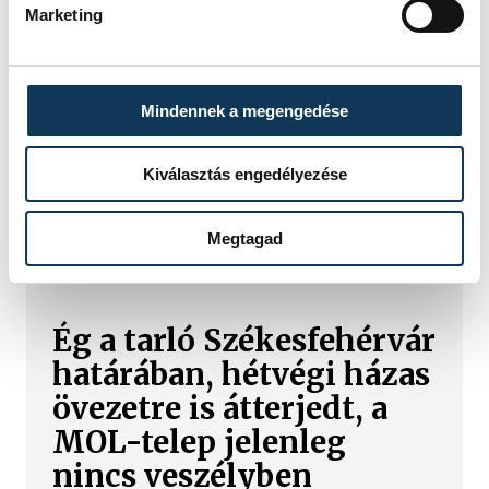
vármegyében:
Marketing
Noszlopnál ég a száraz fű
Tíz hektáron ég a száraz fű és egy
Mindennek a megengedése
fás-bokros terület a Veszprém
vármegyei Noszlopnál a 8402-es út
Kiválasztás engedélyezése
mellett.
Megtagad
TŰZ
Ég a tarló Székesfehérvár
határában, hétvégi házas
övezetre is átterjedt, a
MOL-telep jelenleg
nincs veszélyben