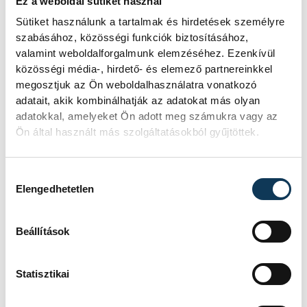
Ez a weboldal sütiket használ
Sütiket használunk a tartalmak és hirdetések személyre
szabásához, közösségi funkciók biztosításához,
valamint weboldalforgalmunk elemzéséhez. Ezenkívül
közösségi média-, hirdető- és elemező partnereinkkel
megosztjuk az Ön weboldalhasználatra vonatkozó
adatait, akik kombinálhatják az adatokat más olyan
TOVÁBBI CIKKEK
adatokkal, amelyeket Ön adott meg számukra vagy az
KÉK FÉNY
Ön által használt más szolgáltatásokból gyűjtöttek.
Tűz van a
Hozzájárulás kiválasztása
Elengedhetetlen
Csobánchegyen
Beállítások
KÖZÉRDEKŰ
Statisztikai
Újabb tűzeset Veszprém