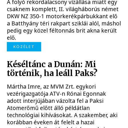
A folyó rekordalacsony vízállása miatt egy
csaknem komplett, II. világháborús német
DKW NZ 350-1 motorkerékpárbukkant elő
a Batthyány téri rakpart sziklái alól, máshol
pedig egy közel féltonnás brit akna került
elő.
KÖZÉLET
Késéltánc a Dunán: Mi
történik, ha leáll Paks?
Mártha Imre, az MVM Zrt. egykori
vezérigazgatója ATV-n Rónai Egonnak
adott interjújában vázolta fel a Paksi
Atomerőmű előtt álló példátlan
technológiai kihívásokat. A szakember, aki
korábban éveken át felelt a hazai