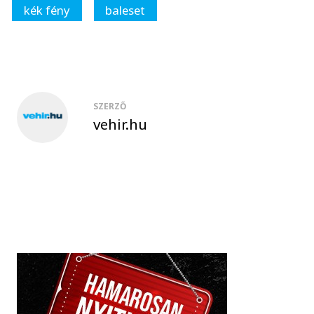
kék fény
baleset
SZERZŐ
vehir.hu