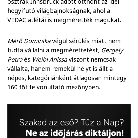
osztrák Innsbruck adott otthont az idei
hegyifutó világbajnokságnak, ahol a
VEDAC atlétái is megmérették magukat.
Mérő Dominika
végül sérülés miatt nem
tudta vállalni a megmérettetést,
Gergely
Petra
és
Weibl Anissa
viszont nemcsak
vállalta, hanem remekül helyt is állt a
népes, kategóriánként átlagosan mintegy
160 főt felvonultató mezőnyben.