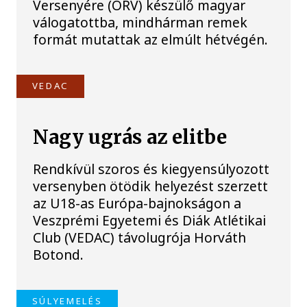
Versenyére (ORV) készülő magyar
válogatottba, mindhárman remek
formát mutattak az elmúlt hétvégén.
VEDAC
Nagy ugrás az elitbe
Rendkívül szoros és kiegyensúlyozott
versenyben ötödik helyezést szerzett
az U18-as Európa-bajnokságon a
Veszprémi Egyetemi és Diák Atlétikai
Club (VEDAC) távolugrója Horváth
Botond.
SÚLYEMELÉS