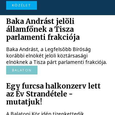
KÖZÉLET
Baka Andrást jelöli
államfőnek a Tisza
parlamenti frakciója
Baka Andrást, a Legfelsőbb Bíróság
korábbi elnökét jelöli köztársasági
elnöknek a Tisza párt parlamenti frakciója.
BALATON
Egy furcsa halkonzerv lett
az Év Strandétele -
mutatjuk!
A Balatoni Kör idén tizenkettedik