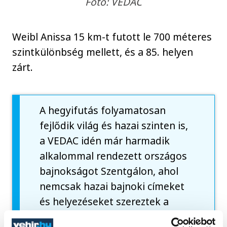
Fotó: VEDAC
Weibl Anissa 15 km-t futott le 700 méteres
szintkülönbség mellett, és a 85. helyen
zárt.
A hegyifutás folyamatosan
fejlődik világ és hazai szinten is,
a VEDAC idén már harmadik
alkalommal rendezett országos
bajnokságot Szentgálon, ahol
nemcsak hazai bajnoki címeket
és helyezéseket szereztek a
hazai versenyzők, hanem