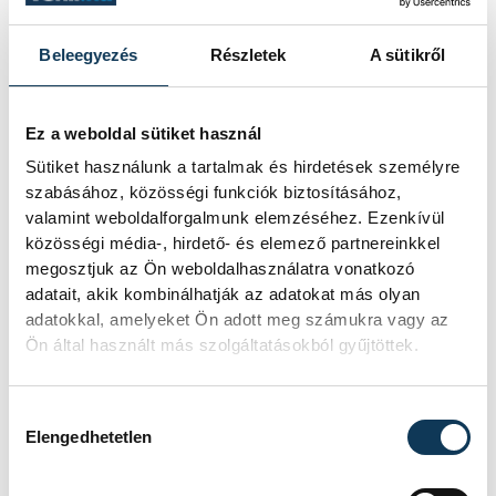
világverseny kvalifikációkat is.
Beleegyezés
Részletek
A sütikről
sport
VEDAC
futás
Ez a weboldal sütiket használ
Sütiket használunk a tartalmak és hirdetések személyre
szabásához, közösségi funkciók biztosításához,
valamint weboldalforgalmunk elemzéséhez. Ezenkívül
közösségi média-, hirdető- és elemező partnereinkkel
megosztjuk az Ön weboldalhasználatra vonatkozó
SZERZŐ
adatait, akik kombinálhatják az adatokat más olyan
vehir.hu
adatokkal, amelyeket Ön adott meg számukra vagy az
Ön által használt más szolgáltatásokból gyűjtöttek.
Hozzájárulás kiválasztása
Elengedhetetlen