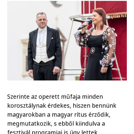
Szerinte az operett műfaja minden
korosztálynak érdekes, hiszen bennünk
magyarokban a magyar rítus érződik,
megmutatkozik, s ebből kiindulva a
fesztivál programjai is úgy lettek