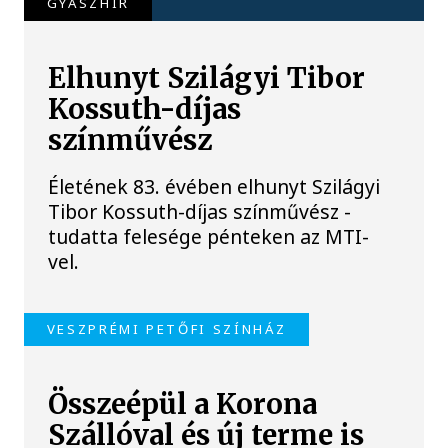
GYÁSZHÍR
Elhunyt Szilágyi Tibor
Kossuth-díjas
színművész
Életének 83. évében elhunyt Szilágyi
Tibor Kossuth-díjas színművész -
tudatta felesége pénteken az MTI-
vel.
VESZPRÉMI PETŐFI SZÍNHÁZ
Összeépül a Korona
Szállóval és új terme is