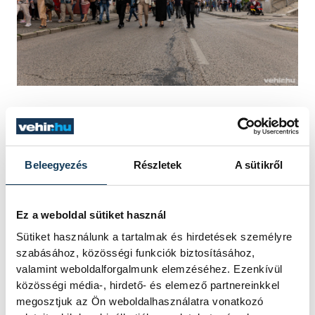
Az eseményen a leghíresebb operett
csemegéket hallhatták a színházkedvelők,
de artista mutatvánnyal, lovas hintóval is
Beleegyezés
Részletek
A sütikről
találkozhattak. Ezután közös felvonulással
mindenki a színház előtti térre vonult, ahol
Ez a weboldal sütiket használ
nyolc órakor kezdetét vette a fesztiválnyitó
Sütiket használunk a tartalmak és hirdetések személyre
gála. Felléptek a teátrum művészei,
szabásához, közösségi funkciók biztosításához,
vendégművészei, zenekarok és
valamint weboldalforgalmunk elemzéséhez. Ezenkívül
közösségi média-, hirdető- és elemező partnereinkkel
tánccsoportok tették még színesebbé az
megosztjuk az Ön weboldalhasználatra vonatkozó
estét. Sőt, a cirkuszművészet képviselői is