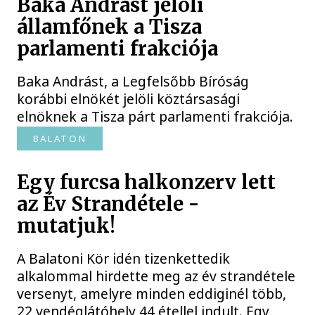
Baka Andrást jelöli
államfőnek a Tisza
parlamenti frakciója
Baka Andrást, a Legfelsőbb Bíróság
korábbi elnökét jelöli köztársasági
elnöknek a Tisza párt parlamenti frakciója.
BALATON
Egy furcsa halkonzerv lett
az Év Strandétele -
mutatjuk!
A Balatoni Kör idén tizenkettedik
alkalommal hirdette meg az év strandétele
versenyt, amelyre minden eddiginél több,
22 vendéglátóhely 44 étellel indult. Egy