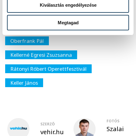
Kiválasztás engedélyezése
kultúra
színház
Brányi Mária
Megtagad
Veszprémi Petőfi Színház
Oberfrank Pál
Kellerné Egresi Zsuzsanna
Rátonyi Róbert Operettfesztivál
Keller János
FOTÓS
SZERZŐ
Szalai
vehir.hu