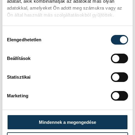
adatait, akik kombinálhatják az adatokat más olyan
bemutatkoztak.
adatokkal, amelyeket Ön adott meg számukra vagy az
Ön által használt más szolgáltatásokból gyűjtöttek.
Hozzájárulás kiválasztása
Elengedhetetlen
Beállítások
Statisztikai
Marketing
A rendezvényről bővebben
itt
olvashat.
Mindennek a megengedése