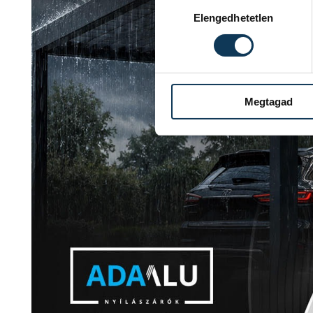
Hozzájárulás kiválasztása
Elengedhetetlen
Megtagad