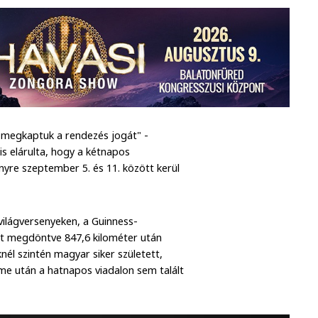
y megkaptuk a rendezés jogát" -
s elárulta, hogy a kétnapos
nyre szeptember 5. és 11. között kerül
ilágversenyeken, a Guinness-
át megdöntve 847,6 kilométer után
nél szintén magyar siker született,
me után a hatnapos viadalon sem talált