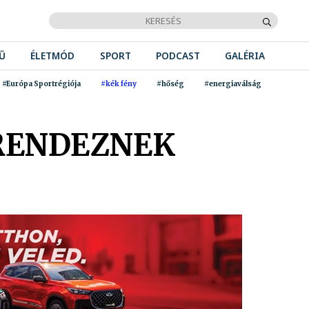
Ű
ÉLETMÓD
SPORT
PODCAST
GALÉRIA
#Európa Sportrégiója
#kék fény
#hőség
#energiaválság
 RENDEZNEK