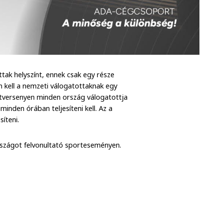
ak helyszínt, ennek csak egy része
m kell a nemzeti válogatottaknak egy
patversenyen minden ország válogatottja
minden órában teljesíteni kell. Az a
jesíteni.
rszágot felvonultató sporteseményen.