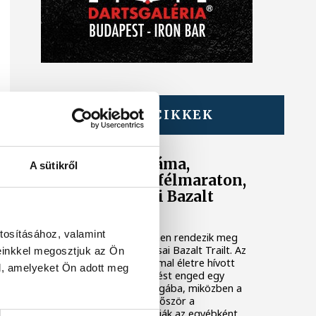
TOVÁBBI CIKKEK
KÖZÉLET
Balatoni panoráma,
A sütikről
bazaltbánya és félmaraton,
újra jön az Uzsai Bazalt
Trail
tosításához, valamint
Nem mindennapi helyszínen rendezik meg
szeptember 19-én az Uzsai Bazalt Trailt. Az
einkkel megosztjuk az Ön
immár harmadik alkalommal életre hívott
l, amelyeket Ön adott meg
esemény idén is betekintést enged egy
működő bazaltbánya világába, miközben a
futók, túrázók és most először a
kerékpárosok is bejárhatják az egyébként