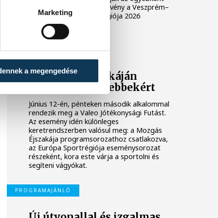
elzárt területet. A rendezvény a Veszprém–
Marketing
Balaton Európa Sportrégiója 2026
programsorozat része.
EURÓPA SPORTRÉGIÓJA
dennek a megengedése
A Mozgás Éjszakáján
futnak a legkisebbekért
Június 12-én, pénteken második alkalommal
rendezik meg a Valeo Jótékonysági Futást.
Az esemény idén különleges
keretrendszerben valósul meg: a Mozgás
Éjszakája programsorozathoz csatlakozva,
az Európa Sportrégiója eseménysorozat
részeként, kora este várja a sportolni és
segíteni vágyókat.
PROGRAMAJÁNLÓ
Új útvonallal és izgalmas