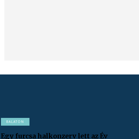
BALATON
Egy furcsa halkonzerv lett az Év