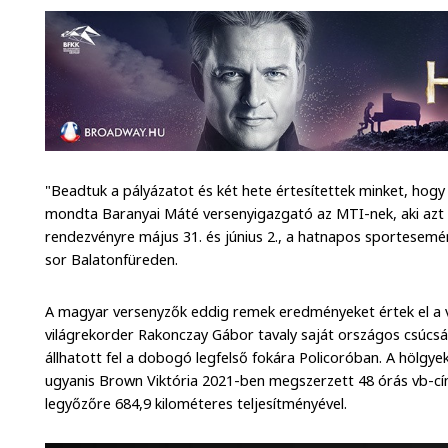
"Beadtuk a pályázatot és két hete értesítettek minket, hog
mondta Baranyai Máté versenyigazgató az MTI-nek, aki azt i
rendezvényre május 31. és június 2., a hatnapos sportesemé
sor Balatonfüreden.
A magyar versenyzők eddig remek eredményeket értek el a v
világrekorder Rakonczay Gábor tavaly saját országos csúcs
állhatott fel a dobogó legfelső fokára Policoróban. A hölgyek
ugyanis Brown Viktória 2021-ben megszerzett 48 órás vb-cí
legyőzőre 684,9 kilométeres teljesítményével.