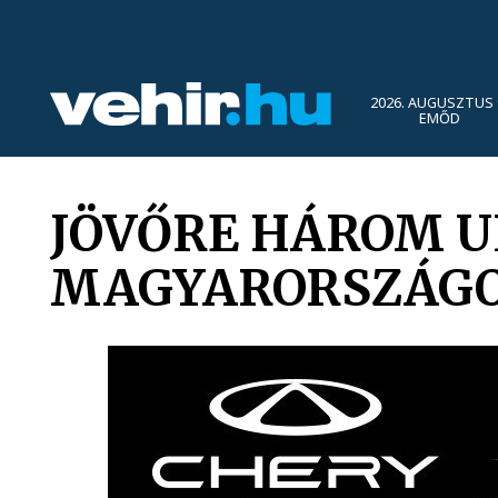
2026. AUGUSZTUS 
EMŐD
JÖVŐRE HÁROM U
MAGYARORSZÁG