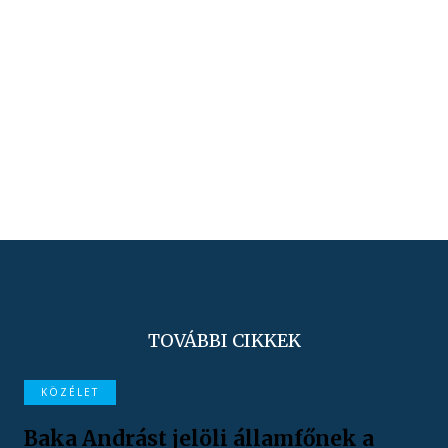
TOVÁBBI CIKKEK
KÖZÉLET
Baka Andrást jelöli államfőnek a