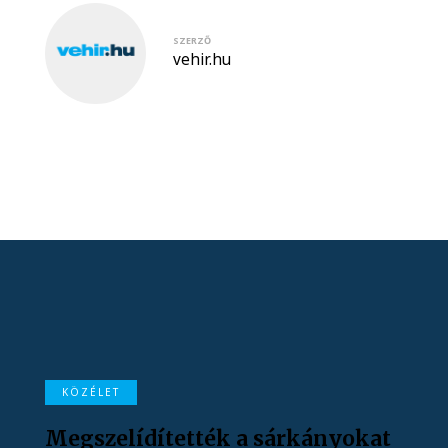
SZERZŐ
vehir.hu
KÖZÉLET
Megszelídítették a sárkányokat