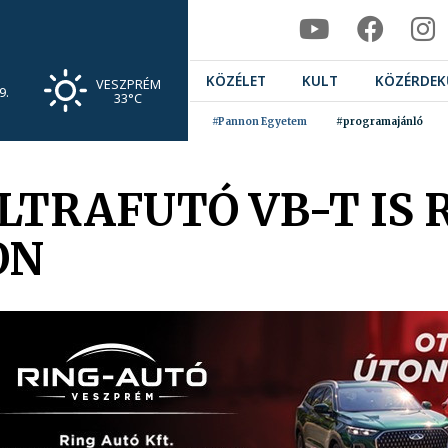
KÖZÉLET
KULT
KÖZÉRDEK
VESZPRÉM
9.
33°C
#Pannon Egyetem
#programajánló
LTRAFUTÓ VB-T IS
ON