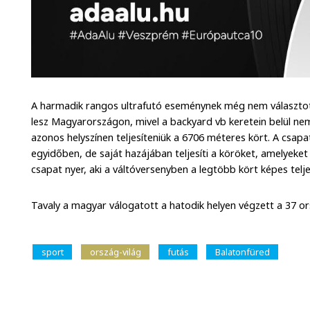
A harmadik rangos ultrafutó eseménynek még nem választott
lesz Magyarországon, mivel a backyard vb keretein belül ne
azonos helyszínen teljesíteniük a 6706 méteres kört. A csa
egyidőben, de saját hazájában teljesíti a köröket, amelyeket 
csapat nyer, aki a váltóversenyben a legtöbb kört képes tel
Tavaly a magyar válogatott a hatodik helyen végzett a 37 o
sport
ország-világ
futás
Balatonfüred