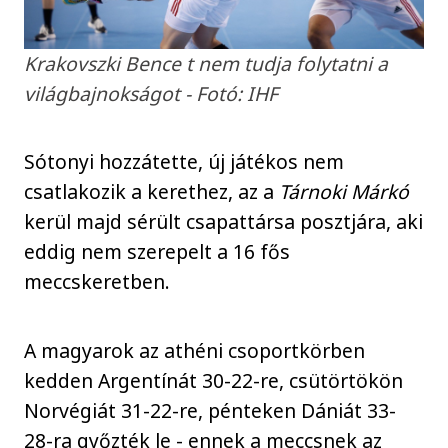
Krakovszki Bence t nem tudja folytatni a
világbajnokságot - Fotó: IHF
Sótonyi hozzátette, új játékos nem
csatlakozik a kerethez, az a
Tárnoki Márkó
kerül majd sérült csapattársa posztjára, aki
eddig nem szerepelt a 16 fős
meccskeretben.
A magyarok az athéni csoportkörben
kedden Argentínát 30-22-re, csütörtökön
Norvégiát 31-22-re, pénteken Dániát 33-
28-ra győzték le - ennek a meccsnek az