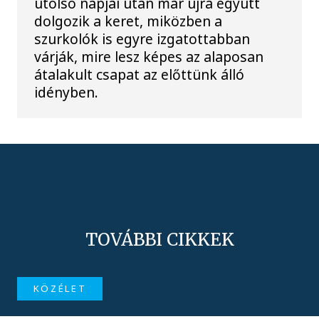
utolsó napjai után már újra együtt
dolgozik a keret, miközben a
szurkolók is egyre izgatottabban
várják, mire lesz képes az alaposan
átalakult csapat az előttünk álló
idényben.
TOVÁBBI CIKKEK
KÖZÉLET