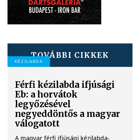
TOVÁBBI CIKKEK
KÉZILABDA
Férfi kézilabda ifjúsági
Eb: a horvátok
legyőzésével
negyeddöntős a magyar
válogatott
A magyar férfi ifjúsági kézilabda-