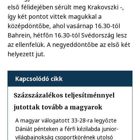
első félidejében sérült meg Krakovszki -,
így két pontot vittek magukkal a
középdöntőbe, ahol vasárnap 16.30-tól
Bahrein, hétfőn 16.30-tól Svédország lesz
az ellenfelük. A negyeddöntőbe az első két
helyezett jut.
Kapcsolódó cikk
Százszázalékos teljesítménnyel
jutottak tovább a magyarok
A magyar válogatott 33-28-ra legyőzte
Dániát pénteken a férfi kézilabda junior-
világbajnokság csoportkörének utolsó