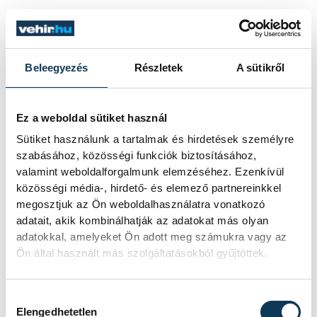
"Eddig úgy teljesítünk, ahogy terveztük.
Abszolút elégedett vagyok, de maximalista
Beleegyezés
Részletek
A sütikről
is, ezért még a győztes mérkőzésben is
találok hibákat, hiszen minden meccs után
lehet javítani valamin" - szögezte le a
Ez a weboldal sütiket használ
játékosként 190-szeres válogatott Sótonyi.
Sütiket használunk a tartalmak és hirdetések személyre
szabásához, közösségi funkciók biztosításához,
valamint weboldalforgalmunk elemzéséhez. Ezenkívül
Hangsúlyozta: azt várja a játékosaitól,
közösségi média-, hirdető- és elemező partnereinkkel
hogy ne elégedjenek meg, és nehogy
megosztjuk az Ön weboldalhasználatra vonatkozó
adatait, akik kombinálhatják az adatokat más olyan
bármilyen könnyebbséget gondoljanak a
adatokkal, amelyeket Ön adott meg számukra vagy az
Bahrein elleni mérkőzésről.
Ön által használt más szolgáltatásokból gyűjtöttek.
"A fizikális különbség miatt erőben a mi
Hozzájárulás kiválasztása
Elengedhetetlen