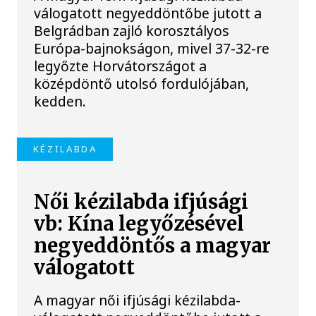
válogatott negyeddöntőbe jutott a
Belgrádban zajló korosztályos
Európa-bajnokságon, mivel 37-32-re
legyőzte Horvátországot a
középdöntő utolsó fordulójában,
kedden.
KÉZILABDA
Női kézilabda ifjúsági
vb: Kína legyőzésével
negyeddöntős a magyar
válogatott
A magyar női ifjúsági kézilabda-