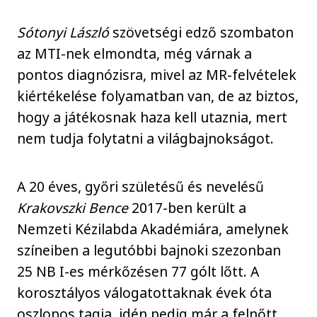
Sótonyi László
szövetségi edző szombaton
az MTI-nek elmondta, még várnak a
pontos diagnózisra, mivel az MR-felvételek
kiértékelése folyamatban van, de az biztos,
hogy a játékosnak haza kell utaznia, mert
nem tudja folytatni a világbajnokságot.
A 20 éves, győri születésű és nevelésű
Krakovszki Bence
2017-ben került a
Nemzeti Kézilabda Akadémiára, amelynek
színeiben a legutóbbi bajnoki szezonban
25 NB I-es mérkőzésen 77 gólt lőtt. A
korosztályos válogatottaknak évek óta
oszlopos tagja, idén pedig már a felnőtt