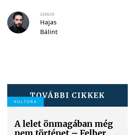
SZERZŐ
Hajas
Bálint
TOVÁBBI CIKKEK
KULTÚRA
A lelet önmagában még
nem történet – Felber