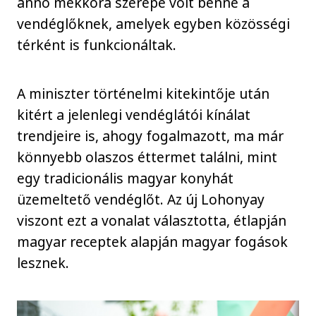
anno mekkora szerepe volt benne a
vendéglőknek, amelyek egyben közösségi
térként is funkcionáltak.
A miniszter történelmi kitekintője után
kitért a jelenlegi vendéglátói kínálat
trendjeire is, ahogy fogalmazott, ma már
könnyebb olaszos éttermet találni, mint
egy tradicionális magyar konyhát
üzemeltető vendéglőt. Az új Lohonyay
viszont ezt a vonalat választotta, étlapján
magyar receptek alapján magyar fogások
lesznek.