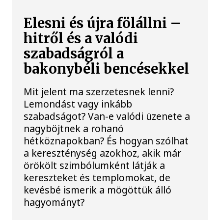
Elesni és újra fölállni –
hitről és a valódi
szabadságról a
bakonybéli bencésekkel
Mit jelent ma szerzetesnek lenni?
Lemondást vagy inkább
szabadságot? Van-e valódi üzenete a
nagyböjtnek a rohanó
hétköznapokban? És hogyan szólhat
a kereszténység azokhoz, akik már
örökölt szimbólumként látják a
kereszteket és templomokat, de
kevésbé ismerik a mögöttük álló
hagyományt?