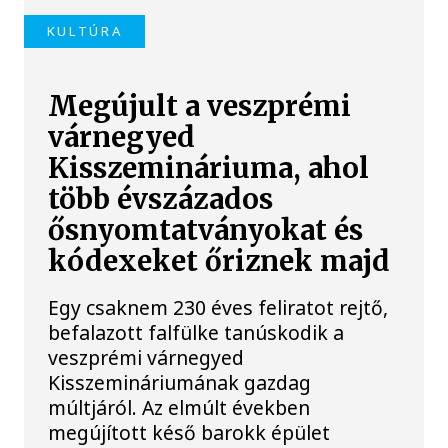
KULTÚRA
Megújult a veszprémi
várnegyed
Kisszemináriuma, ahol
több évszázados
ősnyomtatványokat és
kódexeket őriznek majd
Egy csaknem 230 éves feliratot rejtő,
befalazott falfülke tanúskodik a
veszprémi várnegyed
Kisszemináriumának gazdag
múltjáról. Az elmúlt években
megújított késő barokk épület