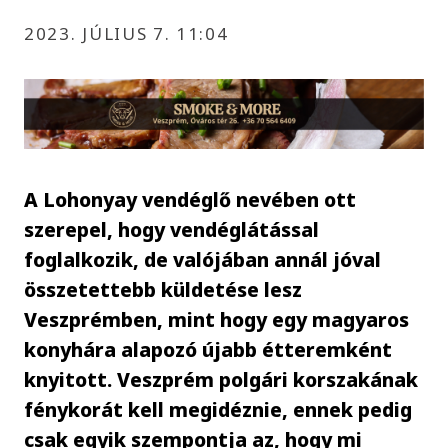
2023. JÚLIUS 7. 11:04
A Lohonyay vendéglő nevében ott
szerepel, hogy vendéglátással
foglalkozik, de valójában annál jóval
összetettebb küldetése lesz
Veszprémben, mint hogy egy magyaros
konyhára alapozó újabb étteremként
knyitott. Veszprém polgári korszakának
fénykorát kell megidéznie, ennek pedig
csak egyik szempontja az, hogy mi