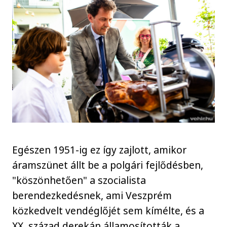
Egészen 1951-ig ez így zajlott, amikor
áramszünet állt be a polgári fejlődésben,
"köszönhetően" a szocialista
berendezkedésnek, ami Veszprém
közkedvelt vendéglőjét sem kímélte, és a
XX. század derekán államosították a