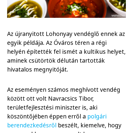
Az újranyitott Lohonyay vendéglő ennek az
egyik példája. Az Óváros téren a régi
helyén építették fel ismét a kultikus helyet,
aminek csütörtök délután tartották
hivatalos megnyitóját.
Az eseményen számos meghívott vendég
között ott volt Navracsics Tibor,
területfejlesztési miniszter is, aki
köszöntőjében éppen erről a
polgári
berendezkedésről
beszélt, kiemelve, hogy