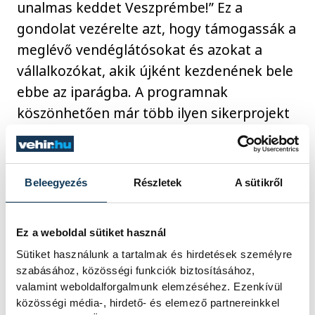
unalmas keddet Veszprémbe!” Ez a
gondolat vezérelte azt, hogy támogassák a
meglévő vendéglátósokat és azokat a
vállalkozókat, akik újként kezdenének bele
ebbe az iparágba. A programnak
köszönhetően már több ilyen sikerprojekt
is megvalósult Veszprémben, a teljesség
igénye nélkül ilyen volt a Papírkutya, a
Wine&Vinyl, a KUNSZT, vagy a Füge kávézó
Beleegyezés
Részletek
A sütikről
is. A meglévők közül pedig a Skorpió ír pub
már befejezte felújítását, szintén az EKF
Ez a weboldal sütiket használ
támogatásából.
Sütiket használunk a tartalmak és hirdetések személyre
szabásához, közösségi funkciók biztosításához,
valamint weboldalforgalmunk elemzéséhez. Ezenkívül
közösségi média-, hirdető- és elemező partnereinkkel