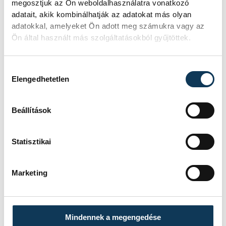
megosztjuk az Ön weboldalhasználatra vonatkozó
adatait, akik kombinálhatják az adatokat más olyan
adatokkal, amelyeket Ön adott meg számukra vagy az
Ön által használt más szolgáltatásokból gyűjtöttek.
Hozzájárulás kiválasztása
Elengedhetetlen
Beállítások
Most ehhez a sorhoz kapcsolódott a
Statisztikai
Lohonyay is, ami ugyan nevében és
felfogásában egy százéves tradíciót
Marketing
elevenít fel, mégis két vállalkozó újonnan
hozta létre Veszprémben.
Mindennek a megengedése