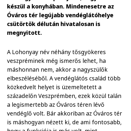
készül a konyhában. Mindenesetre az
Óváros tér legújabb vendéglátóhelye
csütörtök délután hivatalosan is
megnyitott.
A Lohonyay név néhány tősgyökeres
veszpréminek még ismerős lehet, ha
máshonnan nem, akkor a nagyszülők
elbeszéléséből. A vendéglátós család több
közkedvelt helyet is üzemeltetett a
századelőn Veszprémben, ezek közül talán
a legismertebb az Óváros téren lévő
vendéglő volt. Bár akkoriban az Óváros tér
is máshogyan nézett ki, de ami fontosabb,
hogy a funkciója is más volt, mint