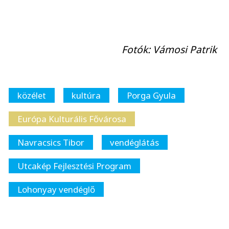
Fotók: Vámosi Patrik
közélet
kultúra
Porga Gyula
Európa Kulturális Fővárosa
Navracsics Tibor
vendéglátás
Utcakép Fejlesztési Program
Lohonyay vendéglő