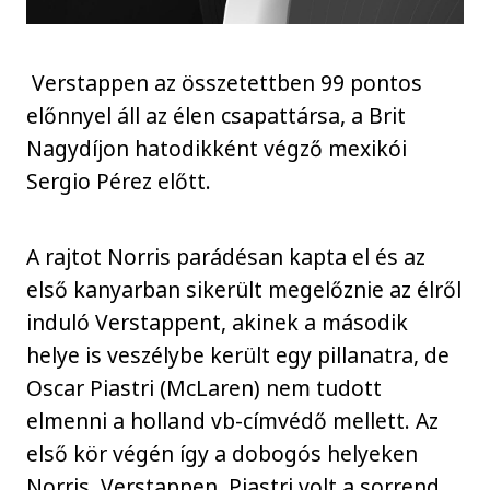
Verstappen az összetettben 99 pontos
előnnyel áll az élen csapattársa, a Brit
Nagydíjon hatodikként végző mexikói
Sergio Pérez előtt.
A rajtot Norris parádésan kapta el és az
első kanyarban sikerült megelőznie az élről
induló Verstappent, akinek a második
helye is veszélybe került egy pillanatra, de
Oscar Piastri (McLaren) nem tudott
elmenni a holland vb-címvédő mellett. Az
első kör végén így a dobogós helyeken
Norris, Verstappen, Piastri volt a sorrend,