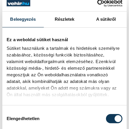
folytatódik.
Beleegyezés
Részletek
A sütikről
sport
ország-világ
autósport
Ez a weboldal sütiket használ
Forma-1
Sütiket használunk a tartalmak és hirdetések személyre
szabásához, közösségi funkciók biztosításához,
valamint weboldalforgalmunk elemzéséhez. Ezenkívül
közösségi média-, hirdető- és elemező partnereinkkel
megosztjuk az Ön weboldalhasználatra vonatkozó
adatait, akik kombinálhatják az adatokat más olyan
SZERZŐ
adatokkal, amelyeket Ön adott meg számukra vagy az
vehir.hu
Ön által használt más szolgáltatásokból gyűjtöttek.
Hozzájárulás kiválasztása
Elengedhetetlen