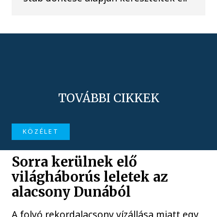
TOVÁBBI CIKKEK
KÖZÉLET
Sorra kerülnek elő
világháborús leletek az
alacsony Dunából
A folyó rekordalacsony vízállása miatt egy