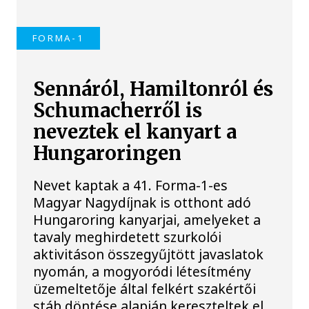
FORMA-1
Sennáról, Hamiltonról és
Schumacherről is
neveztek el kanyart a
Hungaroringen
Nevet kaptak a 41. Forma-1-es
Magyar Nagydíjnak is otthont adó
Hungaroring kanyarjai, amelyeket a
tavaly meghirdetett szurkolói
aktivitáson összegyűjtött javaslatok
nyomán, a mogyoródi létesítmény
üzemeltetője által felkért szakértői
stáb döntése alapján kereszteltek el.