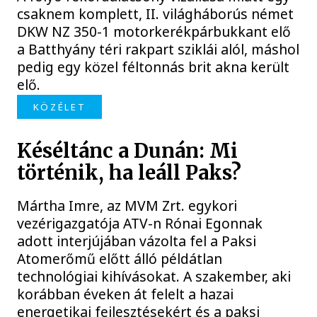
csaknem komplett, II. világháborús német
DKW NZ 350-1 motorkerékpárbukkant elő
a Batthyány téri rakpart sziklái alól, máshol
pedig egy közel féltonnás brit akna került
elő.
KÖZÉLET
Késéltánc a Dunán: Mi
történik, ha leáll Paks?
Mártha Imre, az MVM Zrt. egykori
vezérigazgatója ATV-n Rónai Egonnak
adott interjújában vázolta fel a Paksi
Atomerőmű előtt álló példátlan
technológiai kihívásokat. A szakember, aki
korábban éveken át felelt a hazai
energetikai fejlesztésekért és a paksi