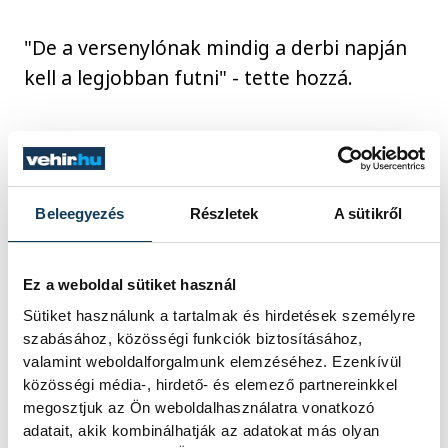
"De a versenylónak mindig a derbi napján
kell a legjobban futni" - tette hozzá.
Hangsúlyozta, ha a bemelegítő dobásokat
is figyelembe veszi, Halász Bence élete tíz
legnagyobb dobásából hatot a mai napon
Beleegyezés
Részletek
A sütikről
mutatott be. Másik edzője, Németh László
szerint a 82 méter is benne volt Halász
Ez a weboldal sütiket használ
teljesítményében.
Sütiket használunk a tartalmak és hirdetések személyre
szabásához, közösségi funkciók biztosításához,
valamint weboldalforgalmunk elemzéséhez. Ezenkívül
sport
atlétika
kalapácsvetés
közösségi média-, hirdető- és elemező partnereinkkel
megosztjuk az Ön weboldalhasználatra vonatkozó
Halász Bence
adatait, akik kombinálhatják az adatokat más olyan