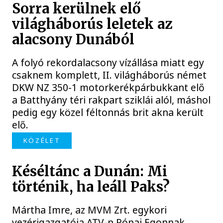
Sorra kerülnek elő
világháborús leletek az
alacsony Dunából
A folyó rekordalacsony vízállása miatt egy
csaknem komplett, II. világháborús német
DKW NZ 350-1 motorkerékpárbukkant elő
a Batthyány téri rakpart sziklái alól, máshol
pedig egy közel féltonnás brit akna került
elő.
KÖZÉLET
Késéltánc a Dunán: Mi
történik, ha leáll Paks?
Mártha Imre, az MVM Zrt. egykori
vezérigazgatója ATV-n Rónai Egonnak