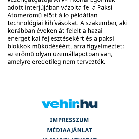
adott interjújában vázolta fel a Paksi
Atomerőmű előtt álló példátlan
technológiai kihívásokat. A szakember, aki
korábban éveken át felelt a hazai
energetikai fejlesztésekért és a paksi
blokkok működéséért, arra figyelmeztet:
az erőmű olyan üzemállapotban van,
amelyre eredetileg nem tervezték.
IMPRESSZUM
MÉDIAAJÁNLAT