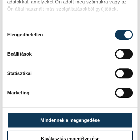
adatokkal, amelyeket Ön adott meg számukra vagy az
Ön által használt más szolgáltatásokból gyűjtöttek.
Hozzájárulás kiválasztása
Elengedhetetlen
SZERZŐ
vehir.hu
Beállítások
Statisztikai
Marketing
Mindennek a megengedése
Kiválasztás engedélyezése