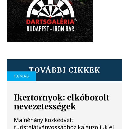
TOVÁBBI CIKKEK
TAMÁS
Ikertornyok: elkóborolt
nevezetességek
Ma néhány közkedvelt
turistalátványossághoz kalauzoljuk el