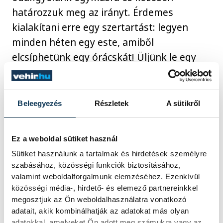
határozzuk meg az irányt. Érdemes
kialakítani erre egy szertartást: legyen
minden héten egy este, amiből
elcsíphetünk egy órácskát! Üljünk le egy
pohár borral, és beszélgessünk arról,
melyikünk hol tart most, merre szeretne
haladni! Fontos, hogy ilyenkor ne a
Beleegyezés
Részletek
A sütikről
hétköznapi teendőket vegyük sorra,
hanem a mélyebb rétegekbe merüljünk el,
Ez a weboldal sütiket használ
ismerjük meg egymás céljait, álmait,
Sütiket használunk a tartalmak és hirdetések személyre
vágyait, félelmeit! Így adódik lehetőség
szabásához, közösségi funkciók biztosításához,
arra, hogy megkeressük azokat az utakat,
valamint weboldalforgalmunk elemzéséhez. Ezenkívül
közösségi média-, hirdető- és elemező partnereinkkel
megtaláljuk azokat a kompromisszumokat,
megosztjuk az Ön weboldalhasználatra vonatkozó
amelyek révén mindkét fél fejlődhet, és
adatait, akik kombinálhatják az adatokat más olyan
mindezt úgy, hogy a közös csónakban sem
adatokkal, amelyeket Ön adott meg számukra vagy az