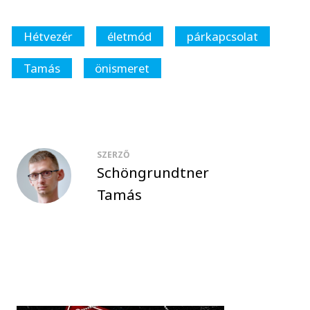
Hétvezér
életmód
párkapcsolat
Tamás
önismeret
SZERZŐ
Schöngrundtner
Tamás