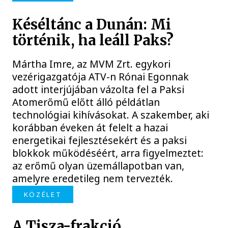
Késéltánc a Dunán: Mi
történik, ha leáll Paks?
Mártha Imre, az MVM Zrt. egykori
vezérigazgatója ATV-n Rónai Egonnak
adott interjújában vázolta fel a Paksi
Atomerőmű előtt álló példátlan
technológiai kihívásokat. A szakember, aki
korábban éveken át felelt a hazai
energetikai fejlesztésekért és a paksi
blokkok működéséért, arra figyelmeztet:
az erőmű olyan üzemállapotban van,
amelyre eredetileg nem tervezték.
KÖZÉLET
A Tisza-frakció