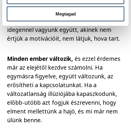
beszélgetéseket, ha nem fésüljük össze
folyamatosan a szálainkat, akkor előbb-
Megtagad
utóbb tényleg azt vehetjük észre, hogy egy
idegennel vagyunk együtt, akinek nem
értjük a motivációit, nem látjuk, hova tart.
Minden ember változik,
és ezzel érdemes
már az elejétől kezdve számolni. Ha
egymásra figyelve, együtt változunk, az
erősítheti a kapcsolatunkat. Ha a
változatlanság illúziójába kapaszkodunk,
előbb-utóbb azt fogjuk észrevenni, hogy
elment mellettünk a hajó, és mi már nem
ülünk benne.