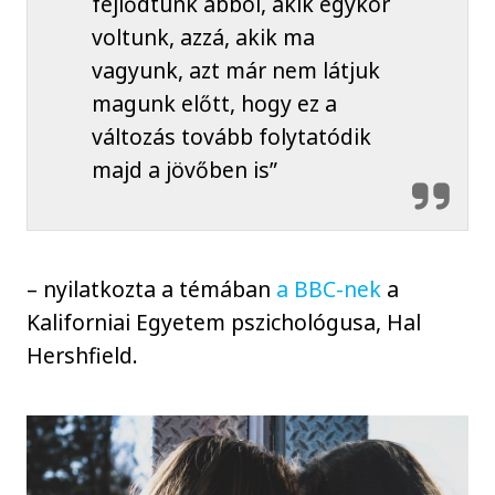
fejlődtünk abból, akik egykor
voltunk, azzá, akik ma
vagyunk, azt már nem látjuk
magunk előtt, hogy ez a
változás tovább folytatódik
majd a jövőben is”
– nyilatkozta a témában
a BBC-nek
a
Kaliforniai Egyetem pszichológusa, Hal
Hershfield.