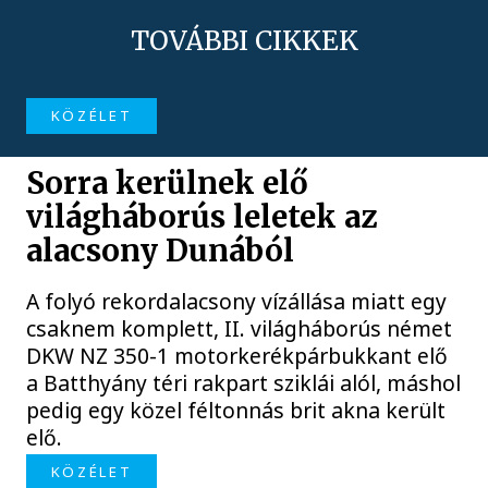
TOVÁBBI CIKKEK
KÖZÉLET
Sorra kerülnek elő
világháborús leletek az
alacsony Dunából
A folyó rekordalacsony vízállása miatt egy
csaknem komplett, II. világháborús német
DKW NZ 350-1 motorkerékpárbukkant elő
a Batthyány téri rakpart sziklái alól, máshol
pedig egy közel féltonnás brit akna került
elő.
KÖZÉLET