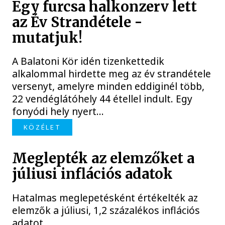
Egy furcsa halkonzerv lett
az Év Strandétele -
mutatjuk!
A Balatoni Kör idén tizenkettedik
alkalommal hirdette meg az év strandétele
versenyt, amelyre minden eddiginél több,
22 vendéglátóhely 44 étellel indult. Egy
fonyódi hely nyert...
KÖZÉLET
Meglepték az elemzőket a
júliusi inflációs adatok
Hatalmas meglepetésként értékelték az
elemzők a júliusi, 1,2 százalékos inflációs
adatot.