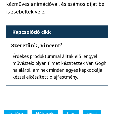
kézműves animációval, és számos díjat be
is zsebeltek vele.
Kapcsolódó cikk
Szeretünk, Vincent?
Érdekes produktummal álltak elő lengyel
művészek: olyan filmet készítettek Van Gogh
haláláról, aminek minden egyes képkockája
kézzel elkészített olajfestmény.
kultúra
Hétvezér
film
mozi