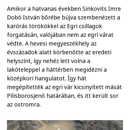
Amikor a hatvanas években Sinkovits Imre
Dobó István bőrébe bújva szembenézett a
karórás törökökkel az Egri csillagok
forgatásán, valójában nem az egri várat
védte. A hevesi megyeszékhely az
évszázadok alatt körbenőtte az eredeti
helyszínt, így nehéz lett volna a
lakóteleppel a háttérben megidézni a
középkori hangulatot. Így hát
megépítették az egri vár kicsinyített mását
Pilisborosjenő határában, és itt került sor
az ostromra.