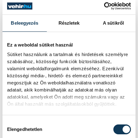
helyszín jelentette kihívásokhoz. Így
fordulhat elő, hogy a Lánchíd egy kisebb,
kevésbé díszes, ám jól felismerhető
Beleegyezés
Részletek
A sütikről
változatát megtalálhatjuk a Temzén, a
Buckingham megyei Marlow településnél.
Ez a weboldal sütiket használ
Sütiket használunk a tartalmak és hirdetések személyre
szabásához, közösségi funkciók biztosításához,
valamint weboldalforgalmunk elemzéséhez. Ezenkívül
közösségi média-, hirdető- és elemező partnereinkkel
megosztjuk az Ön weboldalhasználatra vonatkozó
adatait, akik kombinálhatják az adatokat más olyan
adatokkal, amelyeket Ön adott meg számukra vagy az
Ön által használt más szolgáltatásokból gyűjtöttek.
Hozzájárulás kiválasztása
Elengedhetetlen