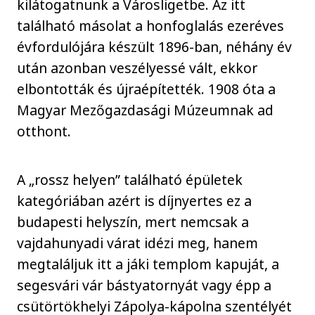
kilátogatnunk a Városligetbe. Az itt
található másolat a honfoglalás ezeréves
évfordulójára készült 1896-ban, néhány év
után azonban veszélyessé vált, ekkor
elbontották és újraépítették. 1908 óta a
Magyar Mezőgazdasági Múzeumnak ad
otthont.
A „rossz helyen” található épületek
kategóriában azért is díjnyertes ez a
budapesti helyszín, mert nemcsak a
vajdahunyadi várat idézi meg, hanem
megtaláljuk itt a jáki templom kapuját, a
segesvári vár bástyatornyát vagy épp a
csütörtökhelyi Zápolya-kápolna szentélyét