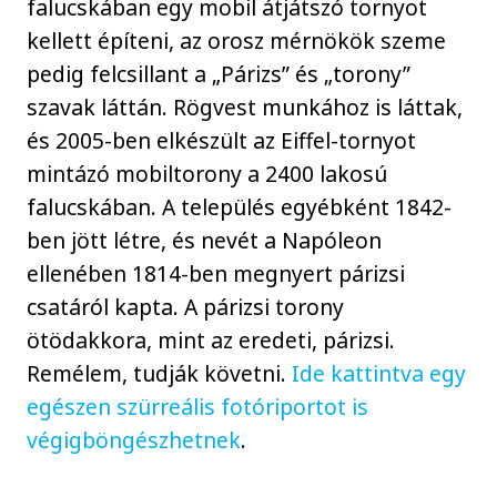
falucskában egy mobil átjátszó tornyot
kellett építeni, az orosz mérnökök szeme
pedig felcsillant a „Párizs” és „torony”
szavak láttán. Rögvest munkához is láttak,
és 2005-ben elkészült az Eiffel-tornyot
mintázó mobiltorony a 2400 lakosú
falucskában. A település egyébként 1842-
ben jött létre, és nevét a Napóleon
ellenében 1814-ben megnyert párizsi
csatáról kapta. A párizsi torony
ötödakkora, mint az eredeti, párizsi.
Remélem, tudják követni.
Ide kattintva egy
egészen szürreális fotóriportot is
végigböngészhetnek
.