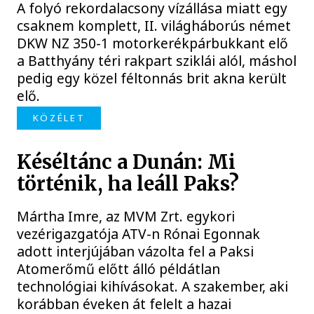
A folyó rekordalacsony vízállása miatt egy
csaknem komplett, II. világháborús német
DKW NZ 350-1 motorkerékpárbukkant elő
a Batthyány téri rakpart sziklái alól, máshol
pedig egy közel féltonnás brit akna került
elő.
KÖZÉLET
Késéltánc a Dunán: Mi
történik, ha leáll Paks?
Mártha Imre, az MVM Zrt. egykori
vezérigazgatója ATV-n Rónai Egonnak
adott interjújában vázolta fel a Paksi
Atomerőmű előtt álló példátlan
technológiai kihívásokat. A szakember, aki
korábban éveken át felelt a hazai