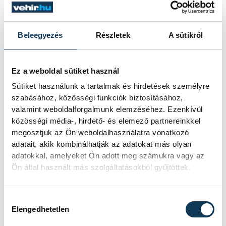
Szabó
Szalai
Eszter
Csaba
Beleegyezés
Részletek
A sütikről
Ez a weboldal sütiket használ
Sütiket használunk a tartalmak és hirdetések személyre
szabásához, közösségi funkciók biztosításához,
valamint weboldalforgalmunk elemzéséhez. Ezenkívül
közösségi média-, hirdető- és elemező partnereinkkel
TOVÁBBI CIKKEK
megosztjuk az Ön weboldalhasználatra vonatkozó
KÖZÉLET
adatait, akik kombinálhatják az adatokat más olyan
adatokkal, amelyeket Ön adott meg számukra vagy az
Ön által használt más szolgáltatásokból gyűjtöttek.
Még nincs itt az idő?
Hozzájárulás kiválasztása
Gerstmár Ferenc, veszprémi
Elengedhetetlen
önkormányzati képviselő