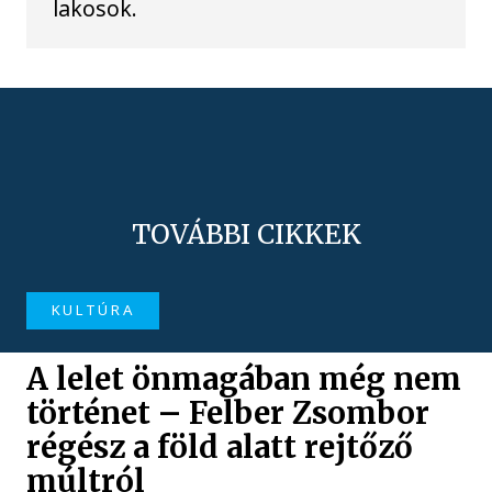
lakosok.
TOVÁBBI CIKKEK
KULTÚRA
A lelet önmagában még nem
történet – Felber Zsombor
régész a föld alatt rejtőző
múltról