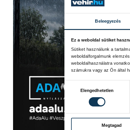
Beleegyezés
Ez a weboldal sütiket haszn
Sütiket használunk a tartal
weboldalforgalmunk elemzésé
weboldalhasználatra vonatko
számukra vagy az Ön által ha
Hozzájárulás kiválasztása
Elengedhetetlen
Megtagad