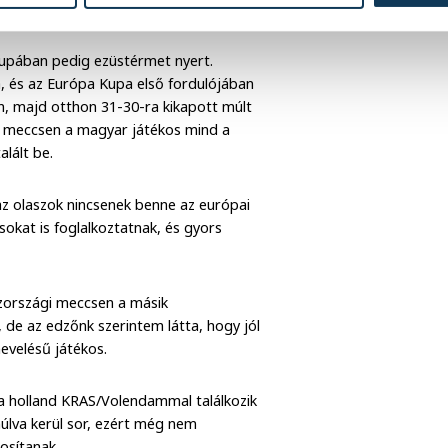
Kupában pedig ezüstérmet nyert.
 és az Európa Kupa első fordulójában
n, majd otthon 31-30-ra kikapott múlt
ső meccsen a magyar játékos mind a
talált be.
az olaszok nincsenek benne az európai
sokat is foglalkoztatnak, és gyors
zországi meccsen a másik
, de az edzőnk szerintem látta, hogy jól
 nevelésű játékos.
 holland KRAS/Volendammal találkozik
úlva kerül sor, ezért még nem
ntosítanak.