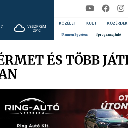
KÖZÉLET
KULT
KÖZÉRDEK
7.
VESZPRÉM
29°C
#Pannon Egyetem
#programajánló
 ÉRMET ÉS TÖBB JÁ
BAN