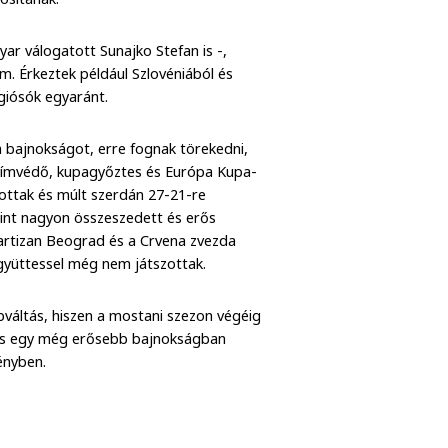
ar válogatott Sunajko Stefan is -,
m. Érkeztek például Szlovéniából és
 légiósók egyaránt.
 bajnokságot, erre fognak törekedni,
A címvédő, kupagyőztes és Európa Kupa-
zottak és múlt szerdán 27-21-re
rint nagyon összeszedett és erős
 Partizan Beograd és a Crvena zvezda
 együttessel még nem játszottak.
bváltás, hiszen a mostani szezon végéig
i és egy még erősebb bajnokságban
ényben.