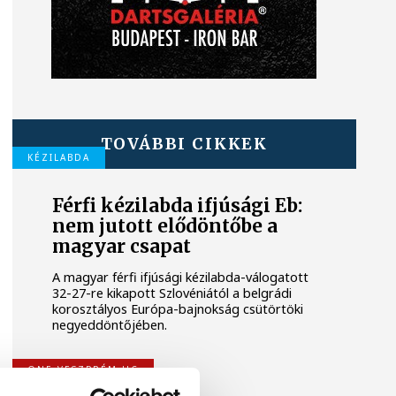
TOVÁBBI CIKKEK
KÉZILABDA
Férfi kézilabda ifjúsági Eb:
nem jutott elődöntőbe a
magyar csapat
A magyar férfi ifjúsági kézilabda-válogatott
32-27-re kikapott Szlovéniától a belgrádi
korosztályos Európa-bajnokság csütörtöki
negyeddöntőjében.
ONE VESZPRÉM HC