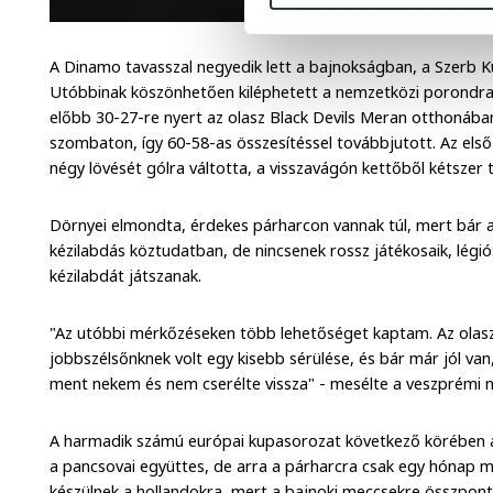
A Dinamo tavasszal negyedik lett a bajnokságban, a Szerb 
Utóbbinak köszönhetően kiléphetett a nemzetközi porondra,
előbb 30-27-re nyert az olasz Black Devils Meran otthonába
szombaton, így 60-58-as összesítéssel továbbjutott. Az el
négy lövését gólra váltotta, a visszavágón kettőből kétszer 
Dörnyei elmondta, érdekes párharcon vannak túl, mert bár 
kézilabdás köztudatban, de nincsenek rossz játékosaik, légió
kézilabdát játszanak.
"Az utóbbi mérkőzéseken több lehetőséget kaptam. Az olas
jobbszélsőnknek volt egy kisebb sérülése, és bár már jól van
ment nekem és nem cserélte vissza" - mesélte a veszprémi
A harmadik számú európai kupasorozat következő körében a
a pancsovai együttes, de arra a párharcra csak egy hónap m
készülnek a hollandokra, mert a bajnoki meccsekre összpo