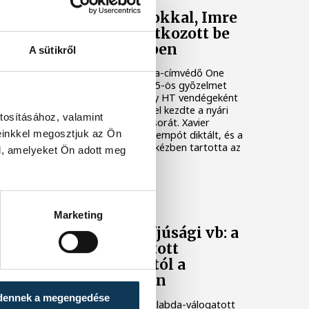
Nielsen bravúrokkal, Imre
két góllal mutatkozott be
Veszprém-mezben
A sütikről
A bajnoki és Magyar Kupa-címvédő One
Veszprém fölényes, 44–25-ös győzelmet
aratott az ETO University HT vendégeként
csütörtökön, ezzel sikerrel kezdte a nyári
tosításához, valamint
felkészülési mérkőzések sorát. Xavier
einkkel megosztjuk az Ön
Pascual együttese nagy tempót diktált, és a
találkozó nagy részében kézben tartotta az
l, amelyeket Ön adott meg
eseményeket.
KÉZILABDA
Marketing
Női kézilabda ifjúsági vb: a
magyar válogatott
kikapott Dániától a
negyeddöntőben
dennek a megengedése
A magyar női ifjúsági kézilabda-válogatott