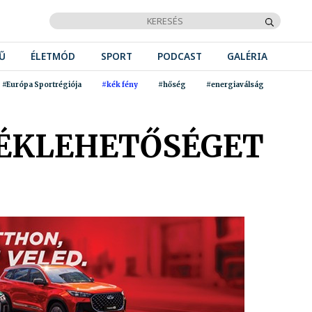
Ű
ÉLETMÓD
SPORT
PODCAST
GALÉRIA
#Európa Sportrégiója
#kék fény
#hőség
#energiaválság
TÉKLEHETŐSÉGET