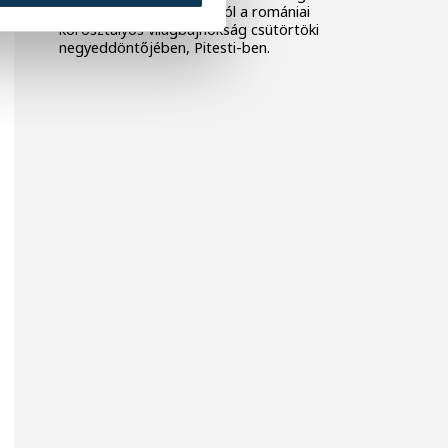
24-20-ra kikapott Dániától a romániai
korosztályos világbajnokság csütörtöki
negyeddöntőjében, Pitesti-ben.