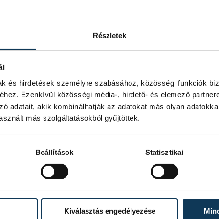
Részletek
ál
mak és hirdetések személyre szabásához, közösségi funkciók biz
hez. Ezenkívül közösségi média-, hirdető- és elemező partner
zó adatait, akik kombinálhatják az adatokat más olyan adatokka
sznált más szolgáltatásokból gyűjtöttek.
Beállítások
Statisztikai
Kiválasztás engedélyezése
Min