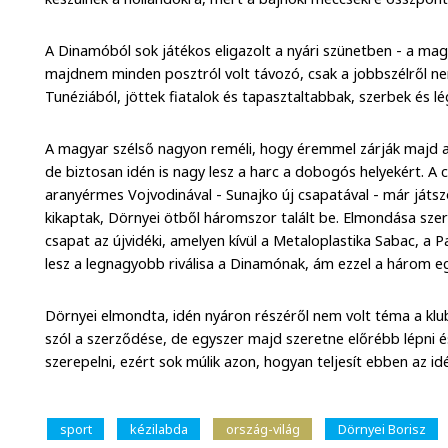
A Dinamóból sok játékos eligazolt a nyári szünetben - a magy
majdnem minden posztról volt távozó, csak a jobbszélről ne
Tunéziából, jöttek fiatalok és tapasztaltabbak, szerbek és
A magyar szélső nagyon reméli, hogy éremmel zárják majd a
de biztosan idén is nagy lesz a harc a dobogós helyekért. 
aranyérmes Vojvodinával - Sunajko új csapatával - már játs
kikaptak, Dörnyei ötből háromszor talált be. Elmondása sze
csapat az újvidéki, amelyen kívül a Metaloplastika Sabac, a
lesz a legnagyobb riválisa a Dinamónak, ám ezzel a három
Dörnyei elmondta, idén nyáron részéről nem volt téma a klu
szól a szerződése, de egyszer majd szeretne előrébb lépn
szerepelni, ezért sok múlik azon, hogyan teljesít ebben az id
sport
kézilabda
ország-világ
Dörnyei Borisz