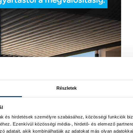
Részletek
ál
mak és hirdetések személyre szabásához, közösségi funkciók biz
hez. Ezenkívül közösségi média-, hirdető- és elemező partner
zó adatait, akik kombinálhatják az adatokat más olyan adatokka