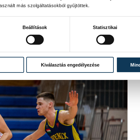
sznált más szolgáltatásokból gyűjtöttek.
Beállítások
Statisztikai
Kiválasztás engedélyezése
Min