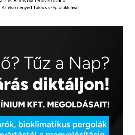
kács és Birkás büntetőivel tovább
l. Az első negyed Takács szép blokkjával