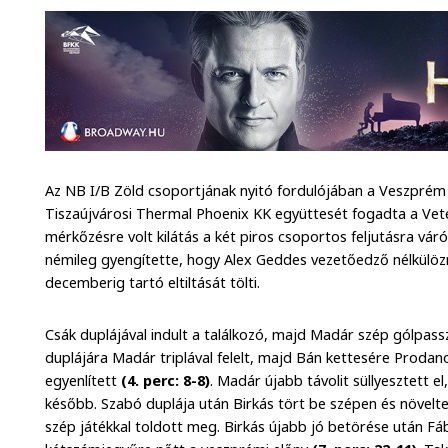
Az NB I/B Zöld csoportjának nyitó fordulójában a Veszprém
Tiszaújvárosi Thermal Phoenix KK együttesét fogadta a Ve
mérkőzésre volt kilátás a két piros csoportos feljutásra váró
némileg gyengítette, hogy Alex Geddes vezetőedző nélkülözni 
decemberig tartó eltiltását tölti.
Csák duplájával indult a találkozó, majd Madár szép gólpass
duplájára Madár triplával felelt, majd Bán kettesére Proda
egyenlített
(4. perc: 8-8)
. Madár újabb távolit süllyesztett e
később. Szabó duplája után Birkás tört be szépen és növelt
szép játékkal toldott meg. Birkás újabb jó betörése után Fábiá