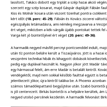
lassított, Takács dobott egy triplát a szép hazai akció vég
szerzett egy szép kosarat, majd Gáspár dupláját Fábián faul
Kiss és Molnár kosara után viszont tizenhat pontra csökken
kért időt
(18. perc: 45-29)
. Fábián és Kovács ziccerei váltot
egészpályás letámadásra, ami némileg megzavarva a Veszpr
ért véget, miközben a kék-sárgák újabb pontokat tettek fel a 
Varga két jó büntetőjével ért véget
(20. perc: 49-36)
.
A harmadik negyed másfél percnyi pontcsenddel indult, majd 
után tíz ponton belülre került a Tiszaújváros. Jött is a hazai
veszprémi technikai hibák és kihagyott dobások következte
pedig egy duplával használt ki. Nagyon jókor jött Madár távo
egy hármassal felelt, ám erre Madár is betalált kintről. Kov
vendégektől, majd nem sokkal később faulttal együtt is beta
jelentkezett jókor, újra kintről találva be. A Phoenix azonba
számos támadólepattanó begyűjtése után. Szabó büntetői p
is jól centerezett. Birkás büntetői is a helyükre kerültek, ám
negyed utolsó percének kezdetén. A harmadik felvonást Birká