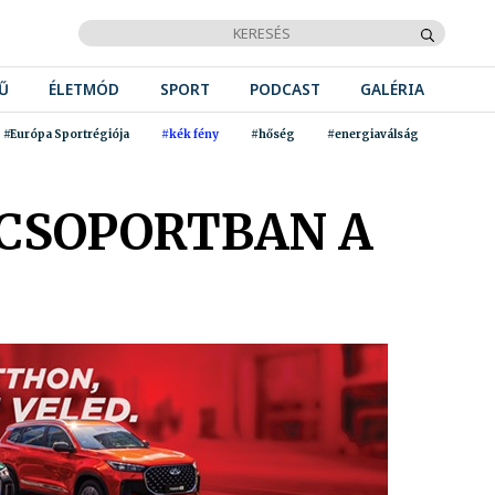
Ű
ÉLETMÓD
SPORT
PODCAST
GALÉRIA
#Európa Sportrégiója
#kék fény
#hőség
#energiaválság
 CSOPORTBAN A