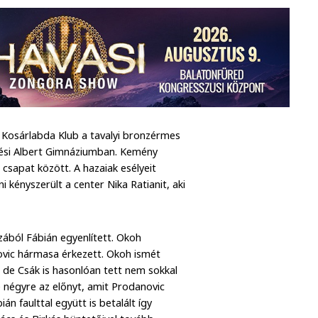
 Kosárlabda Klub a tavalyi bronzérmes
tési Albert Gimnáziumban. Kemény
 csapat között. A hazaiak esélyeit
kényszerült a center Nika Ratianit, aki
zából Fábián egyenlített. Okoh
novic hármasa érkezett. Okoh ismét
l, de Csák is hasonlóan tett nem sokkal
e négyre az előnyt, amit Prodanovic
n faulttal együtt is betalált így