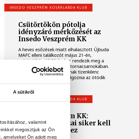
INSEDO VESZPRÉM KOSÁRLABDA KLUB
Csütörtökön pótolja
idényzáró mérkőzését az
Insedo Veszprém KK
A heves esőzések miatt elhalasztott Újbuda
MAFC elleni találkozót május 21-én,
csütörtökön 18.00 órakor rendezik meg a
Vetési Albert Gimnázium tornacsarnokában.
Az Insedo Veszprém KK-nak tizenkilenc
pontos hátrányt kell ledolgoznia az ötödik
hely megszerzéséhez.
A sütikről
INSEDO VESZPRÉM KOSÁRLABDA KLUB
Insedo Veszprém KK:
húszpontos hazai siker kell
tosításához, valamint
az ötödik helyhez
einkkel megosztjuk az Ön
l, amelyeket Ön adott meg