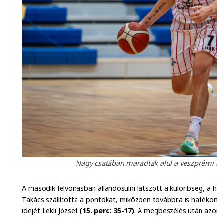
Nagy csatában maradtak alul a veszprémi ko
A második felvonásban állandósulni látszott a különbség, a h
Takács szállította a pontokat, miközben továbbra is hatékony 
idejét Lekli József
(15. perc: 35-17)
. A megbeszélés után az