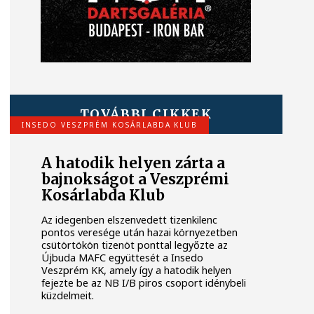
TOVÁBBI CIKKEK
INSEDO VESZPRÉM KOSÁRLABDA KLUB
A hatodik helyen zárta a
bajnokságot a Veszprémi
Kosárlabda Klub
Az idegenben elszenvedett tizenkilenc
pontos veresége után hazai környezetben
csütörtökön tizenöt ponttal legyőzte az
Újbuda MAFC együttesét a Insedo
Veszprém KK, amely így a hatodik helyen
fejezte be az NB I/B piros csoport idénybeli
küzdelmeit.