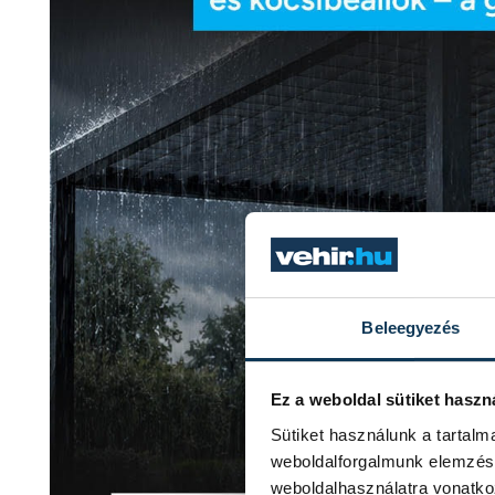
Beleegyezés
Ez a weboldal sütiket haszn
Sütiket használunk a tartal
weboldalforgalmunk elemzésé
weboldalhasználatra vonatko