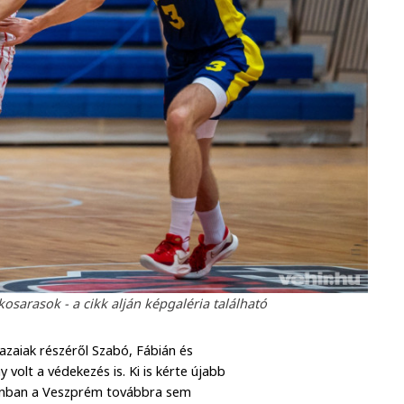
sarasok - a cikk alján képgaléria található
azaiak részéről Szabó, Fábián és
volt a védekezés is. Ki is kérte újabb
onban a Veszprém továbbra sem