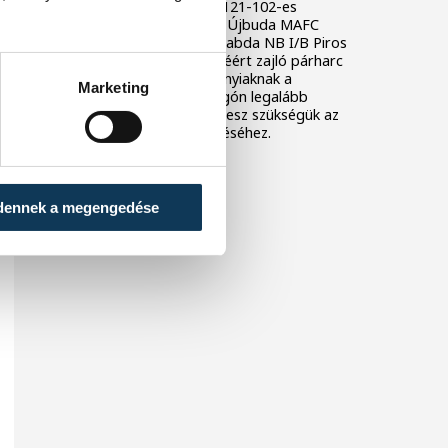
Az Insedo Veszprém KK 121-102-es
vereséget szenvedett az Újbuda MAFC
otthonában a férfi kosárlabda NB I/B Piros
csoportjának ötödik helyéért zajló párharc
első mérkőzésén. A bakonyiaknak a
Marketing
szombati, hazai visszavágón legalább
húszpontos győzelemre lesz szükségük az
ötödik pozíció megszerzéséhez.
dennek a megengedése