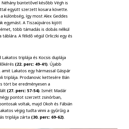
én. Néhány büntetővel később Végh is
ttal együtt szerzett kosara követte.
t a különbség, így most Alex Geddes
ták egymást. A Tiszaújváros kijött
émet, több támadás is dobás nélkül
táblára. A félidő végül Orliczki egy és
Lakatos triplája és Kocsis duplája
 időkérés
(22. perc: 49-41)
. Újabb
k, amit Lakatos egy hármassal Gáspár
li triplája. Prodanovic kettesére Bán
ács tört be eredményesen a
lált
(27. perc: 57-54)
. Ismét Madár
n négy pontot szerzett zsinórban,
ontosak voltak, majd Okoh és Fábián
 Lakatos végig tudta vinni a gyűrűig a
s triplája zárta
(30. perc: 69-62)
.