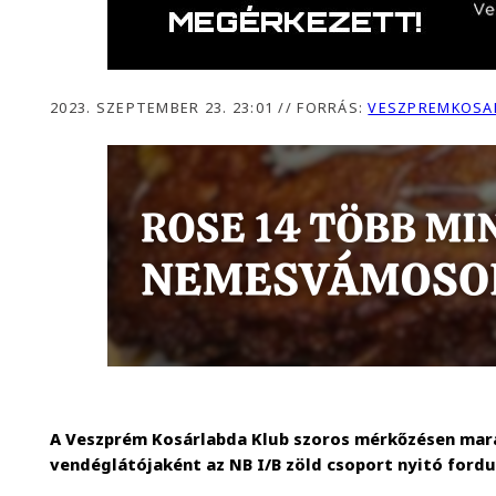
2023. SZEPTEMBER 23. 23:01
//
FORRÁS:
VESZPREMKOSA
A Veszprém Kosárlabda Klub szoros mérkőzésen mara
vendéglátójaként az NB I/B zöld csoport nyitó ford