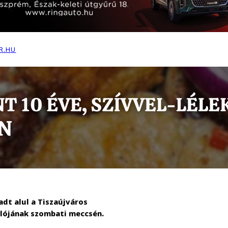
R.HU
dt alul a Tiszaújváros
ulójának szombati meccsén.