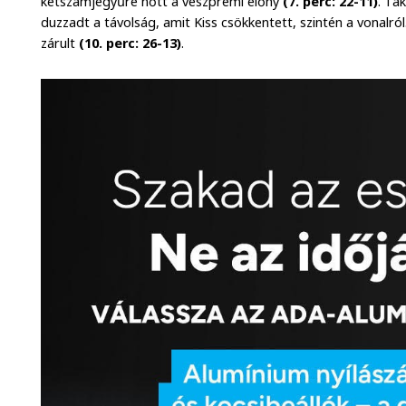
kétszámjegyűre nőtt a veszprémi előny
(7. perc: 22-11)
. Ta
duzzadt a távolság, amit Kiss csökkentett, szintén a vonalró
zárult
(10. perc: 26-13)
.