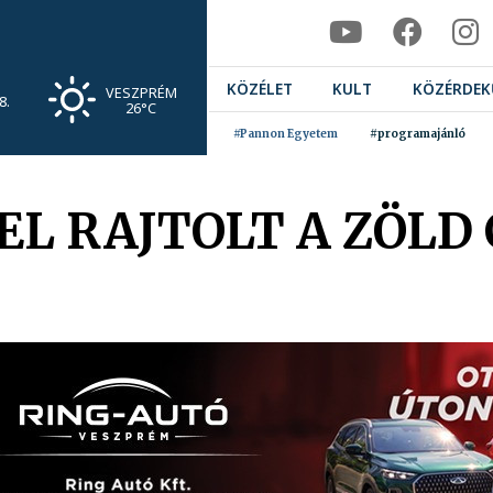
KÖZÉLET
KULT
KÖZÉRDEK
VESZPRÉM
8.
26°C
#Pannon Egyetem
#programajánló
EL RAJTOLT A ZÖLD