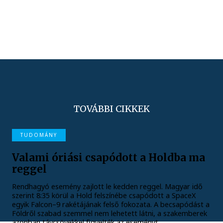
TOVÁBBI CIKKEK
TUDOMÁNY
Valami óriási csapódott a Holdba ma
reggel
Rendhagyó esemény zajlott le kedden reggel. Magyar idő
szerint 8:35 körül a Hold felszínébe csapódott a SpaceX
egyik Falcon–9 rakétájának felső fokozata. A becsapódást a
Földről szabad szemmel nem lehetett látni, a szakemberek
azonban távcsövekkel figyelték az eseményt.