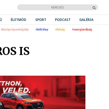
Ű
ÉLETMÓD
SPORT
PODCAST
GALÉRIA
#Európa Sportrégiója
#kék fény
#hőség
#energiaválság
OS IS