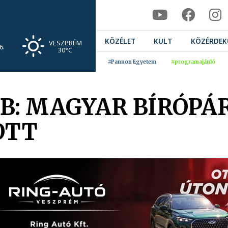
KÖZÉLET
KULT
KÖZÉRDEK
VESZPRÉM
6.
30°C
#Pannon Egyetem
#programajánló
B: MAGYAR BÍRÓPÁR
OTT