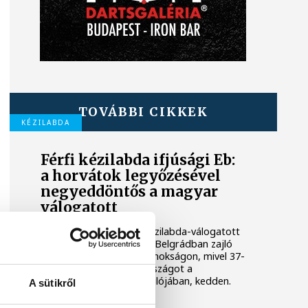
TOVÁBBI CIKKEK
KÉZILABDA
Férfi kézilabda ifjúsági Eb:
a horvátok legyőzésével
negyeddöntős a magyar
válogatott
A magyar férfi ifjúsági kézilabda-válogatott
negyeddöntőbe jutott a Belgrádban zajló
korosztályos Európa-bajnokságon, mivel 37-
32-re legyőzte Horvátországot a
középdöntő utolsó fordulójában, kedden.
A sütikről