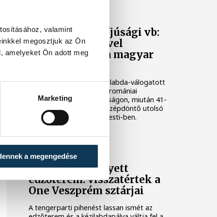
KÉZILABDA
tosításához, valamint
Női kézilabda ifjúsági vb:
einkkel megosztjuk az Ön
Kína legyőzésével
negyeddöntős a magyar
l, amelyeket Ön adott meg
válogatott
A magyar női ifjúsági kézilabda-válogatott
negyeddöntőbe jutott a romániai
Marketing
korosztályos világbajnokságon, miután 41-
36-ra legyőzte Kínát a középdöntő utolsó
fordulójában, kedden Pitesti-ben.
KÉZILABDA
dennek a megengedése
Tengerpart helyett
edzőterem: visszatértek a
One Veszprém sztárjai
A tengerparti pihenést lassan ismét az
edzőterem és a kézilabdapálya váltja fel a