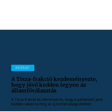
KÖZÉLET
A Tisza-frakció kezdeményezte,
hogy jövő kedden legyen az
államfőválasztás
A Tisza-frakció kezdeményezte, hogy a parlament jövő
kedden válassza meg az új köztársasági elnököt.