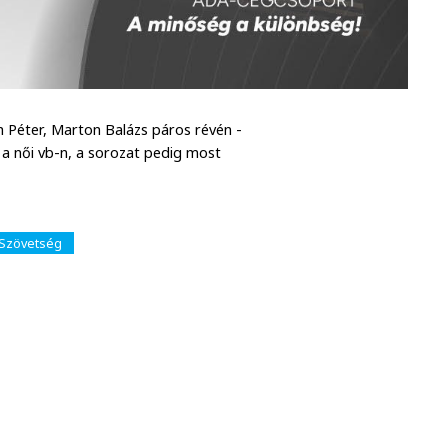
h Péter, Marton Balázs páros révén -
 a női vb-n, a sorozat pedig most
 Szövetség