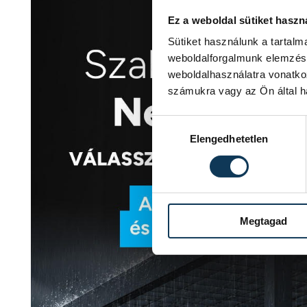
Ez a weboldal sütiket haszn
Sütiket használunk a tartal
weboldalforgalmunk elemzésé
weboldalhasználatra vonatko
számukra vagy az Ön által ha
Hozzájárulás kiválasztása
Elengedhetetlen
Megtagad