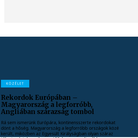
KÖZÉLET
Rekordok Európában –
Magyarország a legforróbb,
Angliában szárazság tombol
Rá sem ismerünk Európára, kontinensszerte rekordokat
dönt a hőség. Magyarország a legforróbb országok közé
került, miközben az Egyesült Királyságban olyan száraz