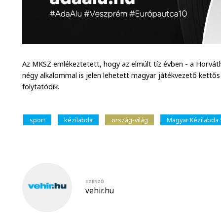
Az MKSZ emlékeztetett, hogy az elmúlt tíz évben - a Horvát
négy alkalommal is jelen lehetett magyar játékvezető kettős
folytatódik.
sport
kézilabda
ország-világ
Magyar Kézilabda
SZERZŐ
vehir.hu