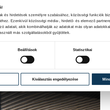
ál
mak és hirdetések személyre szabásához, közösségi funkciók biz
hez. Ezenkívül közösségi média-, hirdető- és elemező partner
zó adatait, akik kombinálhatják az adatokat más olyan adatokka
sznált más szolgáltatásokból gyűjtöttek.
Beállítások
Statisztikai
Kiválasztás engedélyezése
Min