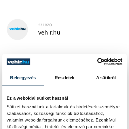
SZERZŐ
vehir.hu
Események
Beleegyezés
Részletek
A sütikről
KORÁBBI ESEMÉNYEK BETÖLTÉSE
Ez a weboldal sütiket használ
Sütiket használunk a tartalmak és hirdetések személyre
szabásához, közösségi funkciók biztosításához,
SOROZAT
FÉRFI KÉZILABDA NB I,
valamint weboldalforgalmunk elemzéséhez. Ezenkívül
2025/26
közösségi média-, hirdető- és elemező partnereinkkel