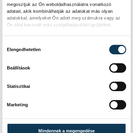
HAZAI
NEKA
megosztjuk az Ön weboldalhasználatra vonatkozó
VENDÉG
ONE VESZPRÉM
adatait, akik kombinálhatják az adatokat más olyan
IDŐPONT
2026. MÁJUS 20. 18:15
adatokkal, amelyeket Ön adott meg számukra vagy az
HELYSZÍN
BALATONBOGLÁR, NEKA
CSARNOK
Ön által használt más szolgáltatásokból gyűjtöttek.
EREDMÉNY
40-51
RÉSZLETEK
Hozzájárulás kiválasztása
Elengedhetetlen
Beállítások
SOROZAT
FÉRFI KÉZILABDA NB I,
DÖNTŐ, 2025/26
HAZAI
ONE VESZPRÉM
Statisztikai
VENDÉG
OTP BANK-PICK SZEGED
IDŐPONT
2026. MÁJUS 29. 19:00
HELYSZÍN
ONE VESZPRÉM ARÉNA
Marketing
EREDMÉNY
38-36
RÉSZLETEK
Mindennek a megengedése