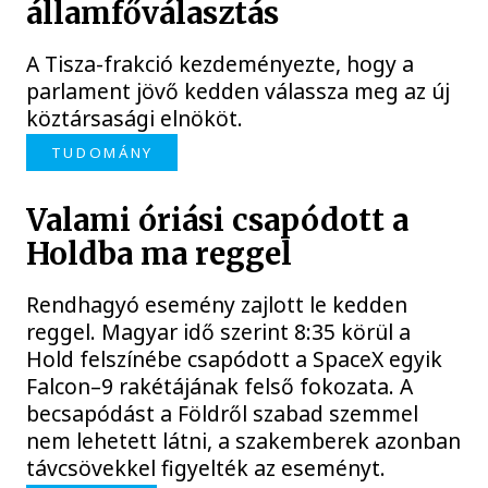
államfőválasztás
A Tisza-frakció kezdeményezte, hogy a
parlament jövő kedden válassza meg az új
köztársasági elnököt.
TUDOMÁNY
Valami óriási csapódott a
Holdba ma reggel
Rendhagyó esemény zajlott le kedden
reggel. Magyar idő szerint 8:35 körül a
Hold felszínébe csapódott a SpaceX egyik
Falcon–9 rakétájának felső fokozata. A
becsapódást a Földről szabad szemmel
nem lehetett látni, a szakemberek azonban
távcsövekkel figyelték az eseményt.