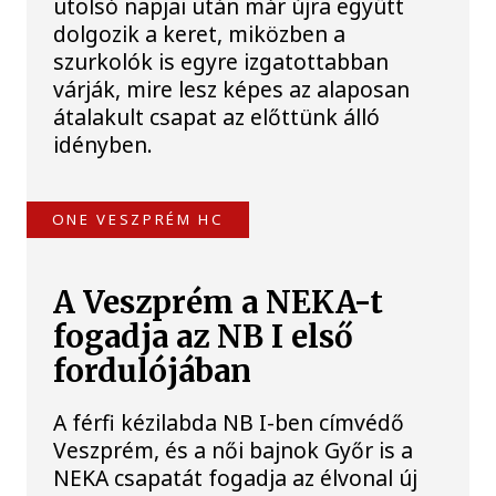
utolsó napjai után már újra együtt
dolgozik a keret, miközben a
szurkolók is egyre izgatottabban
várják, mire lesz képes az alaposan
átalakult csapat az előttünk álló
idényben.
ONE VESZPRÉM HC
A Veszprém a NEKA-t
fogadja az NB I első
fordulójában
A férfi kézilabda NB I-ben címvédő
Veszprém, és a női bajnok Győr is a
NEKA csapatát fogadja az élvonal új