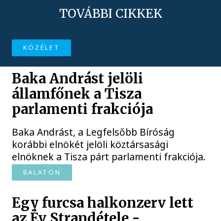
TOVÁBBI CIKKEK
KÖZÉLET
Baka Andrást jelöli
államfőnek a Tisza
parlamenti frakciója
Baka Andrást, a Legfelsőbb Bíróság
korábbi elnökét jelöli köztársasági
elnöknek a Tisza párt parlamenti frakciója.
BALATON
Egy furcsa halkonzerv lett
az Év Strandétele -