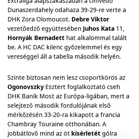
Extraliga alapszakaszában a címvédő
Dunaszerdahely odahaza 39-29-re verte a
DHK Zora Olomoucot.
Debre Viktor
vezetőedző együttesében
Juhos Kata
11,
Hornyák Bernadett
hat alkalommal talált
be. A HC DAC kilenc győzelemmel és egy
vereséggel áll a tabella második helyén.
Szinte biztosan nem lesz csoportkörös az
Ogonovszky
Esztert foglalkoztató cseh
DHK Baník Most az Európa-ligában, mert a
selejtező második fordulójának első
mérkőzésén 33-20-ra kikapott a francia
Chambray Touraine otthonában. A
jobbátlövő mind az öt
kísérletét
gólra