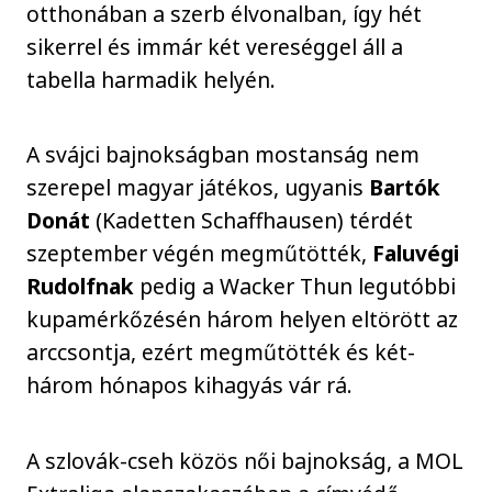
otthonában a szerb élvonalban, így hét
sikerrel és immár két vereséggel áll a
tabella harmadik helyén.
A svájci bajnokságban mostanság nem
szerepel magyar játékos, ugyanis
Bartók
Donát
(Kadetten Schaffhausen) térdét
szeptember végén megműtötték,
Faluvégi
Rudolfnak
pedig a Wacker Thun legutóbbi
kupamérkőzésén három helyen eltörött az
arccsontja, ezért megműtötték és két-
három hónapos kihagyás vár rá.
A szlovák-cseh közös női bajnokság, a MOL