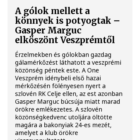
A gólok mellett a
könnyek is potyogtak –
Gasper Marguc
elköszönt Veszprémtől
Érzelmekben és gólokban gazdag
gálamérkőzést láthatott a veszprémi
közönség péntek este. A One
Veszprém idénybeli első hazai
mérkőzésén fölényesen nyert a
szlovén RK Celje ellen, az est azonban
Gasper Marguc búcsúja miatt marad
örökre emlékezetes. A szlovén
közönségkedvenc utoljára öltötte
magára a bakonyiak 24-es mezét,
amelyet a klub örökre