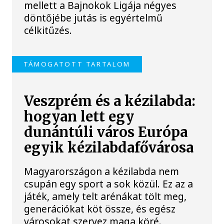
mellett a Bajnokok Ligája négyes
döntőjébe jutás is egyértelmű
célkitűzés.
TÁMOGATOTT TARTALOM
Veszprém és a kézilabda:
hogyan lett egy
dunántúli város Európa
egyik kézilabdafővárosa
Magyarországon a kézilabda nem
csupán egy sport a sok közül. Ez az a
játék, amely telt arénákat tölt meg,
generációkat köt össze, és egész
városokat szervez maga köré.