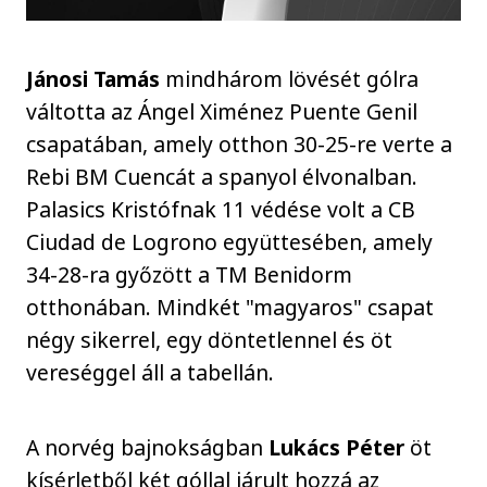
Jánosi Tamás
mindhárom lövését gólra
váltotta az Ángel Ximénez Puente Genil
csapatában, amely otthon 30-25-re verte a
Rebi BM Cuencát a spanyol élvonalban.
Palasics Kristófnak 11 védése volt a CB
Ciudad de Logrono együttesében, amely
34-28-ra győzött a TM Benidorm
otthonában. Mindkét "magyaros" csapat
négy sikerrel, egy döntetlennel és öt
vereséggel áll a tabellán.
A norvég bajnokságban
Lukács Péter
öt
kísérletből két góllal járult hozzá az