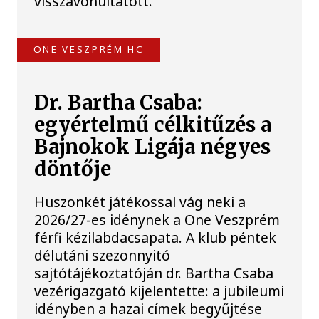
visszavonultatott.
ONE VESZPRÉM HC
Dr. Bartha Csaba:
egyértelmű célkitűzés a
Bajnokok Ligája négyes
döntője
Huszonkét játékossal vág neki a
2026/27-es idénynek a One Veszprém
férfi kézilabdacsapata. A klub péntek
délutáni szezonnyitó
sajtótájékoztatóján dr. Bartha Csaba
vezérigazgató kijelentette: a jubileumi
idényben a hazai címek begyűjtése