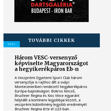
TOVÁBBI CIKKEK
VESC
Három VESC-versenyző
képviselte Magyarországot
a hegyikerékpáros Eb-n
A Veszprémi Egyetemi Sport Club három
versenyzője is rajthoz állt a svájci
Monteceneriben rendezett hegyikerékpáros
Európa-bajnokságon. Bokros Kincső,
Bruchner Regina és Kiss Vince egyaránt
helytállt a kontinens legjobbjai között, a
veszprémi különítmény legjobb eredményét
Bruchner Regina érte el U23-ban.