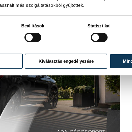
sznált más szolgáltatásokból gyűjtöttek.
Beállítások
Statisztikai
Kiválasztás engedélyezése
Min