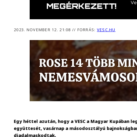
2023. NOVEMBER 12. 21:08
//
FORRÁS:
VESC.HU
Egy héttel azután, hogy a VESC a Magyar Kupában leg
együttesét, vasárnap a másodosztályú bajnokságban
diadalmaskodtak.