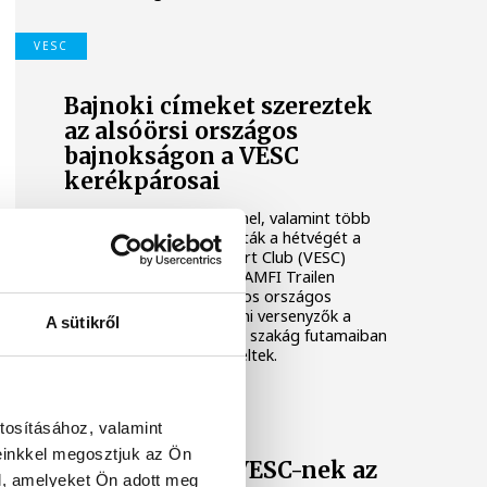
VESC
Bajnoki címeket szereztek
az alsóörsi országos
bajnokságon a VESC
kerékpárosai
Két magyar bajnoki címmel, valamint több
dobogós helyezéssel zárták a hétvégét a
Veszprémi Egyetemi Sport Club (VESC)
kerékpárosai az alsóörsi AMFI Trailen
rendezett hegyikerékpáros országos
bajnokságon. A veszprémi versenyzők a
A sütikről
short track és az olimpiai szakág futamaiban
is eredményesen szerepeltek.
VESC
tosításához, valamint
einkkel megosztjuk az Ön
Három érem a VESC-nek az
l, amelyeket Ön adott meg