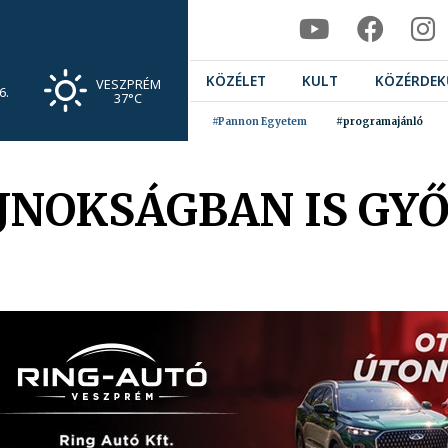
KÖZÉLET
KULT
KÖZÉRDEK
VESZPRÉM
6.
37°C
#Pannon Egyetem
#programajánló
AJNOKSÁGBAN IS GY