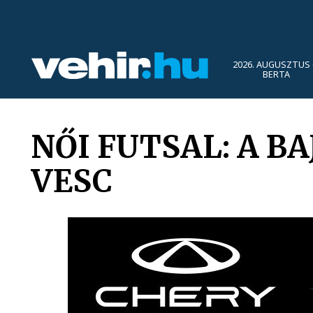
2026. AUGUSZTUS 
BERTA
NŐI FUTSAL: A B
VESC