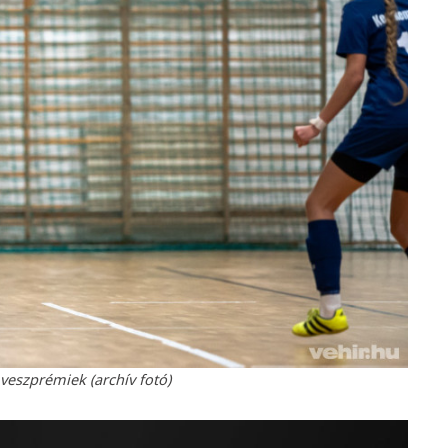
veszprémiek (archív fotó)