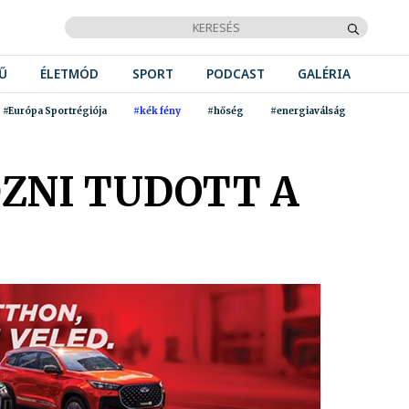
Ű
ÉLETMÓD
SPORT
PODCAST
GALÉRIA
#Európa Sportrégiója
#kék fény
#hőség
#energiaválság
ŐZNI TUDOTT A