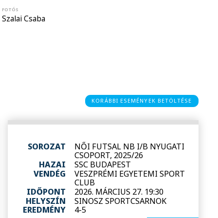
FOTÓS
Szalai Csaba
KORÁBBI ESEMÉNYEK BETÖLTÉSE
SOROZAT
NŐI FUTSAL NB I/B NYUGATI
CSOPORT, 2025/26
HAZAI
SSC BUDAPEST
VENDÉG
VESZPRÉMI EGYETEMI SPORT
CLUB
IDŐPONT
2026. MÁRCIUS 27. 19:30
HELYSZÍN
SINOSZ SPORTCSARNOK
EREDMÉNY
4-5