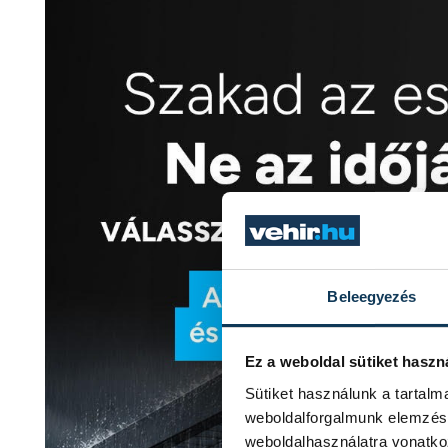
Beleegyezés
Ez a weboldal sütiket haszn
Sütiket használunk a tartal
weboldalforgalmunk elemzésé
weboldalhasználatra vonatko