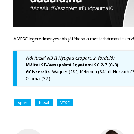
A VESC legeredményesebb játékosa a mesterhármast szerző
Női futsal NB II Nyugati csoport, 2. forduló:
Máltai SE–Veszprémi Egyetemi SC 2-7 (0-3)
Gólszerzők
: Wagner (28.), Kelemen (34.) ill. Horváth (2.,
Csomai (37.)
sport
futsal
VESC