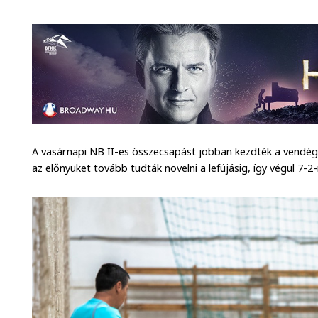
A vasárnapi NB II-es összecsapást jobban kezdték a vendége
az előnyüket tovább tudták növelni a lefújásig, így végül 7-2-