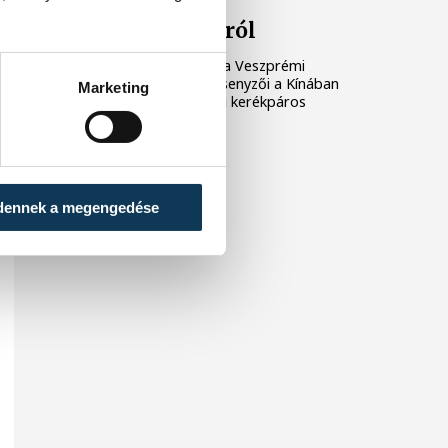
egyetemi
világbajnokságról
Három érmet szereztek a Veszprémi
Egyetemi Sport Club versenyzői a Kínában
Marketing
rendezett FISU egyetemi kerékpáros
világbajnokságon.
dennek a megengedése