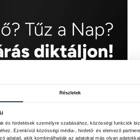
Részletek
ál
mak és hirdetések személyre szabásához, közösségi funkciók biz
hez. Ezenkívül közösségi média-, hirdető- és elemező partner
zó adatait, akik kombinálhatják az adatokat más olyan adatokka