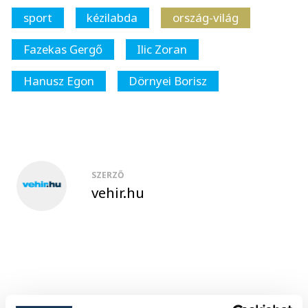
sport
kézilabda
ország-világ
Fazekas Gergő
Ilic Zoran
Hanusz Egon
Dörnyei Borisz
SZERZŐ
vehir.hu