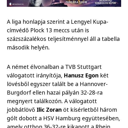
A liga honlapja szerint a Lengyel Kupa-
címvédő Plock 13 meccs után is
százszázalékos teljesítménnyel áll a tabella
második helyén.
A német élvonalban a TVB Stuttgart
válogatott irányítója,
Hanusz Egon
két
lövésből egyszer talált be a Hannover-
Burgdorf ellen hazai pályán 32-28-ra
megnyert találkozón. A válogatott
jobbátlövő
Ilic Zoran
öt kísérletből három
gólt dobott a HSV Hamburg együttesében,
amely otthon 36-32-re kikapott a Rhein