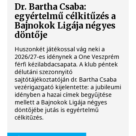
Dr. Bartha Csaba:
egyértelmű célkitűzés a
Bajnokok Ligája négyes
döntője
Huszonkét játékossal vág neki a
2026/27-es idénynek a One Veszprém
férfi kézilabdacsapata. A klub péntek
délutáni szezonnyitó
sajtótájékoztatóján dr. Bartha Csaba
vezérigazgató kijelentette: a jubileumi
idényben a hazai címek begyűjtése
mellett a Bajnokok Ligája négyes
döntőjébe jutás is egyértelmű
célkitűzés.