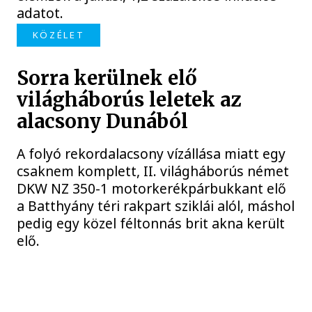
adatot.
KÖZÉLET
Sorra kerülnek elő
világháborús leletek az
alacsony Dunából
A folyó rekordalacsony vízállása miatt egy
csaknem komplett, II. világháborús német
DKW NZ 350-1 motorkerékpárbukkant elő
a Batthyány téri rakpart sziklái alól, máshol
pedig egy közel féltonnás brit akna került
elő.