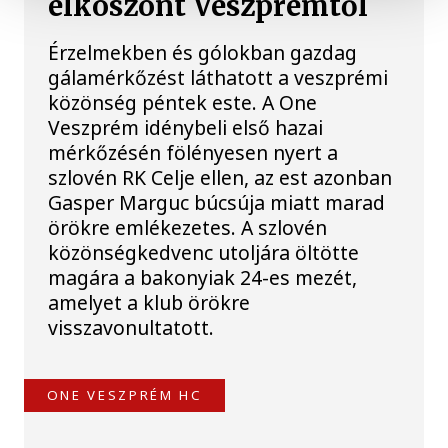
elköszönt Veszprémtől
Érzelmekben és gólokban gazdag
gálamérkőzést láthatott a veszprémi
közönség péntek este. A One
Veszprém idénybeli első hazai
mérkőzésén fölényesen nyert a
szlovén RK Celje ellen, az est azonban
Gasper Marguc búcsúja miatt marad
örökre emlékezetes. A szlovén
közönségkedvenc utoljára öltötte
magára a bakonyiak 24-es mezét,
amelyet a klub örökre
visszavonultatott.
ONE VESZPRÉM HC