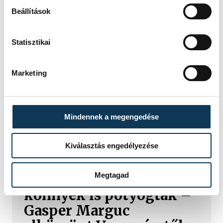
Beállítások
Statisztikai
Marketing
Mindennek a megengedése
TOVÁBBI CIKKEK
ONE VESZPRÉM HC
Kiválasztás engedélyezése
Megtagad
A gólok mellett a
könnyek is potyogtak –
Gasper Marguc