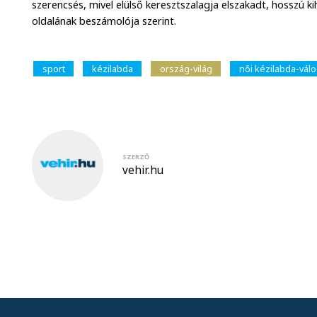
szerencsés, mivel elülső keresztszalagja elszakadt, hosszú k
oldalának beszámolója szerint.
sport
kézilabda
ország-világ
női kézilabda-válo
SZERZŐ
vehir.hu