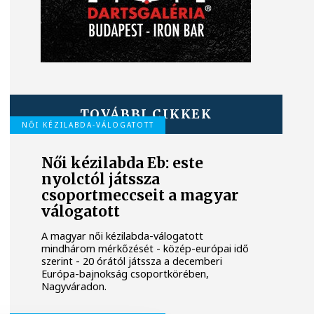
TOVÁBBI CIKKEK
NŐI KÉZILABDA-VÁLOGATOTT
Női kézilabda Eb: este
nyolctól játssza
csoportmeccseit a magyar
válogatott
A magyar női kézilabda-válogatott
mindhárom mérkőzését - közép-európai idő
szerint - 20 órától játssza a decemberi
Európa-bajnokság csoportkörében,
Nagyváradon.