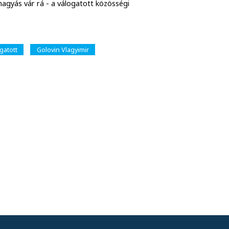
ihagyás vár rá - a válogatott közösségi
gatott
Golovin Vlagyimir