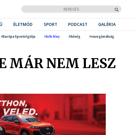
Ű
ÉLETMÓD
SPORT
PODCAST
GALÉRIA
#Európa Sportrégiója
#kék fény
#hőség
#energiaválság
E MÁR NEM LESZ