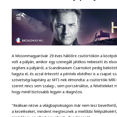
A Mosonmagyaróvár 29 éves hálóőre csütörtökön a középdönt
volt a pályán, amikor egy szenegáli játékos nekiesett és elso
segíteni a pályáról, a Scandinavium Csarnokot pedig bekötö
hagyta el, és azzal érkezett a pénteki ebédhez is a csapat sz
szövetségi kapitány az MTI-nek elmondta: a csütörtöki MRI-v
szerint nincs sem szalag-, sem porcsérülése, a felvételeket
hogy minél biztosabb legyen a diagnózis.
"Reálisan nézve a világbajnokságon már nem lesz bevethető,
a kezeléseket, mindent megtesznek a mielőbbi felépüléséért