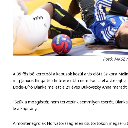
Fotó: MKSZ /
A 35 fős bő keretből a kapusok közül a vb előtt Szikora Meli
míg Janurik Kinga térdműtéte után nem épült fel a vb-rajtra
Böde-Bíró Blanka mellett a 21 éves Bukovszky Anna maradt 
"Szűk a mozgástér, nem tervezünk semmilyen cserét, Blank
le a kapitány.
A montenegróiak Horvátország ellen csütörtökön megsérült 