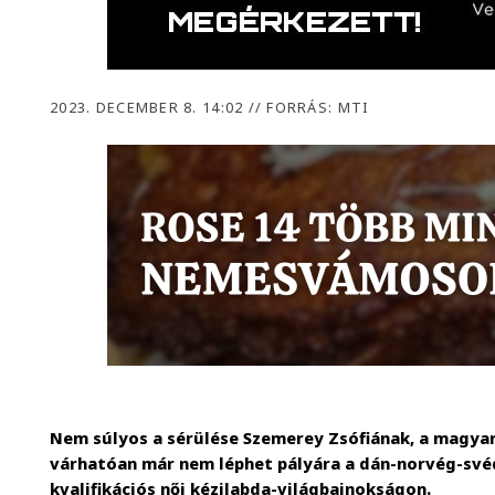
2023. DECEMBER 8. 14:02
//
FORRÁS: MTI
Nem súlyos a sérülése Szemerey Zsófiának, a magya
várhatóan már nem léphet pályára a dán-norvég-své
kvalifikációs női kézilabda-világbajnokságon.