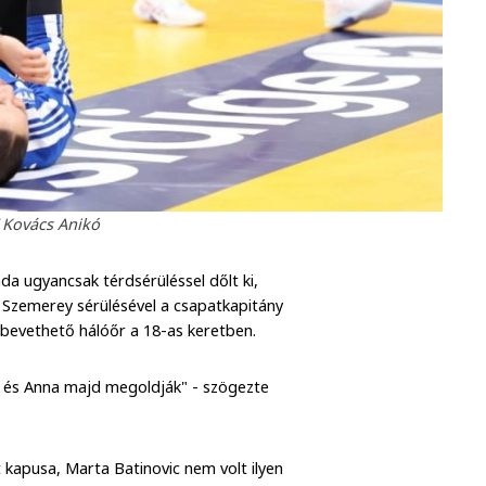
 Kovács Anikó
nda ugyancsak térdsérüléssel dőlt ki,
. Szemerey sérülésével a csapatkapitány
bevethető hálóőr a 18-as keretben.
a és Anna majd megoldják" - szögezte
kapusa, Marta Batinovic nem volt ilyen