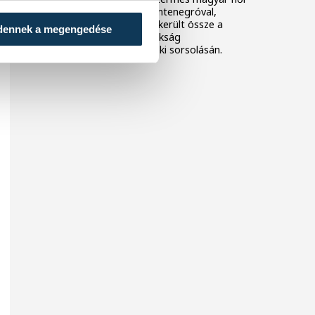
kézilabda-válogatott Montenegróval,
Szlovéniával és Izlanddal került össze a
dennek a megengedése
decemberi Európa-bajnokság
csoportkörének csütörtöki sorsolásán.