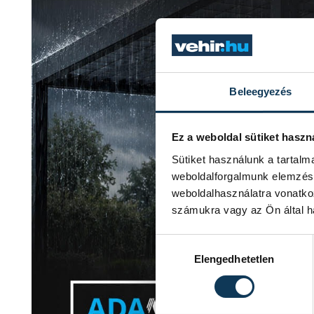
Beleegyezés
Ez a weboldal sütiket haszn
Sütiket használunk a tartal
weboldalforgalmunk elemzésé
weboldalhasználatra vonatko
számukra vagy az Ön által ha
Hozzájárulás kiválasztása
Elengedhetetlen