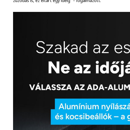
zúzódás is, ez eltart egy ideig" - fogalmazott.