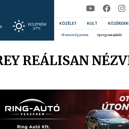
KÖZÉLET
KULT
KÖZÉRDEK
VESZPRÉM
6.
37°C
#Pannon Egyetem
#programajánló
REY REÁLISAN NÉZV