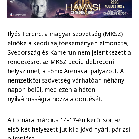
Ilyés Ferenc, a magyar szövetség (MKSZ)
elnöke a keddi sajtóeseményen elmondta,
Svédország és Kamerun nem jelentkezett a
rendezésre, az MKSZ pedig debreceni
helyszínnel, a Főnix Arénával pályázott. A
nemzetközi szövetség várhatóan néhány
napon belül, még ezen a héten
nyilvánosságra hozza a döntését.
A tornára március 14-17-én kerül sor, az
első két helyezett jut ki a jövő nyári, párizsi
olimpiára.