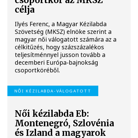
csoportkör az MKSZ
célja
Ilyés Ferenc, a Magyar Kézilabda
Szövetség (MKSZ) elnöke szerint a
magyar női válogatott számára az a
célkitűzés, hogy százszázalékos
teljesítménnyel jusson tovább a
decemberi Európa-bajnokság
csoportköréből.
NŐI KÉZILABDA-VÁLOGATOTT
Női kézilabda Eb:
Montenegró, Szlovénia
és Izland a magyarok