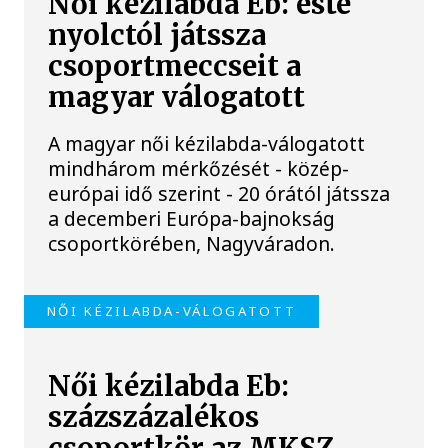
Női kézilabda Eb: este
nyolctól játssza
csoportmeccseit a
magyar válogatott
A magyar női kézilabda-válogatott
mindhárom mérkőzését - közép-
európai idő szerint - 20 órától játssza
a decemberi Európa-bajnokság
csoportkörében, Nagyváradon.
NŐI KÉZILABDA-VÁLOGATOTT
Női kézilabda Eb:
százszázalékos