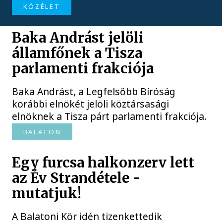
KÖZÉLET
Baka Andrást jelöli
államfőnek a Tisza
parlamenti frakciója
Baka Andrást, a Legfelsőbb Bíróság
korábbi elnökét jelöli köztársasági
elnöknek a Tisza párt parlamenti frakciója.
BALATON
Egy furcsa halkonzerv lett
az Év Strandétele -
mutatjuk!
A Balatoni Kör idén tizenkettedik