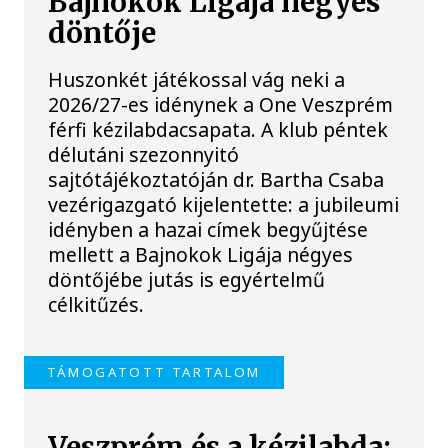
Bajnokok Ligája négyes
döntője
Huszonkét játékossal vág neki a
2026/27-es idénynek a One Veszprém
férfi kézilabdacsapata. A klub péntek
délutáni szezonnyitó
sajtótájékoztatóján dr. Bartha Csaba
vezérigazgató kijelentette: a jubileumi
idényben a hazai címek begyűjtése
mellett a Bajnokok Ligája négyes
döntőjébe jutás is egyértelmű
célkitűzés.
TÁMOGATOTT TARTALOM
Veszprém és a kézilabda: