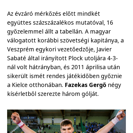
Az évzáró mérkőzés előtt mindkét
együttes százszázalékos mutatóval, 16
győzelemmel állt a tabellán. A magyar
válogatott korábbi szövetségi kapitánya, a
Veszprém egykori vezetőedzője, Javier
Sabaté által irányított Plock utoljára 4-3-
nál volt hátrányban, és 2011 áprilisa után
sikerült ismét rendes játékidőben győznie
a Kielce otthonában.
Fazekas Gergő
négy
kísérletből szerezte három gólját.