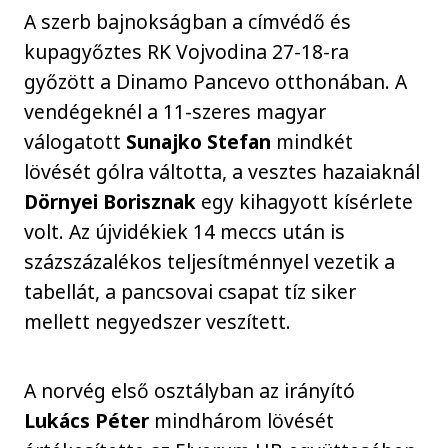
A szerb bajnokságban a címvédő és
kupagyőztes RK Vojvodina 27-18-ra
győzött a Dinamo Pancevo otthonában. A
vendégeknél a 11-szeres magyar
válogatott
Sunajko Stefan
mindkét
lövését gólra váltotta, a vesztes hazaiaknál
Dörnyei Borisznak
egy kihagyott kísérlete
volt. Az újvidékiek 14 meccs után is
százszázalékos teljesítménnyel vezetik a
tabellát, a pancsovai csapat tíz siker
mellett negyedszer veszített.
A norvég első osztályban az irányító
Lukács Péter
mindhárom lövését