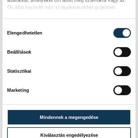
adatokkal, amelyeket Ön adott meg számukra vagy az
Ön által használt más szolgáltatásokból gyűjtöttek.
Dörnyei Borisz
Hozzájárulás kiválasztása
Elengedhetetlen
Beállítások
SZERZŐ
vehir.hu
Statisztikai
Marketing
Mindennek a megengedése
Kiválasztás engedélyezése