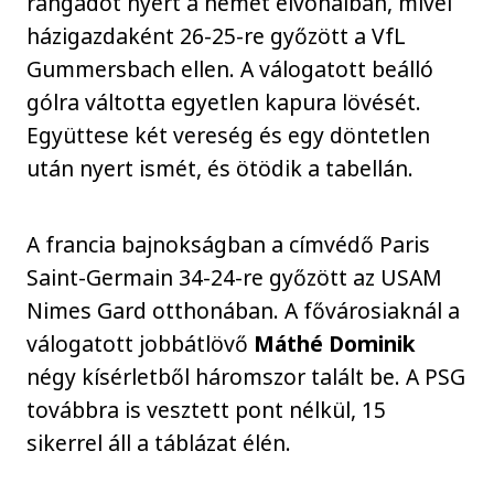
rangadót nyert a német élvonalban, mivel
házigazdaként 26-25-re győzött a VfL
Gummersbach ellen. A válogatott beálló
gólra váltotta egyetlen kapura lövését.
Együttese két vereség és egy döntetlen
után nyert ismét, és ötödik a tabellán.
A francia bajnokságban a címvédő Paris
Saint-Germain 34-24-re győzött az USAM
Nimes Gard otthonában. A fővárosiaknál a
válogatott jobbátlövő
Máthé Dominik
négy kísérletből háromszor talált be. A PSG
továbbra is vesztett pont nélkül, 15
sikerrel áll a táblázat élén.