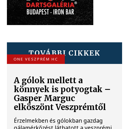
TOVÁBBI CIKKEK
ONE VESZPRÉM HC
A gólok mellett a
könnyek is potyogtak –
Gasper Marguc
elköszönt Veszprémtől
Érzelmekben és gólokban gazdag
gálamérkőzést láthatott a veszprémi