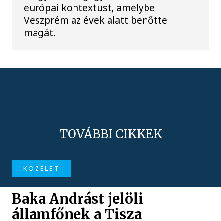
európai kontextust, amelybe
Veszprém az évek alatt benőtte
magát.
TOVÁBBI CIKKEK
KÖZÉLET
Baka Andrást jelöli
államfőnek a Tisza