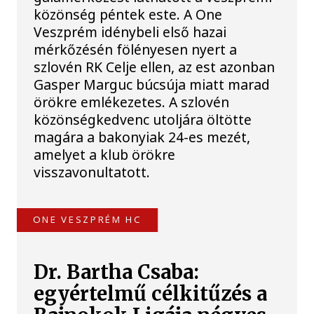
közönség péntek este. A One
Veszprém idénybeli első hazai
mérkőzésén fölényesen nyert a
szlovén RK Celje ellen, az est azonban
Gasper Marguc búcsúja miatt marad
örökre emlékezetes. A szlovén
közönségkedvenc utoljára öltötte
magára a bakonyiak 24-es mezét,
amelyet a klub örökre
visszavonultatott.
ONE VESZPRÉM HC
Dr. Bartha Csaba:
egyértelmű célkitűzés a