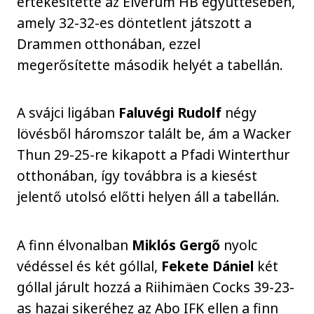
értékesítette az Elverum HB együttesében,
amely 32-32-es döntetlent játszott a
Drammen otthonában, ezzel
megerősítette második helyét a tabellán.
A svájci ligában
Faluvégi Rudolf
négy
lövésből háromszor talált be, ám a Wacker
Thun 29-25-re kikapott a Pfadi Winterthur
otthonában, így továbbra is a kiesést
jelentő utolsó előtti helyen áll a tabellán.
A finn élvonalban
Miklós Gergő
nyolc
védéssel és két góllal,
Fekete Dániel
két
góllal járult hozzá a Riihimäen Cocks 39-23-
as hazai sikeréhez az Abo IFK ellen a finn