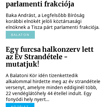
parlamenti frakciója
Baka Andrást, a Legfelsőbb Bíróság
korábbi elnökét jelöli köztársasági
elnöknek a Tisza párt parlamenti frakciója.
BALATON
Egy furcsa halkonzerv lett
az Év Strandétele -
mutatjuk!
A Balatoni Kör idén tizenkettedik
alkalommal hirdette meg az év strandétele
versenyt, amelyre minden eddiginél több,
22 vendéglátóhely 44 étellel indult. Egy
fonyódi hely nyert...
KÖZÉLET