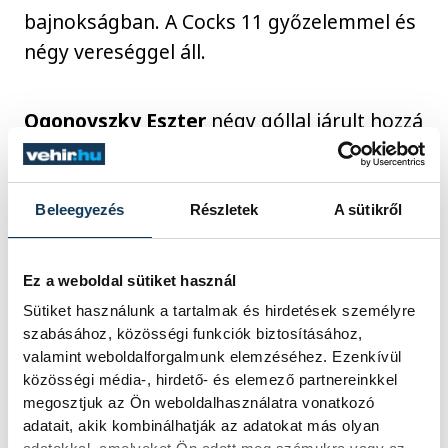
bajnokságban. A Cocks 11 győzelemmel és
négy vereséggel áll.
Ogonovszky Eszter
négy góllal járult hozzá
a DHK Baník Most 37-27-es hazai
győzelméhez a HC Zlín ellen a Cseh Kupa
elődöntőjében.
Beleegyezés
Részletek
A sütikről
Ez a weboldal sütiket használ
sport
kézilabda
ország-világ
Sütiket használunk a tartalmak és hirdetések személyre
szabásához, közösségi funkciók biztosításához,
Fazekas Gergő
Sipos Adrián
valamint weboldalforgalmunk elemzéséhez. Ezenkívül
közösségi média-, hirdető- és elemező partnereinkkel
Máthé Dominik
Lukács Péter
megosztjuk az Ön weboldalhasználatra vonatkozó
adatait, akik kombinálhatják az adatokat más olyan
Faluvégi Rudolf
Miklós Gergő