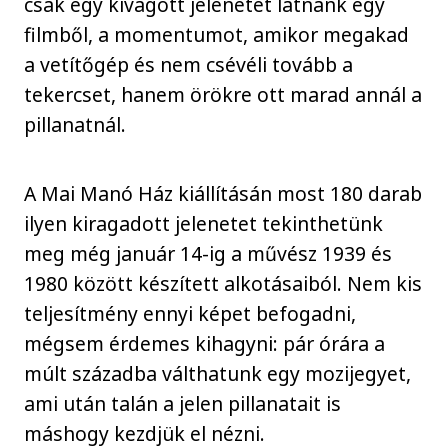
csak egy kivágott jelenetet látnánk egy
filmből, a momentumot, amikor megakad
a vetítőgép és nem csévéli tovább a
tekercset, hanem örökre ott marad annál a
pillanatnál.
A Mai Manó Ház kiállításán most 180 darab
ilyen kiragadott jelenetet tekinthetünk
meg még január 14-ig a művész 1939 és
1980 között készített alkotásaiból. Nem kis
teljesítmény ennyi képet befogadni,
mégsem érdemes kihagyni: pár órára a
múlt századba válthatunk egy mozijegyet,
ami után talán a jelen pillanatait is
máshogy kezdjük el nézni.