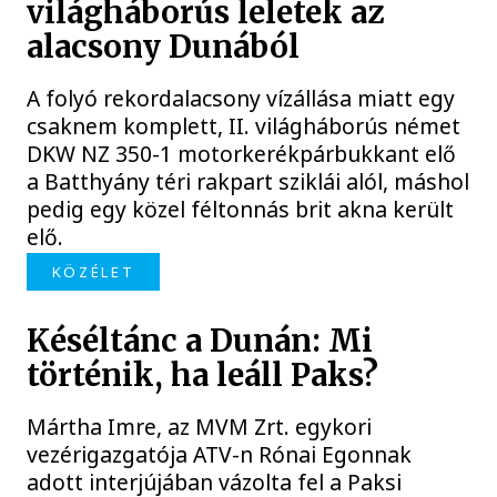
világháborús leletek az
alacsony Dunából
A folyó rekordalacsony vízállása miatt egy
csaknem komplett, II. világháborús német
DKW NZ 350-1 motorkerékpárbukkant elő
a Batthyány téri rakpart sziklái alól, máshol
pedig egy közel féltonnás brit akna került
elő.
KÖZÉLET
Késéltánc a Dunán: Mi
történik, ha leáll Paks?
Mártha Imre, az MVM Zrt. egykori
vezérigazgatója ATV-n Rónai Egonnak
adott interjújában vázolta fel a Paksi