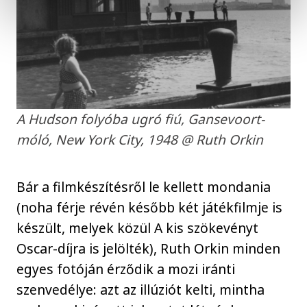
A Hudson folyóba ugró fiú, Gansevoort-
móló, New York City, 1948 @ Ruth Orkin
Bár a filmkészítésről le kellett mondania
(noha férje révén később két játékfilmje is
készült, melyek közül A kis szökevényt
Oscar-díjra is jelölték), Ruth Orkin minden
egyes fotóján érződik a mozi iránti
szenvedélye: azt az illúziót kelti, mintha