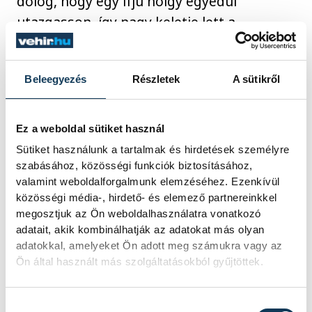
dolog, hogy egy ifjú hölgy egyedül
utazgasson, így nagy keletje lett a
sorozatnak.
Beleegyezés
Részletek
A sütikről
Ruth Orkin egyébként nem volt híve a
beállított, manipulált fotóknak. Leginkább
Ez a weboldal sütiket használ
azokat kedvelte, ahol összesűrűsödik a
Sütiket használunk a tartalmak és hirdetések személyre
pillanat, amikor egyetlen képkockában ott
szabásához, közösségi funkciók biztosításához,
van egy egész történet: például amikor a
valamint weboldalforgalmunk elemzéséhez. Ezenkívül
Hudson folyóba ugró fiút fotózta a
közösségi média-, hirdető- és elemező partnereinkkel
Gansevoort-mólón New Yorkban. Az ember
megosztjuk az Ön weboldalhasználatra vonatkozó
adatait, akik kombinálhatják az adatokat más olyan
agya azonnal elkezd forogni: miért ugrik a
adatokkal, amelyeket Ön adott meg számukra vagy az
fiú? Bánatában vagy kivagyiságból? Mik az
Ön által használt más szolgáltatásokból gyűjtöttek.
előzmények? Mi lesz a folytatás? Sikerül
neki a nagy ugrás? Jó móka lesz vagy
Hozzájárulás kiválasztása