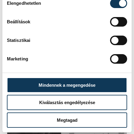
elhibázott döntés, aminek a következtében
Elengedhetetlen
megsérül?
Beállítások
Statisztikai
Marketing
Mindennek a megengedése
Kiválasztás engedélyezése
Megtagad