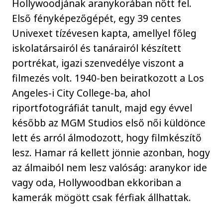
Hollywoodjának aranykorában nőtt fel.
Első fényképezőgépét, egy 39 centes
Univexet tízévesen kapta, amellyel főleg
iskolatársairól és tanárairól készített
portrékat, igazi szenvedélye viszont a
filmezés volt. 1940-ben beiratkozott a Los
Angeles-i City College-ba, ahol
riportfotográfiát tanult, majd egy évvel
később az MGM Studios első női küldönce
lett és arról álmodozott, hogy filmkészítő
lesz. Hamar rá kellett jönnie azonban, hogy
az álmaiból nem lesz valóság: aranykor ide
vagy oda, Hollywoodban ekkoriban a
kamerák mögött csak férfiak állhattak.