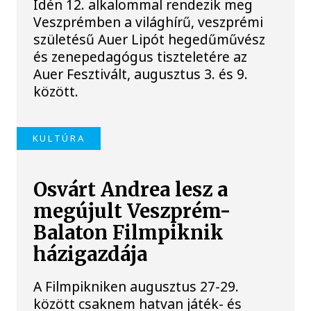
Idén 12. alkalommal rendezik meg
Veszprémben a világhírű, veszprémi
születésű Auer Lipót hegedűművész
és zenepedagógus tiszteletére az
Auer Fesztivált, augusztus 3. és 9.
között.
KULTÚRA
Osvárt Andrea lesz a
megújult Veszprém-
Balaton Filmpiknik
házigazdája
A Filmpikniken augusztus 27-29.
között csaknem hatvan játék- és