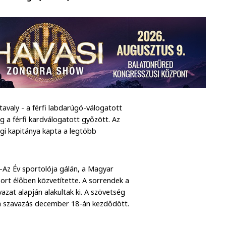
valy - a férfi labdarúgó-válogatott
g a férfi kardválogatott győzött. Az
gi kapitánya kapta a legtöbb
-Az Év sportolója gálán, a Magyar
port élőben közvetítette. A sorrendek a
azat alapján alakultak ki. A szövetség
e, a szavazás december 18-án kezdődött.