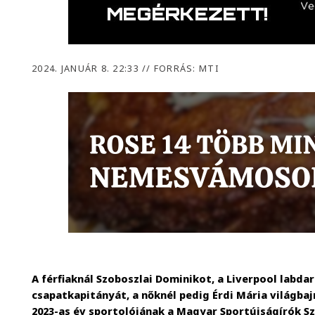
2024. JANUÁR 8. 22:33
//
FORRÁS: MTI
A férfiaknál Szoboszlai Dominikot, a Liverpool labd
csapatkapitányát, a nőknél pedig Érdi Mária világba
2023-as év sportolójának a Magyar Sportújságírók S