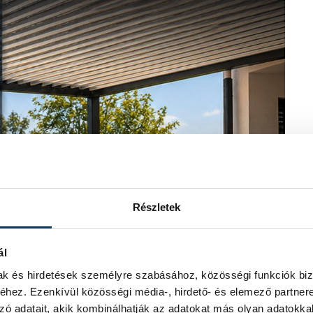
Részletek
ál
mak és hirdetések személyre szabásához, közösségi funkciók biz
hez. Ezenkívül közösségi média-, hirdető- és elemező partner
zó adatait, akik kombinálhatják az adatokat más olyan adatokka