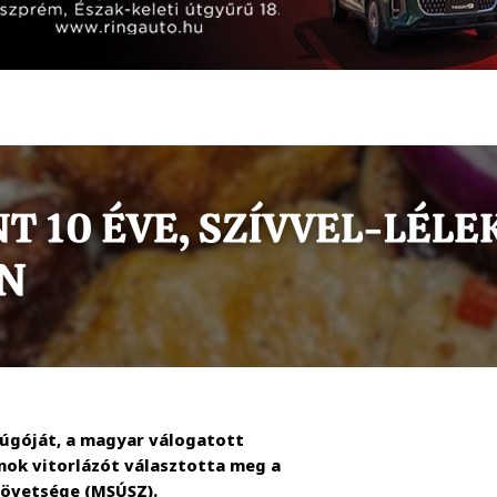
arúgóját, a magyar válogatott
jnok vitorlázót választotta meg a
zövetsége (MSÚSZ).