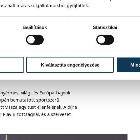
sznált más szolgáltatásokból gyűjtöttek.
Beállítások
Statisztikai
 párbajtőrvívó, a Nemzet Sportolója,
teletbeli elnöke, a Nemzetközi Olimpiai
Kiválasztás engedélyezése
Min
 elnöktől, illetve Gyulay Zsolttól, a
pssal ismerték el a díjazott életútját.
anyérmes, világ- és Európa-bajnok
gkupán bemutatott sportszerű
 vissza egy tust ellenfelének. A díjra
r Play Bizottságnál, és a szervezet