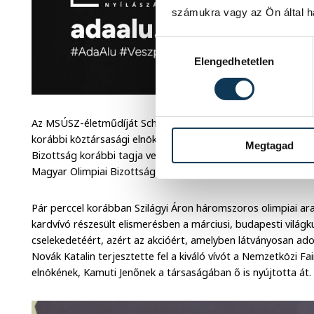
számukra vagy az Ön által ha
Hozzájárulás kiválasztása
Elengedhetetlen
Az MSÚSZ-életműdíját Schmitt Pál kétszeres olimpiai bajnok
korábbi köztársasági elnök, a Magyar Olimpiai Bizottság tisz
Megtagad
Bizottság korábbi tagja vehette át Novák Katalin köztársasági
Magyar Olimpiai Bizottság (MOB) elnökétől. A jelenlévők vasta
Pár perccel korábban Szilágyi Áron háromszoros olimpiai ar
kardvívó részesült elismerésben a márciusi, budapesti vilá
cselekedetéért, azért az akcióért, amelyben látványosan adott
Novák Katalin terjesztette fel a kiváló vívót a Nemzetközi Fai
elnökének, Kamuti Jenőnek a társaságában ő is nyújtotta át.