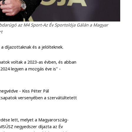
abdarúgó az M4 Sport-Az Év Sportolója Gálán a Magyar
rt
a díjazottaknak és a jelölteknek.
natok voltak a 2023-as évben, és abban
y 2024 legyen a mozgás éve is" -
megvédve - Kiss Péter Pál
 csapatok versenyében a szervátültetett
édése lett, melyet a Magyarország-
 MSÚSZ negyedszer díjazta az Év