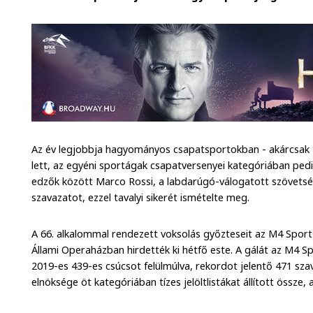
Az év legjobbja hagyományos csapatsportokban - akárcsak ta
lett, az egyéni sportágak csapatversenyei kategóriában pedi
edzők között Marco Rossi, a labdarúgó-válogatott szövetsé
szavazatot, ezzel tavalyi sikerét ismételte meg.
A 66. alkalommal rendezett voksolás győzteseit az M4 Sport
Állami Operaházban hirdették ki hétfő este. A gálát az M4 S
2019-es 439-es csúcsot felülmúlva, rekordot jelentő 471 szav
elnöksége öt kategóriában tízes jelöltlistákat állított össz