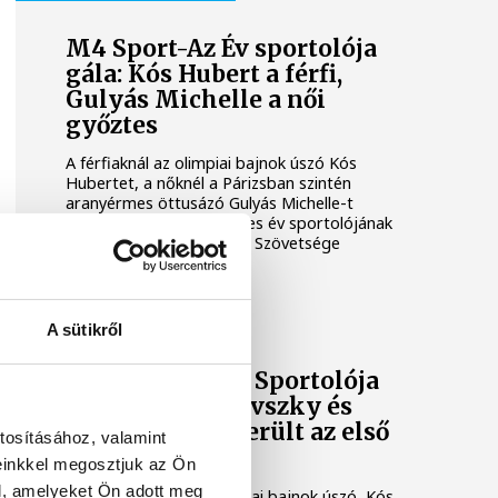
M4 Sport-Az Év sportolója
gála: Kós Hubert a férfi,
Gulyás Michelle a női
győztes
A férfiaknál az olimpiai bajnok úszó Kós
Hubertet, a nőknél a Párizsban szintén
aranyérmes öttusázó Gulyás Michelle-t
választotta meg a 2024-es év sportolójának
a Magyar Sportújságírók Szövetsége
(MSÚSZ).
SPORT
A sütikről
M4 Sport-Az Év Sportolója
Gála 2024: Rasovszky és
Szokolai is bekerült az első
tosításához, valamint
háromba
einkkel megosztjuk az Ön
l, amelyeket Ön adott meg
A férfiaknál három olimpiai bajnok úszó, Kós