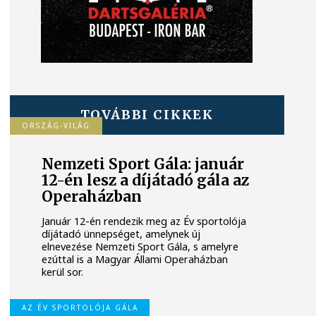
TOVÁBBI CIKKEK
ORSZÁG-VILÁG
Nemzeti Sport Gála: január
12-én lesz a díjátadó gála az
Operaházban
Január 12-én rendezik meg az Év sportolója
díjátadó ünnepséget, amelynek új
elnevezése Nemzeti Sport Gála, s amelyre
ezúttal is a Magyar Állami Operaházban
kerül sor.
AZ ÉV SPORTOLÓJA GÁLA