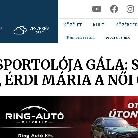
KÖZÉLET
KULT
KÖZÉRDEK
VESZPRÉM
7.
25°C
#Pannon Egyetem
#programajánló
SPORTOLÓJA GÁLA: 
, ÉRDI MÁRIA A NŐI