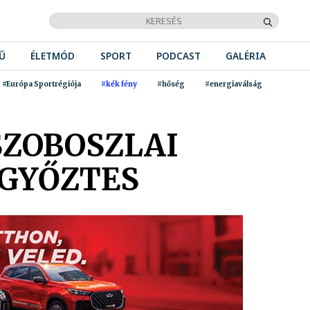
Ű
ÉLETMÓD
SPORT
PODCAST
GALÉRIA
#Európa Sportrégiója
#kék fény
#hőség
#energiaválság
SZOBOSZLAI
 GYŐZTES