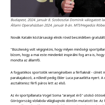
Budapest, 2024. január 8. Szoboszlai Dominik válogatott l
Állami Operaházban 2024. január 8-án. MTI/Hegedüs Róbe
Novák Katalin köztársasági elnök rövid beszédében gratulált 
"Büszkeség volt végignézni, hogy milyen minőségi sportpilla
bízom, hogy a mai este mindenkit inspirálni fog arra is, hog
mondta az államfő.
A fogyatékos sportolók versengésében a férfiaknál - címét 
parakajakozó, a nőknél pedig Ekler Luca paraatléta nyert. A
asztalitenisz férfi páros lett az első.
Az év sportpillanata Vogel Soma "aranyat érő" utolsó ötösv
Görögország vízilabda világbajnoki döntőn mutatott be. Az