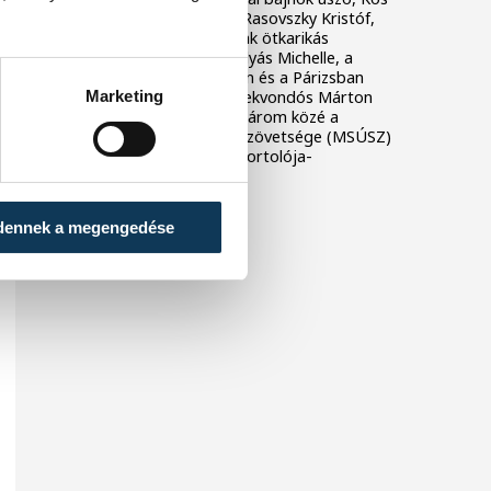
Hubert, Milák Kristóf és Rasovszky Kristóf,
míg a nőknél az ugyancsak ötkarikás
aranyérmes öttusázó Gulyás Michelle, a
kézilabdázó Klujber Katrin és a Párizsban
Marketing
szintén diadalmaskodó tekvondós Márton
Viviana került a legjobb három közé a
Magyar Sportújságírók Szövetsége (MSÚSZ)
67. alkalommal kiírt Év sportolója-
szavazásán.
dennek a megengedése