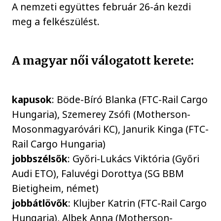
A nemzeti együttes február 26-án kezdi
meg a felkészülést.
A magyar női válogatott kerete:
kapusok
: Böde-Bíró Blanka (FTC-Rail Cargo
Hungaria), Szemerey Zsófi (Motherson-
Mosonmagyaróvári KC), Janurik Kinga (FTC-
Rail Cargo Hungaria)
jobbszélsők
: Győri-Lukács Viktória (Győri
Audi ETO), Faluvégi Dorottya (SG BBM
Bietigheim, német)
jobbátlövők
: Klujber Katrin (FTC-Rail Cargo
Hungaria), Albek Anna (Motherson-