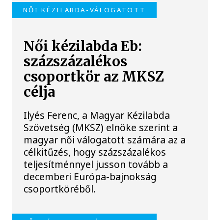
NŐI KÉZILABDA-VÁLOGATOTT
Női kézilabda Eb:
százszázalékos
csoportkör az MKSZ
célja
Ilyés Ferenc, a Magyar Kézilabda
Szövetség (MKSZ) elnöke szerint a
magyar női válogatott számára az a
célkitűzés, hogy százszázalékos
teljesítménnyel jusson tovább a
decemberi Európa-bajnokság
csoportköréből.