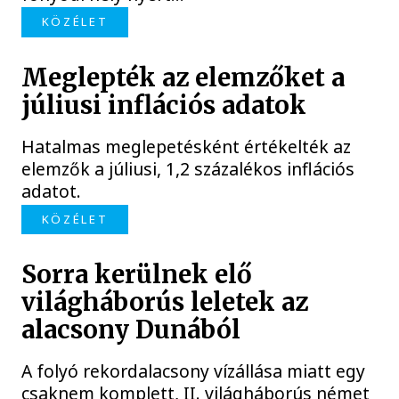
KÖZÉLET
Meglepték az elemzőket a
júliusi inflációs adatok
Hatalmas meglepetésként értékelték az
elemzők a júliusi, 1,2 százalékos inflációs
adatot.
KÖZÉLET
Sorra kerülnek elő
világháborús leletek az
alacsony Dunából
A folyó rekordalacsony vízállása miatt egy
csaknem komplett, II. világháborús német