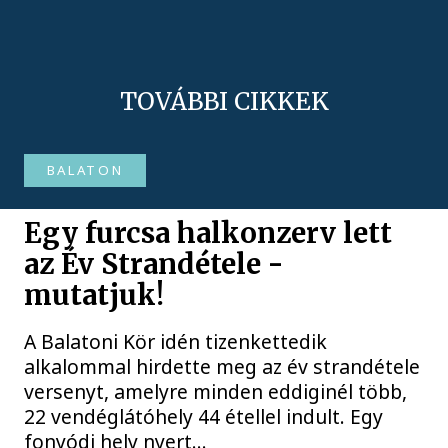
TOVÁBBI CIKKEK
BALATON
Egy furcsa halkonzerv lett
az Év Strandétele -
mutatjuk!
A Balatoni Kör idén tizenkettedik
alkalommal hirdette meg az év strandétele
versenyt, amelyre minden eddiginél több,
22 vendéglátóhely 44 étellel indult. Egy
fonyódi hely nyert...