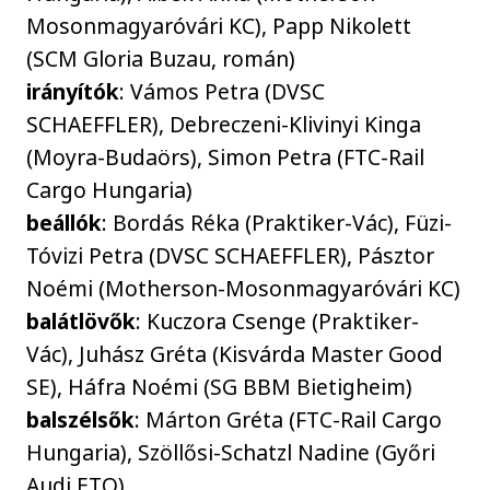
Mosonmagyaróvári KC), Papp Nikolett
(SCM Gloria Buzau, román)
irányítók
: Vámos Petra (DVSC
SCHAEFFLER), Debreczeni-Klivinyi Kinga
(Moyra-Budaörs), Simon Petra (FTC-Rail
Cargo Hungaria)
beállók
: Bordás Réka (Praktiker-Vác), Füzi-
Tóvizi Petra (DVSC SCHAEFFLER), Pásztor
Noémi (Motherson-Mosonmagyaróvári KC)
balátlövők
: Kuczora Csenge (Praktiker-
Vác), Juhász Gréta (Kisvárda Master Good
SE), Háfra Noémi (SG BBM Bietigheim)
balszélsők
: Márton Gréta (FTC-Rail Cargo
Hungaria), Szöllősi-Schatzl Nadine (Győri
Audi ETO)