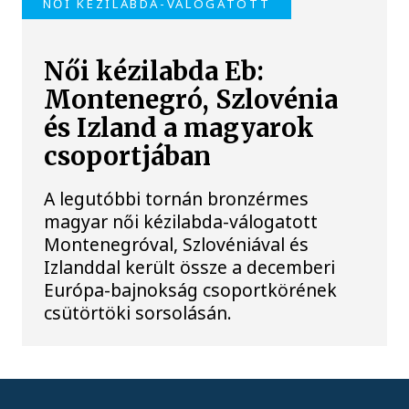
NŐI KÉZILABDA-VÁLOGATOTT
Női kézilabda Eb:
Montenegró, Szlovénia
és Izland a magyarok
csoportjában
A legutóbbi tornán bronzérmes
magyar női kézilabda-válogatott
Montenegróval, Szlovéniával és
Izlanddal került össze a decemberi
Európa-bajnokság csoportkörének
csütörtöki sorsolásán.