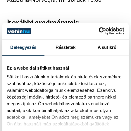
korábbi eredmények:
Magyarország-Norvégia 31-38 (17-19)
Beleegyezés
Részletek
A sütikről
Svájc-Ausztria 33-27 (18-11)
Ausztria-Magyarország 32-34 (15-19)
Ez a weboldal sütiket használ
Norvégia-Svájc 44-29 (23-18)
Sütiket használunk a tartalmak és hirdetések személyre
szabásához, közösségi funkciók biztosításához,
valamint weboldalforgalmunk elemzéséhez. Ezenkívül
Az állás:
1. Norvégia 4 pont, 2.
közösségi média-, hirdető- és elemező partnereinkkel
Magyarország 2 (65-70), 3. Svájc 2 (62-71),
megosztjuk az Ön weboldalhasználatra vonatkozó
4. Ausztria 0
adatait, akik kombinálhatják az adatokat más olyan
adatokkal, amelyeket Ön adott meg számukra vagy az
Ön által használt más szolgáltatásokból gyűjtöttek.
Az Eurokupában azok a csapatok vesznek