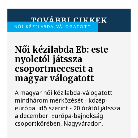
TOVÁBBI CIKKEK
NŐI KÉZILABDA-VÁLOGATOTT
Női kézilabda Eb: este
nyolctól játssza
csoportmeccseit a
magyar válogatott
A magyar női kézilabda-válogatott
mindhárom mérkőzését - közép-
európai idő szerint - 20 órától játssza
a decemberi Európa-bajnokság
csoportkörében, Nagyváradon.