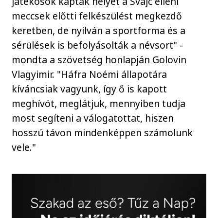
játékosok kaptak helyet a Svájc elleni
meccsek előtti felkészülést megkezdő
keretben, de nyilván a sportforma és a
sérülések is befolyásolták a névsort" -
mondta a szövetség honlapján Golovin
Vlagyimir. "Háfra Noémi állapotára
kíváncsiak vagyunk, így ő is kapott
meghívót, meglátjuk, mennyiben tudja
most segíteni a válogatottat, hiszen
hosszú távon mindenképpen számolunk
vele."