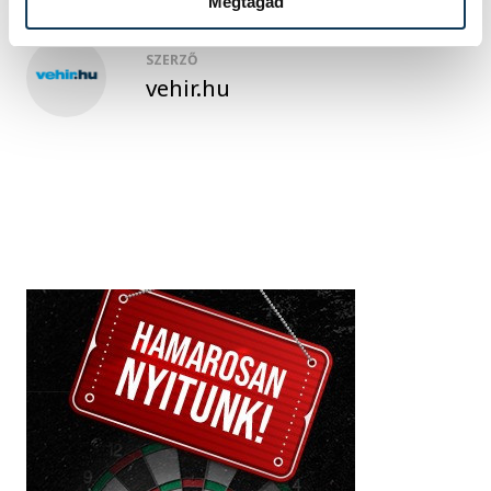
Megtagad
SZERZŐ
vehir.hu