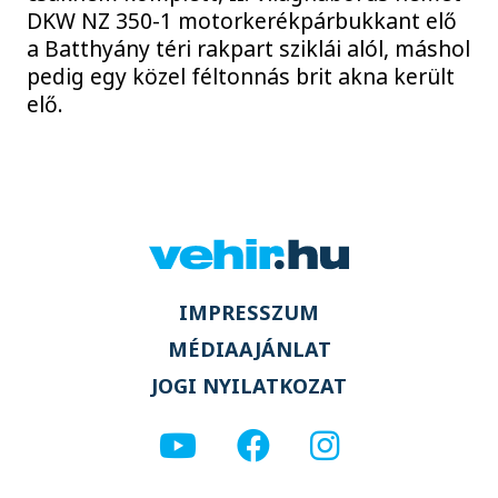
DKW NZ 350-1 motorkerékpárbukkant elő
a Batthyány téri rakpart sziklái alól, máshol
pedig egy közel féltonnás brit akna került
elő.
IMPRESSZUM
MÉDIAAJÁNLAT
JOGI NYILATKOZAT