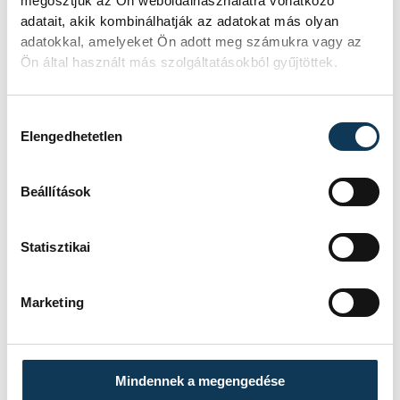
használnak. Tanulnak vagy a munkájukkal
megosztjuk az Ön weboldalhasználatra vonatkozó
adatait, akik kombinálhatják az adatokat más olyan
kapcsolatos feladataikat intézik. Ritkán
adatokkal, amelyeket Ön adott meg számukra vagy az
kérnek segítséget de előfordul, hogy a
Ön által használt más szolgáltatásokból gyűjtöttek.
napi munkájukat vagy iskolai feladataikat
szeretnék kinyomtatni.
Hozzájárulás kiválasztása
Elengedhetetlen
Beállítások
Statisztikai
Marketing
Mindennek a megengedése