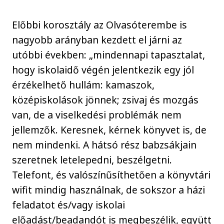
Előbbi korosztály az Olvasóterembe is
nagyobb arányban kezdett el járni az
utóbbi években: „mindennapi tapasztalat,
hogy iskolaidő végén jelentkezik egy jól
érzékelhető hullám: kamaszok,
középiskolások jönnek; zsivaj és mozgás
van, de a viselkedési problémák nem
jellemzők. Keresnek, kérnek könyvet is, de
nem mindenki. A hátsó rész babzsákjain
szeretnek letelepedni, beszélgetni.
Telefont, és valószínűsíthetően a könyvtári
wifit mindig használnak, de sokszor a házi
feladatot és/vagy iskolai
előadást/beadandót is megbeszélik, együtt