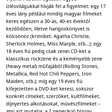
ízlésvilágukkal hívják fel a figyelmet: egy 17
éves lány például mindig magyar filmeket
keres egészen a 30-as, 40-es évektől
kezdődően, illetve hangoskönyvet is
kölcsönöz (krimiket: Agatha Christie,
Sherlock Holmes, Miss Marple, stb…); egy
18 éves fiú pedig csak zenei CD-ket a
klasszikus rockzene és a keményebb zene
(heavy metal) műfajából (Rolling Stones,
Metallica, Red Hot Chili Peppers, Iron
Maiden, stb.); míg egy 19 éves fiú
kifejezetten a DVD-ket keresi, sokszor
konkrét címeket, szerzőket, kultfilmeket,
díjnyertes alkotásokat, művészfilmeket –
ami azt mutatja, a Z generáció bizony