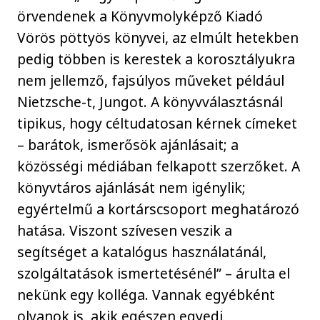
örvendenek a Könyvmolyképző Kiadó
Vörös pöttyös könyvei, az elmúlt hetekben
pedig többen is kerestek a korosztályukra
nem jellemző, fajsúlyos műveket például
Nietzsche-t, Jungot. A könyvválasztásnál
tipikus, hogy céltudatosan kérnek címeket
– barátok, ismerősök ajánlásait; a
közösségi médiában felkapott szerzőket. A
könyvtáros ajánlását nem igénylik;
egyértelmű a kortárscsoport meghatározó
hatása. Viszont szívesen veszik a
segítséget a katalógus használatánál,
szolgáltatások ismertetésénél” – árulta el
nekünk egy kolléga. Vannak egyébként
olyanok is, akik egészen egyedi