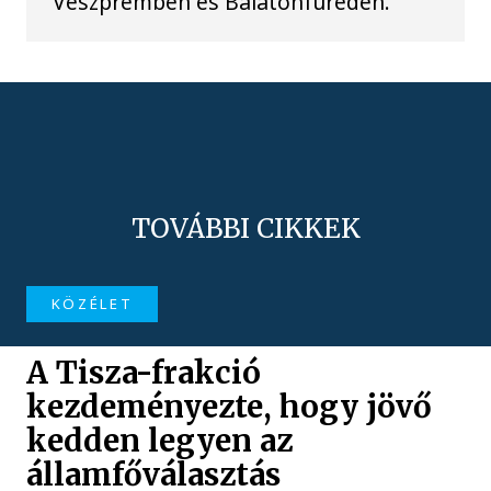
Veszprémben és Balatonfüreden.
TOVÁBBI CIKKEK
KÖZÉLET
A Tisza-frakció
kezdeményezte, hogy jövő
kedden legyen az
államfőválasztás