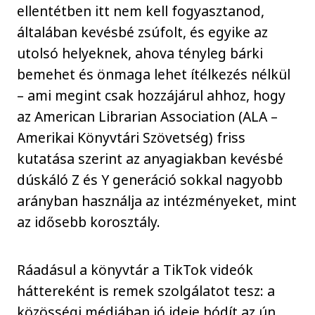
ellentétben itt nem kell fogyasztanod,
általában kevésbé zsúfolt, és egyike az
utolsó helyeknek, ahova tényleg bárki
bemehet és önmaga lehet ítélkezés nélkül
– ami megint csak hozzájárul ahhoz, hogy
az American Librarian Association (ALA –
Amerikai Könyvtári Szövetség) friss
kutatása szerint az anyagiakban kevésbé
dúskáló Z és Y generáció sokkal nagyobb
arányban használja az intézményeket, mint
az idősebb korosztály.
Ráadásul a könyvtár a TikTok videók
háttereként is remek szolgálatot tesz: a
közösségi médiában jó ideje hódít az ún.