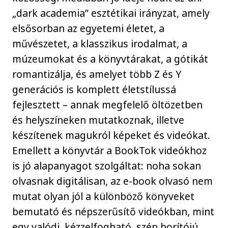
„dark academia” esztétikai irányzat, amely
elsősorban az egyetemi életet, a
művészetet, a klasszikus irodalmat, a
múzeumokat és a könyvtárakat, a gótikát
romantizálja, és amelyet több Z és Y
generációs is komplett életstílussá
fejlesztett – annak megfelelő öltözetben
és helyszíneken mutatkoznak, illetve
készítenek magukról képeket és videókat.
Emellett a könyvtár a BookTok videókhoz
is jó alapanyagot szolgáltat: noha sokan
olvasnak digitálisan, az e-book olvasó nem
mutat olyan jól a különböző könyveket
bemutató és népszerűsítő videókban, mint
egy valódi, kézzelfogható, szép borítójú