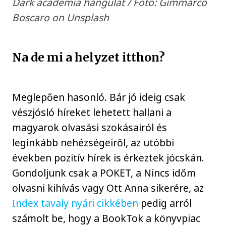
Dark academia hangulat / Fotó: Gimmarco
Boscaro on Unsplash
Na de mi a helyzet itthon?
Meglepően hasonló. Bár jó ideig csak
vészjósló híreket lehetett hallani a
magyarok olvasási szokásairól és
leginkább nehézségeiről, az utóbbi
években pozitív hírek is érkeztek jócskán.
Gondoljunk csak a POKET, a Nincs időm
olvasni kihívás vagy Ott Anna sikerére, az
Index tavaly nyári cikkében
pedig arról
számolt be, hogy a BookTok a könyvpiac