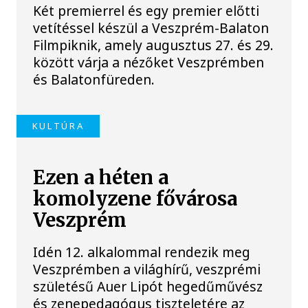
Két premierrel és egy premier előtti
vetítéssel készül a Veszprém-Balaton
Filmpiknik, amely augusztus 27. és 29.
között várja a nézőket Veszprémben
és Balatonfüreden.
KULTÚRA
Ezen a héten a
komolyzene fővárosa
Veszprém
Idén 12. alkalommal rendezik meg
Veszprémben a világhírű, veszprémi
születésű Auer Lipót hegedűművész
és zenepedagógus tiszteletére az