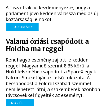
A Tisza-frakció kezdeményezte, hogy a
parlament jövő kedden válassza meg az új
köztársasági elnököt.
TUDOMÁNY
Valami óriási csapódott a
Holdba ma reggel
Rendhagyó esemény zajlott le kedden
reggel. Magyar idő szerint 8:35 körül a
Hold felszínébe csapódott a SpaceX egyik
Falcon–9 rakétájának felső fokozata. A
becsapódást a Földről szabad szemmel
nem lehetett látni, a szakemberek azonban
távcsövekkel figyelték az eseményt.
KÖZÉLET