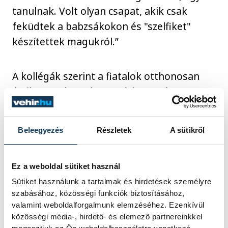
tanulnak. Volt olyan csapat, akik csak
feküdtek a babzsákokon és "szelfiket"
készítettek magukról.”
A kollégák szerint a fiatalok otthonosan
érzik magukat a könyvtárban; szívesen
vonulnak el a nyelvi részleg nagy
asztalaihoz, valamint a képregényeknél is
Beleegyezés
Részletek
A sütikről
sokan olvasnak, beszélgetnek, sőt, olyan is
előfordult, hogy egy lány egy méretes
hímzőrámán érkezett és azon dolgozott,
Ez a weboldal sütiket használ
egy másik csapat pedig horgolt. A 18-29
Sütiket használunk a tartalmak és hirdetések személyre
szabásához, közösségi funkciók biztosításához,
évesek általában egyedül jönnek, sokszor
valamint weboldalforgalmunk elemzéséhez. Ezenkívül
egész napra és mindig saját laptopot
közösségi média-, hirdető- és elemező partnereinkkel