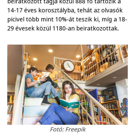
beiratkozott tagja közül 888 fő tartozik a
14-17 éves korosztályba, tehát az olvasók
picivel több mint 10%-át teszik ki, míg a 18-
29 évesek közül 1180-an beiratkozottak.
Fotó: Freepik