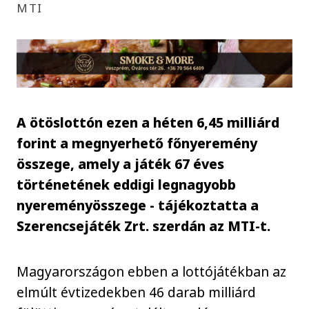
MTI
A ötöslottón ezen a héten 6,45 milliárd
forint a megnyerhető főnyeremény
összege, amely a játék 67 éves
történetének eddigi legnagyobb
nyereményösszege - tájékoztatta a
Szerencsejáték Zrt. szerdán az MTI-t.
Magyarországon ebben a lottójátékban az
elmúlt évtizedekben 46 darab milliárd