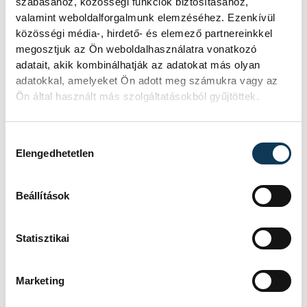
szabásához, közösségi funkciók biztosításához,
A különjáték iránt hatalmas volt az
valamint weboldalforgalmunk elemzéséhez. Ezenkívül
érdeklődés, hiszen ekkora összeg
közösségi média-, hirdető- és elemező partnereinkkel
még soha nem szerepelt az Ötöslottó
megosztjuk az Ön weboldalhasználatra vonatkozó
történetében.
adatait, akik kombinálhatják az adatokat más olyan
adatokkal, amelyeket Ön adott meg számukra vagy az
Ön által használt más szolgáltatásokból gyűjtöttek.
Hozzájárulás kiválasztása
Elengedhetetlen
Elvitték minden idők
eddigi legnagyobb
Beállítások
Ötöslottó jackpotját
Magyarország legismertebb
Statisztikai
lottójátéka a szombati sorsolást
követően egy játékost milliárdossá
Marketing
tett. Huszonkilenc hét halmozódást
követően a telitalálatos szelvény