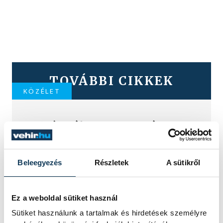
TOVÁBBI CIKKEK
KÖZÉLET
Kihúzták a 7 milliárdos
Szuperlottó
nyerőszámait
Beleegyezés
Részletek
A sütikről
Kisorsolták az év első napján a
szilveszteri Szuperlottó nyerőszámait,
Ez a weboldal sütiket használ
amelynek fődíja minden korábbinál
Sütiket használunk a tartalmak és hirdetések személyre
magasabb, nettó 7 milliárd forint volt.