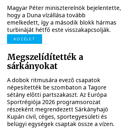
Magyar Péter miniszterelnök bejelentette,
hogy a Duna vízállása tovább
emelkedett, így a második blokk hármas
turbináját hétfő este visszakapcsolják.
KÖZÉLET
Megszelídítették a
sárkányokat
A dobok ritmusára evező csapatok
népesítették be szombaton a Tagore
sétány előtti partszakaszt. Az Európa
Sportrégiója 2026 programsorozat
részeként megrendezett Sárkányhajó
Kupán civil, céges, sportegyesületi és
belügyi egységek csaptak össze a vízen.