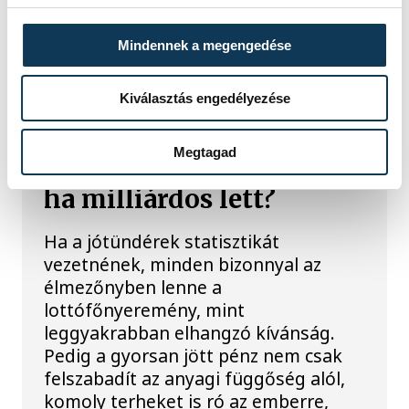
tulajdonosa 6,5 milliárd forintnak
örülhet - közölte a Szerencsejáték Zrt.
Mindennek a megengedése
Kiválasztás engedélyezése
Megtagad
Hogyan lehet elviselni,
ha milliárdos lett?
Ha a jótündérek statisztikát
vezetnének, minden bizonnyal az
élmezőnyben lenne a
lottófőnyeremény, mint
leggyakrabban elhangzó kívánság.
Pedig a gyorsan jött pénz nem csak
felszabadít az anyagi függőség alól,
komoly terheket is ró az emberre,