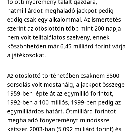
fölötti nyeremény talált gazdára,
hatmilliárdot meghaladó jackpot pedig
eddig csak egy alkalommal. Az ismertetés
szerint az ötöslottón több mint 200 napja
nem volt telitalálatos szelvény, ennek
köszönhetően már 6,45 milliárd forint várja
a játékosokat.
Az ötöslottó történetében csaknem 3500
sorsolás volt mostanáig, a jackpot összege
1959-ben lépte át az egymillió forintot,
1992-ben a 100 milliós, 1999-ben pedig az
egymilliárdos határt. Ötmilliárd forintot
meghaladó főnyereményt mindössze
kétszer, 2003-ban (5,092 milliárd forint) és