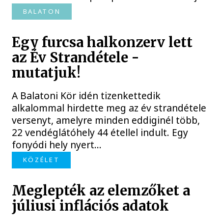
BALATON
Egy furcsa halkonzerv lett
az Év Strandétele -
mutatjuk!
A Balatoni Kör idén tizenkettedik
alkalommal hirdette meg az év strandétele
versenyt, amelyre minden eddiginél több,
22 vendéglátóhely 44 étellel indult. Egy
fonyódi hely nyert...
KÖZÉLET
Meglepték az elemzőket a
júliusi inflációs adatok