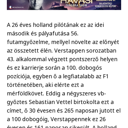
A 26 éves holland pilótának ez az idei
második és pályafutása 56.
futamgyőzelme, mellyel növelte az előnyét
az összetett élén. Verstappen sorozatban
43. alkalommal végzett pontszerző helyen
és ez karrierje során a 100. dobogós
pozíciója, egyben ő a legfiatalabb az F1
történetében, aki elérte ezt a
mérföldkövet. Eddig a négyszeres vb-
győztes Sebastian Vettel birtokolta ezt a
címet, ő 30 évesen és 265 naposan jutott el
a 100 dobogóig, Verstappennek ez 26
évesen és 161 naposan sikerült. A holland