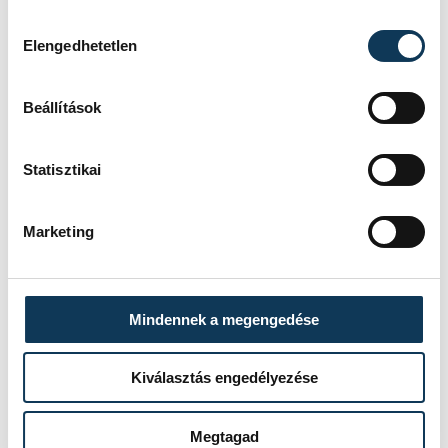
folytatódik Melbourne-ben.
Hozzájárulás kiválasztása
Elengedhetetlen
sport
autósport
Forma-1
Beállítások
Statisztikai
Marketing
SZERZŐ
vehir.hu
Mindennek a megengedése
Kiválasztás engedélyezése
Megtagad