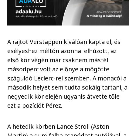
A rajtot Verstappen kiválóan kapta el, és
esélyeshez méltón azonnal elhúzott, az
első kör végén már csaknem másfél
másodperc volt az előnye a mögötte
száguldó Leclerc-rel szemben. A monacói a
második helyet sem tudta sokáig tartani, a
negyedik kör elején ugyanis átvette tőle
ezt a pozíciót Pérez.
A hetedik körben Lance Stroll (Aston
Martin) a gumifalba csapódott autójával, a