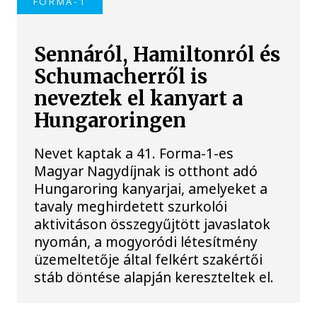
FORMA-1
Sennáról, Hamiltonról és
Schumacherről is
neveztek el kanyart a
Hungaroringen
Nevet kaptak a 41. Forma-1-es
Magyar Nagydíjnak is otthont adó
Hungaroring kanyarjai, amelyeket a
tavaly meghirdetett szurkolói
aktivitáson összegyűjtött javaslatok
nyomán, a mogyoródi létesítmény
üzemeltetője által felkért szakértői
stáb döntése alapján kereszteltek el.