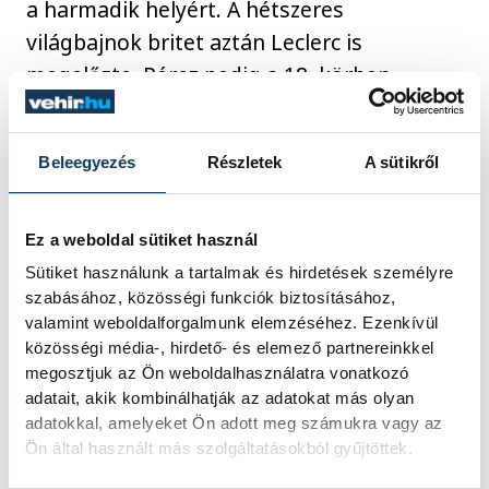
a harmadik helyért. A hétszeres
világbajnok britet aztán Leclerc is
megelőzte, Pérez pedig a 18. körben
visszavette a második pozíciót Norristól,
akit hiába üldözött és ért is utol féltávnál
Beleegyezés
Részletek
A sütikről
Leclerc, lehagynia csak a 27. körben
sikerült.
Ez a weboldal sütiket használ
Sütiket használunk a tartalmak és hirdetések személyre
A folytatásban a Verstappen által vezetett
szabásához, közösségi funkciók biztosításához,
kettős Red Bull-sikert senki nem tudta
valamint weboldalforgalmunk elemzéséhez. Ezenkívül
veszélyeztetni, a vakbélműtéten átesett
közösségi média-, hirdető- és elemező partnereinkkel
megosztjuk az Ön weboldalhasználatra vonatkozó
Carlos Saintz Jr.-t helyettesítő brit újonc, a
adatait, akik kombinálhatják az adatokat más olyan
18 éves Oliver Bearman pedig a 11. helyről
adatokkal, amelyeket Ön adott meg számukra vagy az
rajtolva hetedikként ért célba a Ferrarival.
Ön által használt más szolgáltatásokból gyűjtöttek.
A vb két hét múlva, az Ausztrál Nagydíjjal