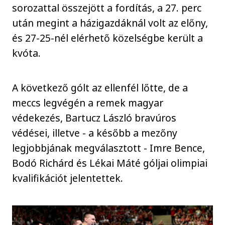
sorozattal összejött a fordítás, a 27. perc
után megint a házigazdáknál volt az előny,
és 27-25-nél elérhető közelségbe került a
kvóta.
A következő gólt az ellenfél lőtte, de a
meccs legvégén a remek magyar
védekezés, Bartucz László bravúros
védései, illetve - a később a mezőny
legjobbjának megválasztott - Imre Bence,
Bodó Richárd és Lékai Máté góljai olimpiai
kvalifikációt jelentettek.