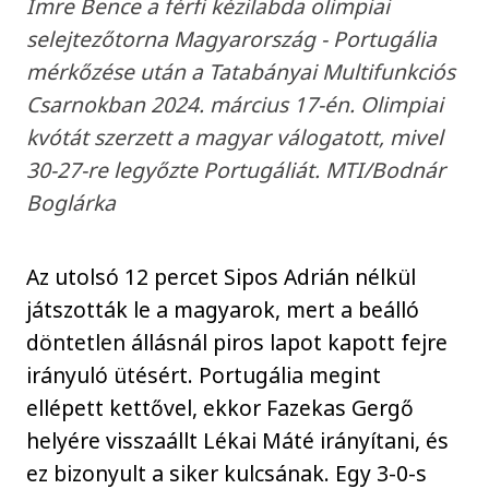
Imre Bence a férfi kézilabda olimpiai
selejtezőtorna Magyarország - Portugália
mérkőzése után a Tatabányai Multifunkciós
Csarnokban 2024. március 17-én. Olimpiai
kvótát szerzett a magyar válogatott, mivel
30-27-re legyőzte Portugáliát. MTI/Bodnár
Boglárka
Az utolsó 12 percet Sipos Adrián nélkül
játszották le a magyarok, mert a beálló
döntetlen állásnál piros lapot kapott fejre
irányuló ütésért. Portugália megint
ellépett kettővel, ekkor Fazekas Gergő
helyére visszaállt Lékai Máté irányítani, és
ez bizonyult a siker kulcsának. Egy 3-0-s