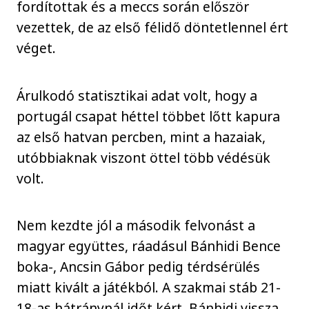
fordítottak és a meccs során először
vezettek, de az első félidő döntetlennel ért
véget.
Árulkodó statisztikai adat volt, hogy a
portugál csapat héttel többet lőtt kapura
az első hatvan percben, mint a hazaiak,
utóbbiaknak viszont öttel több védésük
volt.
Nem kezdte jól a második felvonást a
magyar együttes, ráadásul Bánhidi Bence
boka-, Ancsin Gábor pedig térdsérülés
miatt kivált a játékból. A szakmai stáb 21-
18-as hátránynál időt kért, Bánhidi vissza