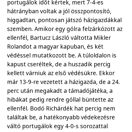
portugálok időt kértek, mert 7-4-es
hátrányban voltak a jól összpontosító,
higgadtan, pontosan játszó házigazdákkal
szemben. Amikor egy gólra felzárkózott az
ellenfél, Bartucz László váltotta Mikler
Rolandot a magyar kapuban, és két
védéssel mutatkozott be. A túloldalon is
kapust cseréltek, de a huszadik percig
kellett várniuk az első védésükre. Ekkor
már 13-9-re vezetett a házigazda, de a 24.
perc után megakadt a támadójátéka, a
hibákat pedig rendre góllal büntette az
ellenfél. Bodó Richárdék hat percig nem
találtak be, a hatékonyabb védekezésre
váltó portugálok egy 4-0-s sorozattal