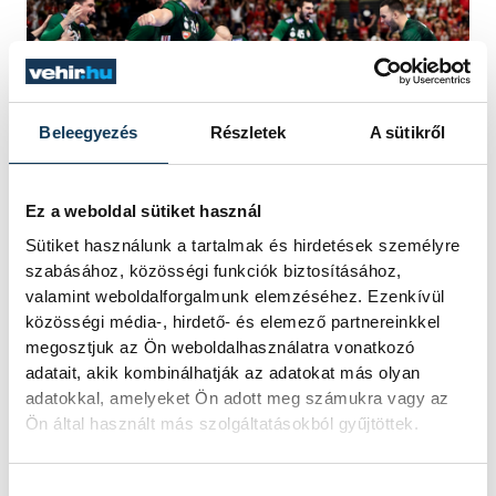
Beleegyezés
Részletek
A sütikről
Ez a weboldal sütiket használ
Sütiket használunk a tartalmak és hirdetések személyre
A magyar csapat ünnepel, miután
szabásához, közösségi funkciók biztosításához,
megnyerte a férfi kézilabda olimpiai
valamint weboldalforgalmunk elemzéséhez. Ezenkívül
selejtezőtorna Magyarország - Portugália
közösségi média-, hirdető- és elemező partnereinkkel
megosztjuk az Ön weboldalhasználatra vonatkozó
mérkőzését a Tatabányai Multifunkciós
adatait, akik kombinálhatják az adatokat más olyan
Csarnokban 2024. március 17-én.Olimpiai
adatokkal, amelyeket Ön adott meg számukra vagy az
kvótát szerzett a magyar válogatott, mivel
Ön által használt más szolgáltatásokból gyűjtöttek.
30-27-re legyőzte Portugáliát. MTI/Bodnár
Boglárka
Hozzájárulás kiválasztása