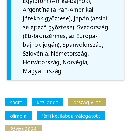
Egyiptom (Afrika-bajnok),
Argentína (a Pán-Amerikai
Játékok győztese), Japán (ázsiai
selejtező győztese), Svédország
(Eb-bronzérmes, az Európa-
bajnok jogán), Spanyolország,
Szlovénia, Németország,
Horvátország, Norvégia,
Magyarország
sport
kézilabda
ország-világ
olimpia
férfi kézilabda-válogatott
Párizs 2024