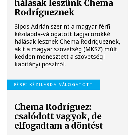
hálásak leszünk Chema
Rodrígueznek
Sipos Adrián szerint a magyar férfi
kézilabda-válogatott tagjai örökké
hálásak lesznek Chema Rodrígueznek,
akit a magyar szövetség (MKSZ) múlt
kedden menesztett a szövetségi
kapitányi posztról.
FÉRFI KÉZILABDA-VÁLOGATOTT
Chema Rodríguez:
csalódott vagyok, de
elfogadtam a döntést