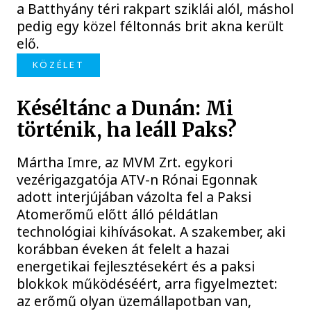
a Batthyány téri rakpart sziklái alól, máshol
pedig egy közel féltonnás brit akna került
elő.
KÖZÉLET
Késéltánc a Dunán: Mi
történik, ha leáll Paks?
Mártha Imre, az MVM Zrt. egykori
vezérigazgatója ATV-n Rónai Egonnak
adott interjújában vázolta fel a Paksi
Atomerőmű előtt álló példátlan
technológiai kihívásokat. A szakember, aki
korábban éveken át felelt a hazai
energetikai fejlesztésekért és a paksi
blokkok működéséért, arra figyelmeztet:
az erőmű olyan üzemállapotban van,