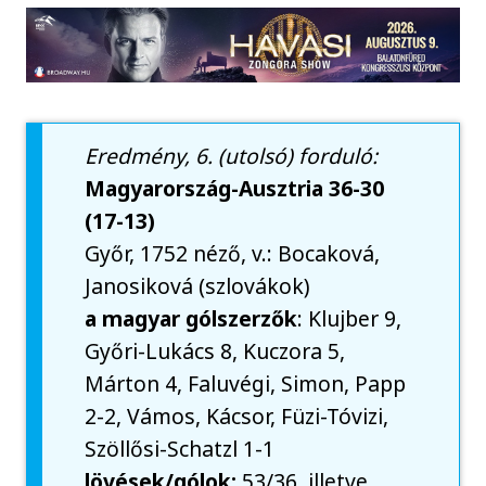
Eredmény, 6. (utolsó) forduló:
Magyarország-Ausztria 36-30
(17-13)
Győr, 1752 néző, v.: Bocaková,
Janosiková (szlovákok)
a magyar gólszerzők
: Klujber 9,
Győri-Lukács 8, Kuczora 5,
Márton 4, Faluvégi, Simon, Papp
2-2, Vámos, Kácsor, Füzi-Tóvizi,
Szöllősi-Schatzl 1-1
lövések/gólok:
53/36, illetve