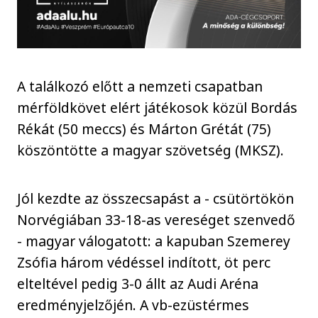
A találkozó előtt a nemzeti csapatban
mérföldkövet elért játékosok közül Bordás
Rékát (50 meccs) és Márton Grétát (75)
köszöntötte a magyar szövetség (MKSZ).
Jól kezdte az összecsapást a - csütörtökön
Norvégiában 33-18-as vereséget szenvedő
- magyar válogatott: a kapuban Szemerey
Zsófia három védéssel indított, öt perc
elteltével pedig 3-0 állt az Audi Aréna
eredményjelzőjén. A vb-ezüstérmes