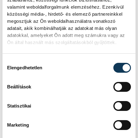
valamint weboldalforgalmunk elemzéséhez. Ezenkívül
selejtezősorozatában.
közösségi média-, hirdető- és elemező partnereinkkel
megosztjuk az Ön weboldalhasználatra vonatkozó
adatait, akik kombinálhatják az adatokat más olyan
A magyar válogatott jövő csütörtökön
adatokkal, amelyeket Ön adott meg számukra vagy az
Kamerunnal, pénteken Svédországgal,
Ön által használt más szolgáltatásokból gyűjtöttek.
vasárnap Japánnal mérkőzik meg az
ötkarikás indulási jogért Debrecenben. A
Hozzájárulás kiválasztása
torna első két helyezettje szerez kvótát.
Elengedhetetlen
Golovin Vlagyimir
az MTI-nek elmondta,
Beállítások
bár hullámzó volt együttese játéka, történt
előrelépés a norvégiai találkozóhoz képest:
Statisztikai
sokkal agresszívebb, hatékonyabb volt a
védekezés, ezért jöttek a védések is, abból
Marketing
pedig könnyű gólok születtek.