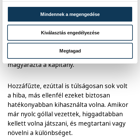
Mindennek a megengedése
"Voltak olyan percek, amikor ha nem is
felelőtlenül, de ellőttük a labdát, a
Kiválasztás engedélyezése
visszafutásnál már nem koncentráltunk
arra, mi a feladatunk. Az biztos, hogy a
Megtagad
jövő hétvégén ez így nem lesz jó" -
magyarázta a kapitány.
Hozzáfűzte, ezúttal is túlságosan sok volt
a hiba, más ellenfél ezeket biztosan
hatékonyabban kihasználta volna. Amikor
már nyolc góllal vezettek, higgadtabban
kellett volna játszani, és megtartani vagy
növelni a különbséget.