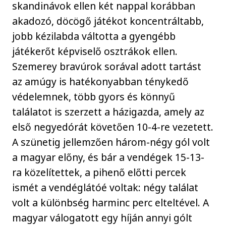
skandinávok ellen két nappal korábban
akadozó, döcögő játékot koncentráltabb,
jobb kézilabda váltotta a gyengébb
játékerőt képviselő osztrákok ellen.
Szemerey bravúrok sorával adott tartást
az amúgy is hatékonyabban ténykedő
védelemnek, több gyors és könnyű
találatot is szerzett a házigazda, amely az
első negyedórát követően 10-4-re vezetett.
A szünetig jellemzően három-négy gól volt
a magyar előny, és bár a vendégek 15-13-
ra közelítettek, a pihenő előtti percek
ismét a vendéglátóé voltak: négy találat
volt a különbség harminc perc elteltével. A
magyar válogatott egy híján annyi gólt