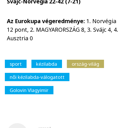
Svájc-Norvégia 22-42 (7-21)
Az Eurokupa végeredménye:
1. Norvégia
12 pont, 2. MAGYARORSZÁG 8, 3. Svájc 4, 4.
Ausztria 0
sport
kézilabda
ország-világ
női kézilabda-válogatott
Golovin Vlagyimir