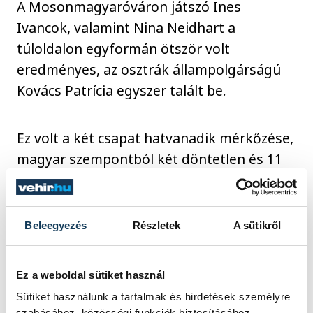
A Mosonmagyaróváron játszó Ines
Ivancok, valamint Nina Neidhart a
túloldalon egyformán ötször volt
eredményes, az osztrák állampolgárságú
Kovács Patrícia egyszer talált be.
Ez volt a két csapat hatvanadik mérkőzése,
magyar szempontból két döntetlen és 11
vereség mellett a 47. győzelem született
meg.
Beleegyezés
Részletek
A sütikről
Az Eurokupában azok a csapatok vettek
részt, amelyek nem léptek pályára a
Ez a weboldal sütiket használ
decemberi, magyar-osztrák-svájci közös
Sütiket használunk a tartalmak és hirdetések személyre
rendezésű Európa-bajnokság
szabásához, közösségi funkciók biztosításához,