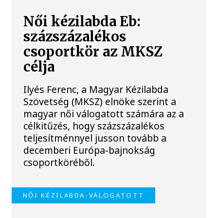
Női kézilabda Eb:
százszázalékos
csoportkör az MKSZ
célja
Ilyés Ferenc, a Magyar Kézilabda
Szövetség (MKSZ) elnöke szerint a
magyar női válogatott számára az a
célkitűzés, hogy százszázalékos
teljesítménnyel jusson tovább a
decemberi Európa-bajnokság
csoportköréből.
NŐI KÉZILABDA-VÁLOGATOTT