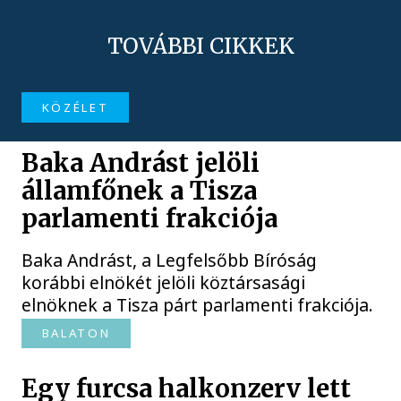
TOVÁBBI CIKKEK
KÖZÉLET
Baka Andrást jelöli
államfőnek a Tisza
parlamenti frakciója
Baka Andrást, a Legfelsőbb Bíróság
korábbi elnökét jelöli köztársasági
elnöknek a Tisza párt parlamenti frakciója.
BALATON
Egy furcsa halkonzerv lett