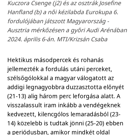
Kuczora Csenge (j2) és az osztrák Josefine
Hanfland (b) a női kézilabda Eurokupa 6.
fordulójában játszott Magyarország -
Ausztria mérkőzésen a győri Audi Arénában
2024. április 6-án. MTI/Krizsán Csaba
Hektikus másodpercek és rohanás
jellemezték a fordulás utáni perceket,
szélsőgólokkal a magyar válogatott az
addigi legnagyobbra duzzasztotta előnyét
(21-13) alig három perc leforgása alatt. A
visszalassult iram inkább a vendégeknek
kedvezett, kilencgólos lemaradásból (23-
14) közelebb is tudtak jönni (25-20) ebben
a periódusban, amikor mindkét oldal