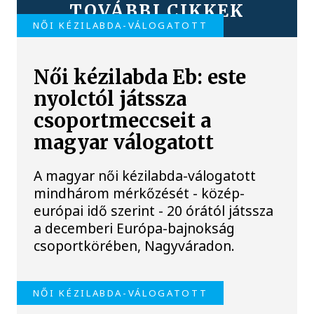
TOVÁBBI CIKKEK
NŐI KÉZILABDA-VÁLOGATOTT
Női kézilabda Eb: este
nyolctól játssza
csoportmeccseit a
magyar válogatott
A magyar női kézilabda-válogatott
mindhárom mérkőzését - közép-
európai idő szerint - 20 órától játssza
a decemberi Európa-bajnokság
csoportkörében, Nagyváradon.
NŐI KÉZILABDA-VÁLOGATOTT