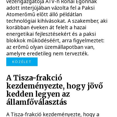
vezérigazgatója ATV-n Rónai Egonnak
adott interjújában vázolta fel a Paksi
Atomerőmű előtt álló példátlan
technológiai kihívásokat. A szakember, aki
korábban éveken át felelt a hazai
energetikai fejlesztésekért és a paksi
blokkok működéséért, arra figyelmeztet:
az erőmű olyan üzemállapotban van,
amelyre eredetileg nem tervezték.
KÖZÉLET
A Tisza-frakció
kezdeményezte, hogy jövő
kedden legyen az
államfőválasztás
A Tisza-frakció kezdeményezte, hogy a