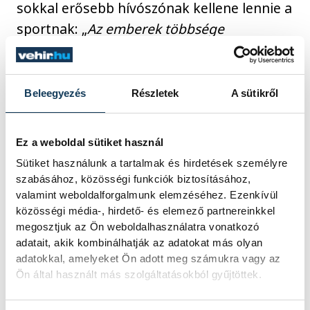
sokkal erősebb hívószónak kellene lennie a
sportnak: „
Az emberek többsége
valamilyen kütyü előtt ül, de nem él azzal a
lehetőséggel, amit a személyes
találkozások adhatnak. Például barátokat.
Beleegyezés
Részletek
A sütikről
De legalább ilyen fontos megtanulni
küzdeni, kitartóvá lenni, és magunkévá
Ez a weboldal sütiket használ
tenni a tiszteletet. Óriási jelentősége lenne,
Sütiket használunk a tartalmak és hirdetések személyre
hogy a fiatalok sportolni kezdjenek, és a
szabásához, közösségi funkciók biztosításához,
kreált valóság helyett képesek legyenek a
valamint weboldalforgalmunk elemzéséhez. Ezenkívül
közösségi média-, hirdető- és elemező partnereinkkel
valós értékek elsajátítására
.”
megosztjuk az Ön weboldalhasználatra vonatkozó
adatait, akik kombinálhatják az adatokat más olyan
adatokkal, amelyeket Ön adott meg számukra vagy az
Kammerer, egyetértve Kucserával,
Ön által használt más szolgáltatásokból gyűjtöttek.
kiegészítette álláspontját: „
Nem nagyon
tudnék mit mondani a mai gyerekeknek,