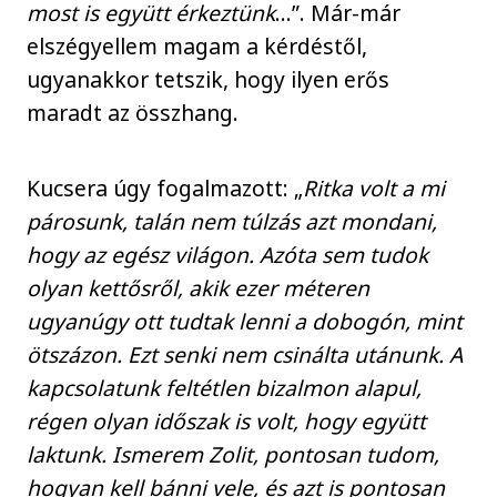
most is együtt érkeztünk
…”. Már-már
elszégyellem magam a kérdéstől,
ugyanakkor tetszik, hogy ilyen erős
maradt az összhang.
Kucsera úgy fogalmazott: „
Ritka volt a mi
párosunk, talán nem túlzás azt mondani,
hogy az egész világon. Azóta sem tudok
olyan kettősről, akik ezer méteren
ugyanúgy ott tudtak lenni a dobogón, mint
ötszázon. Ezt senki nem csinálta utánunk. A
kapcsolatunk feltétlen bizalmon alapul,
régen olyan időszak is volt, hogy együtt
laktunk. Ismerem Zolit, pontosan tudom,
hogyan kell bánni vele, és azt is pontosan