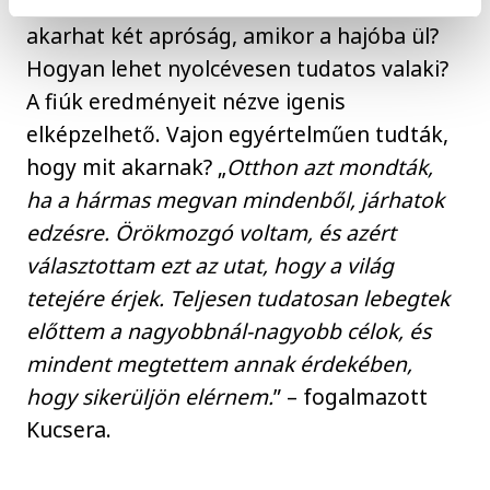
kérdést, vessük fel mi is: igazából mit
akarhat két apróság, amikor a hajóba ül?
Hogyan lehet nyolcévesen tudatos valaki?
A fiúk eredményeit nézve igenis
elképzelhető. Vajon egyértelműen tudták,
hogy mit akarnak? „
Otthon azt mondták,
ha a hármas megvan mindenből, járhatok
edzésre. Örökmozgó voltam, és azért
választottam ezt az utat, hogy a világ
tetejére érjek. Teljesen tudatosan lebegtek
előttem a nagyobbnál-nagyobb célok, és
mindent megtettem annak érdekében,
hogy sikerüljön elérnem.
” – fogalmazott
Kucsera.