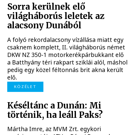
Sorra kerülnek elő
világháborús leletek az
alacsony Dunából
A folyó rekordalacsony vízállása miatt egy
csaknem komplett, II. világháborús német
DKW NZ 350-1 motorkerékpárbukkant elő
a Batthyány téri rakpart sziklái alól, máshol
pedig egy közel féltonnás brit akna került
elő.
KÖZÉLET
Késéltánc a Dunán: Mi
történik, ha leáll Paks?
Mártha Imre, az MVM Zrt. egykori