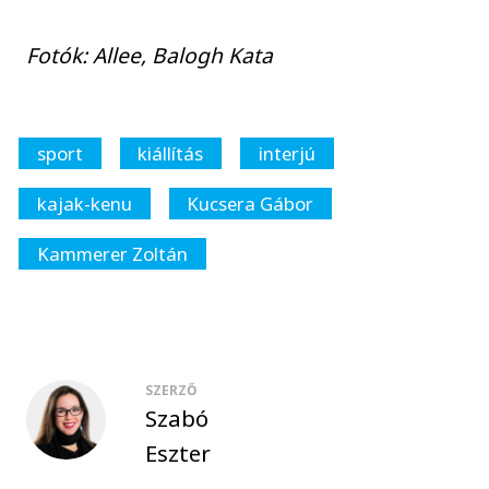
Fotók: Allee, Balogh Kata
sport
kiállítás
interjú
kajak-kenu
Kucsera Gábor
Kammerer Zoltán
SZERZŐ
Szabó
Eszter