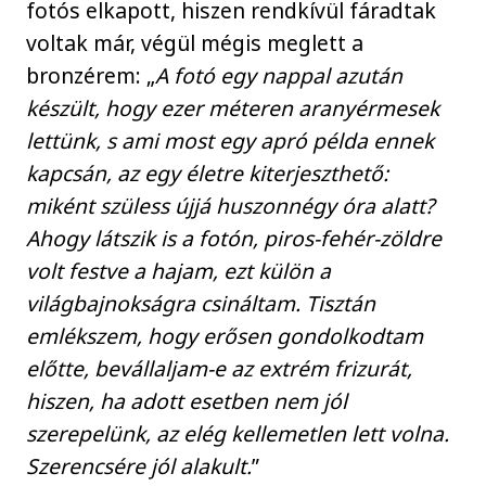
fotós elkapott, hiszen rendkívül fáradtak
voltak már, végül mégis meglett a
bronzérem: „
A fotó egy nappal azután
készült, hogy ezer méteren aranyérmesek
lettünk, s ami most egy apró példa ennek
kapcsán, az egy életre kiterjeszthető:
miként szüless újjá huszonnégy óra alatt?
Ahogy látszik is a fotón, piros-fehér-zöldre
volt festve a hajam, ezt külön a
világbajnokságra csináltam. Tisztán
emlékszem, hogy erősen gondolkodtam
előtte, bevállaljam-e az extrém frizurát,
hiszen, ha adott esetben nem jól
szerepelünk, az elég kellemetlen lett volna.
Szerencsére jól alakult.
”