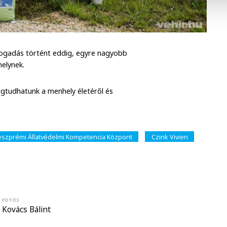
efogadás történt eddig, egyre nagyobb
helynek.
megtudhatunk a menhely életéről és
szprémi Állatvédelmi Kompetencia Központ
Czink Vivien
FOTÓS
Kovács Bálint