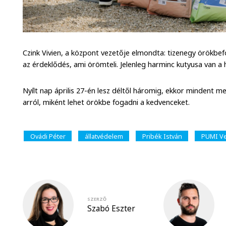
Czink Vivien, a központ vezetője elmondta: tizenegy örökb
az érdeklődés, ami örömteli. Jelenleg harminc kutyusa van a 
Nyílt nap április 27-én lesz déltől háromig, ekkor mindent 
arról, miként lehet örökbe fogadni a kedvenceket.
Ovádi Péter
állatvédelem
Pribék István
PUMI Ve
SZERZŐ
Szabó Eszter