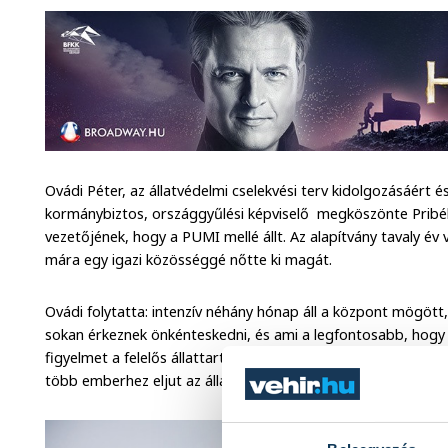
Ovádi Péter, az állatvédelmi cselekvési terv kidolgozásáért é
kormánybiztos, országgyűlési képviselő megköszönte Pribé
vezetőjének, hogy a PUMI mellé állt. Az alapítvány tavaly é
mára egy igazi közösséggé nőtte ki magát.
Ovádi folytatta: intenzív néhány hónap áll a központ mögöt
sokan érkeznek önkénteskedni, és ami a legfontosabb, hogy 
figyelmet a felelős állattartásra, hiszen Ovádi szerint akkor
több emberhez eljut az állatvédelem fontossága. Ezt segíte