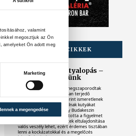
A sütikről
tosításához, valamint
einkkel megosztjuk az Ön
l, amelyeket Ön adott meg
TOVÁBBI CIKKEK
KÖZÉRDEKŰ
Egyre több a kutyalopás –
Marketing
így védekezhetünk
Az utóbbi időben ismét megszaporodtak
azok a közösségi médiában terjedő
beszámolók, amelyek szerint ismeretlenek
családi házak előtt próbálnak kutyákat
dennek a megengedése
magukhoz csalogatni. Egy Budakeszin
történt eset újra ráirányította a figyelmet
arra, hogy a házi kedvencek eltulajdonítása
valós veszély lehet, ezért érdemes tisztában
lenni a kockázatokkal és a megelőzés