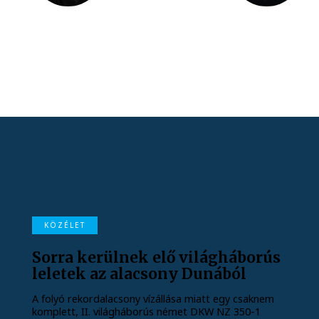
KÖZÉLET
Sorra kerülnek elő világháborús
leletek az alacsony Dunából
A folyó rekordalacsony vízállása miatt egy csaknem
komplett, II. világháborús német DKW NZ 350-1