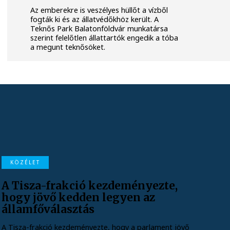
Az emberekre is veszélyes hüllőt a vízből
fogták ki és az állatvédőkhöz került. A
Teknős Park Balatonföldvár munkatársa
szerint felelőtlen állattartók engedik a tóba
a megunt teknősöket.
KÖZÉLET
A Tisza-frakció kezdeményezte,
hogy jövő kedden legyen az
államfőválasztás
A Tisza-frakció kezdeményezte, hogy a parlament jövő