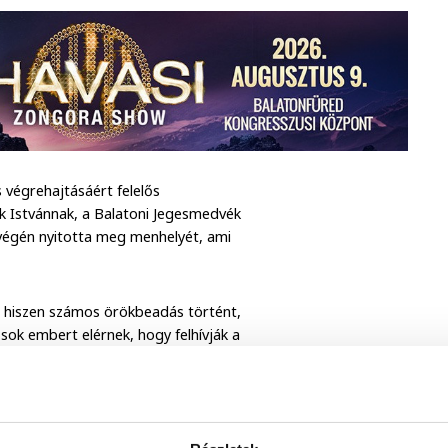
s végrehajtásáért felelős
k Istvánnak, a Balatoni Jegesmedvék
v végén nyitotta meg menhelyét, ami
t, hiszen számos örökbeadás történt,
sok embert elérnek, hogy felhívják a
 lesz a kezdeményezés sikeres, ha minél
tte most a Balatoni Jegesmedvék.