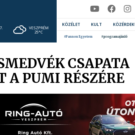
KÖZÉLET
KULT
KÖZÉRDEK
VESZPRÉM
7.
25°C
#Pannon Egyetem
#programajánló
ESMEDVÉK CSAPATA
 A PUMI RÉSZÉRE