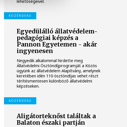
lehetőségeivel.
KÖZÉRDEKŰ
Egyedülálló állatvédelem-
pedagógiai képzés a
Pannon Egyetemen - akár
ingyenesen
Negyedik alkalommal hirdette meg
Állatvédelmi Ösztöndíjprogramját a Közös
ügyünk az állatvédelem Alapítvány, amelynek
keretében idén 110 ösztöndíjas vehet részt
térítésmentesen különböző állatvédelmi
képzéseken.
KÖZÉRDEKŰ
Aligátorteknőst találtak a
Balaton északi partján