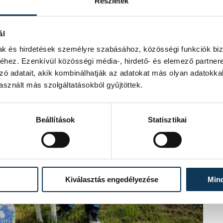
Részletek
ál
mak és hirdetések személyre szabásához, közösségi funkciók biz
hez. Ezenkívül közösségi média-, hirdető- és elemező partner
zó adatait, akik kombinálhatják az adatokat más olyan adatokka
sznált más szolgáltatásokból gyűjtöttek.
Beállítások
Statisztikai
Kiválasztás engedélyezése
Min