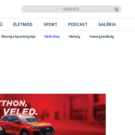
Ű
ÉLETMÓD
SPORT
PODCAST
GALÉRIA
#Európa Sportrégiója
#kék fény
#hőség
#energiaválság