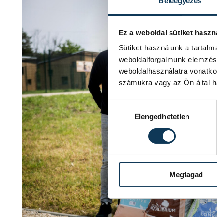
Beleegyezés
Ez a weboldal sütiket haszn
Sütiket használunk a tartal
weboldalforgalmunk elemzésé
weboldalhasználatra vonatko
számukra vagy az Ön által ha
Hozzájárulás kiválasztása
Elengedhetetlen
Megtagad