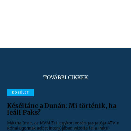
TOVÁBBI CIKKEK
KÖZÉLET
Késéltánc a Dunán: Mi történik, ha
leáll Paks?
Mártha Imre, az MVM Zrt. egykori vezérigazgatója ATV-n
Rónai Egonnak adott interjújában vázolta fel a Paksi