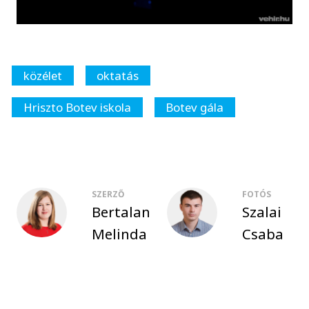
közélet
oktatás
Hriszto Botev iskola
Botev gála
SZERZŐ
FOTÓS
Bertalan
Szalai
Melinda
Csaba