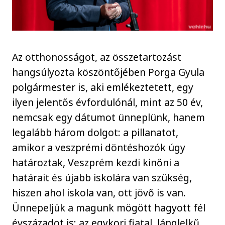
Az otthonosságot, az összetartozást
hangsúlyozta köszöntőjében Porga Gyula
polgármester is, aki emlékeztetett, egy
ilyen jelentős évfordulónál, mint az 50 év,
nemcsak egy dátumot ünneplünk, hanem
legalább három dolgot: a pillanatot,
amikor a veszprémi döntéshozók úgy
határoztak, Veszprém kezdi kinőni a
határait és újabb iskolára van szükség,
hiszen ahol iskola van, ott jövő is van.
Ünnepeljük a magunk mögött hagyott fél
évszázadot is: az egykori fiatal, lánglelkű