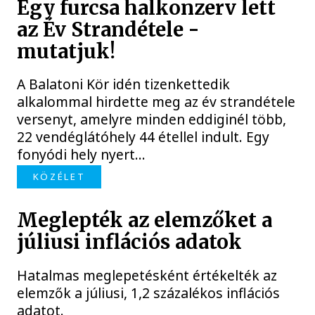
Egy furcsa halkonzerv lett
az Év Strandétele -
mutatjuk!
A Balatoni Kör idén tizenkettedik
alkalommal hirdette meg az év strandétele
versenyt, amelyre minden eddiginél több,
22 vendéglátóhely 44 étellel indult. Egy
fonyódi hely nyert...
KÖZÉLET
Meglepték az elemzőket a
júliusi inflációs adatok
Hatalmas meglepetésként értékelték az
elemzők a júliusi, 1,2 százalékos inflációs
adatot.