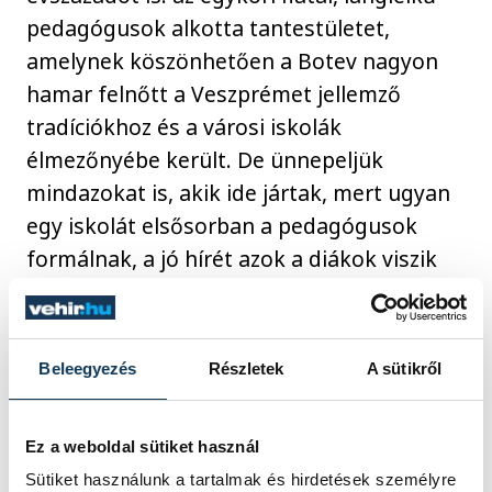
pedagógusok alkotta tantestületet,
amelynek köszönhetően a Botev nagyon
hamar felnőtt a Veszprémet jellemző
tradíciókhoz és a városi iskolák
élmezőnyébe került. De ünnepeljük
mindazokat is, akik ide jártak, mert ugyan
egy iskolát elsősorban a pedagógusok
formálnak, a jó hírét azok a diákok viszik
tovább, akik a mai napig büszkén vallják,
itt tanultak. És persze ünnepeljük a jelent
és a jövőt is, hiszen egy gálaműsor mindig
Beleegyezés
Részletek
A sütikről
kitárja az iskola kapuit, mutatja, hogy
valóban jól érzik magukat itt a diákok, ami
Ez a weboldal sütiket használ
a családtagoknak is erőt ad, hogy jó szívvel
Sütiket használunk a tartalmak és hirdetések személyre
engedjék el csemetéiket.