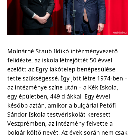
Molnárné Staub Ildikó intézményvezető
felidézte, az iskola létrejöttét 50 évvel
ezelőtt az Egry lakótelep benépesülése
tette szükségessé. Így jött létre 1974-ben –
az intézménye színe után – a Kék Iskola,
egy épületben, 449 diákkal. Egy évvel
később aztán, amikor a bulgáriai Petőfi
Sándor Iskola testvériskolát keresett
Veszprémben, az intézmény felvette a
bolgár költő nevét. Az évek során nem csak