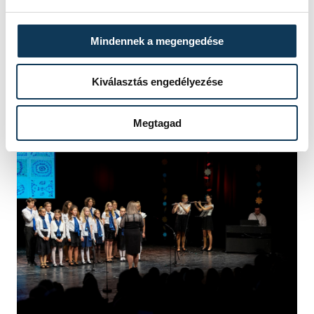
és a tehetségük kibontakozásához
szükséges feltételek: Rózsa János, a
Mindennek a megengedése
Veszprémi Német Nemzetiségi
Önkormányzat elnökhelyettese a szervezet
Kiválasztás engedélyezése
nevében 100 ezer forinttal támogatta a
szülinapos iskolát.
Megtagad