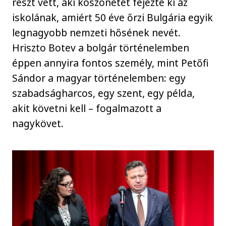
részt vett, aki köszönetét fejezte ki az
iskolának, amiért 50 éve őrzi Bulgária egyik
legnagyobb nemzeti hősének nevét.
Hriszto Botev a bolgár történelemben
éppen annyira fontos személy, mint Petőfi
Sándor a magyar történelemben: egy
szabadságharcos, egy szent, egy példa,
akit követni kell – fogalmazott a
nagykövet.