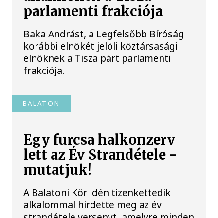
parlamenti frakciója
Baka Andrást, a Legfelsőbb Bíróság
korábbi elnökét jelöli köztársasági
elnöknek a Tisza párt parlamenti
frakciója.
BALATON
Egy furcsa halkonzerv
lett az Év Strandétele -
mutatjuk!
A Balatoni Kör idén tizenkettedik
alkalommal hirdette meg az év
strandétele versenyt, amelyre minden