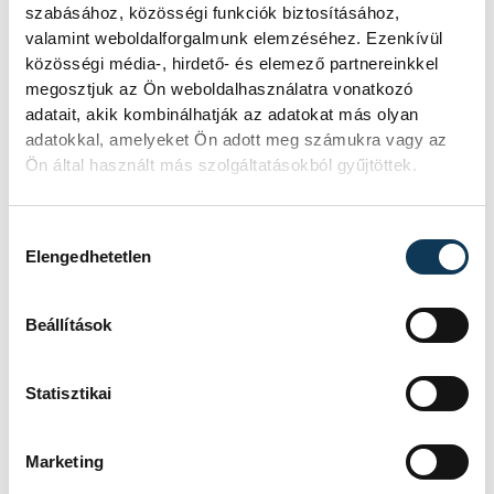
szabásához, közösségi funkciók biztosításához,
valamint weboldalforgalmunk elemzéséhez. Ezenkívül
közösségi média-, hirdető- és elemező partnereinkkel
megosztjuk az Ön weboldalhasználatra vonatkozó
adatait, akik kombinálhatják az adatokat más olyan
adatokkal, amelyeket Ön adott meg számukra vagy az
Ön által használt más szolgáltatásokból gyűjtöttek.
Hozzájárulás kiválasztása
Elengedhetetlen
Beállítások
Statisztikai
Mindezt egy közel három órás, zenés-
táncos műsorral bizonyították a diákok,
Marketing
akiknek ezentúl is biztosítottak a jó légkör