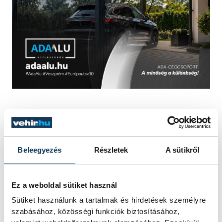
sport
kézilabda
One Veszprém HC
dr. Bartha Csaba
Beleegyezés
Részletek
A sütikről
dr. Csík Zoltán
Ez a weboldal sütiket használ
Sütiket használunk a tartalmak és hirdetések személyre
szabásához, közösségi funkciók biztosításához,