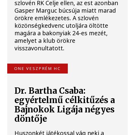
szlovén RK Celje ellen, az est azonban
Gasper Marguc búcsúja miatt marad
örökre emlékezetes. A szlovén
közönségkedvenc utoljára öltötte
magára a bakonyiak 24-es mezét,
amelyet a klub örökre
visszavonultatott.
ONE VESZPRÉM HC
Dr. Bartha Csaba:
egyértelmű célkitűzés a
Bajnokok Ligája négyes
döntője
Huszonkét játékossal vág neki a