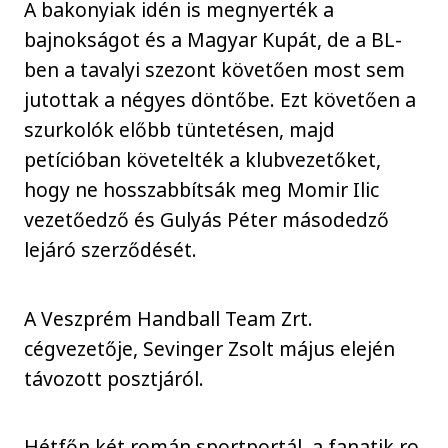
A bakonyiak idén is megnyerték a
bajnokságot és a Magyar Kupát, de a BL-
ben a tavalyi szezont követően most sem
jutottak a négyes döntőbe. Ezt követően a
szurkolók előbb tüntetésen, majd
petícióban követelték a klubvezetőket,
hogy ne hosszabbítsák meg Momir Ilic
vezetőedző és Gulyás Péter másodedző
lejáró szerződését.
A Veszprém Handball Team Zrt.
cégvezetője, Sevinger Zsolt május elején
távozott posztjáról.
Hétfőn két román sportportál, a fanatik.ro