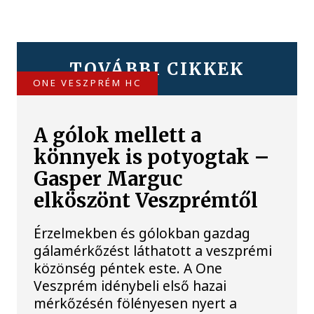
TOVÁBBI CIKKEK
ONE VESZPRÉM HC
A gólok mellett a
könnyek is potyogtak –
Gasper Marguc
elköszönt Veszprémtől
Érzelmekben és gólokban gazdag
gálamérkőzést láthatott a veszprémi
közönség péntek este. A One
Veszprém idénybeli első hazai
mérkőzésén fölényesen nyert a