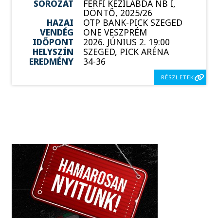
SOROZAT
FÉRFI KÉZILABDA NB I,
DÖNTŐ, 2025/26
HAZAI
OTP BANK-PICK SZEGED
VENDÉG
ONE VESZPRÉM
IDŐPONT
2026. JÚNIUS 2. 19:00
HELYSZÍN
SZEGED, PICK ARÉNA
EREDMÉNY
34-36
RÉSZLETEK