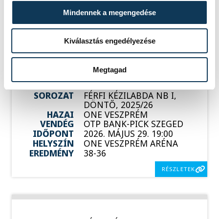
HELYSZÍN
BALATONBOGLÁR, NEKA
Mindennek a megengedése
CSARNOK
EREDMÉNY
40-51
Kiválasztás engedélyezése
RÉSZLETEK
Megtagad
SOROZAT
FÉRFI KÉZILABDA NB I,
DÖNTŐ, 2025/26
HAZAI
ONE VESZPRÉM
VENDÉG
OTP BANK-PICK SZEGED
IDŐPONT
2026. MÁJUS 29. 19:00
HELYSZÍN
ONE VESZPRÉM ARÉNA
EREDMÉNY
38-36
RÉSZLETEK