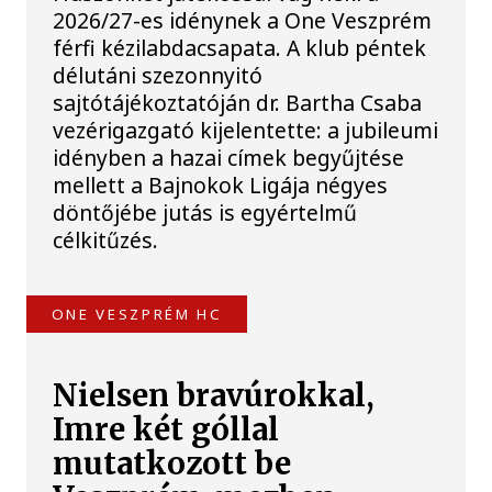
2026/27-es idénynek a One Veszprém
férfi kézilabdacsapata. A klub péntek
délutáni szezonnyitó
sajtótájékoztatóján dr. Bartha Csaba
vezérigazgató kijelentette: a jubileumi
idényben a hazai címek begyűjtése
mellett a Bajnokok Ligája négyes
döntőjébe jutás is egyértelmű
célkitűzés.
ONE VESZPRÉM HC
Nielsen bravúrokkal,
Imre két góllal
mutatkozott be