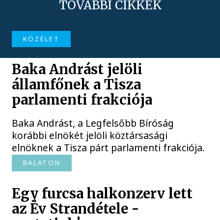
TOVÁBBI CIKKEK
KÖZÉLET
Baka Andrást jelöli
államfőnek a Tisza
parlamenti frakciója
Baka Andrást, a Legfelsőbb Bíróság
korábbi elnökét jelöli köztársasági
elnöknek a Tisza párt parlamenti frakciója.
BALATON
Egy furcsa halkonzerv lett
az Év Strandétele -