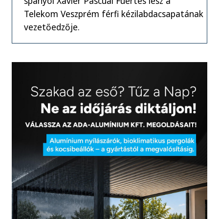
spanyol Xavier Pascual Fuertes lesz a
Telekom Veszprém férfi kézilabdacsapatának
vezetőedzője.