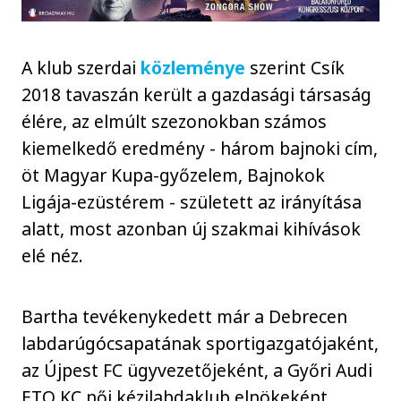
A klub szerdai
közleménye
szerint Csík
2018 tavaszán került a gazdasági társaság
élére, az elmúlt szezonokban számos
kiemelkedő eredmény - három bajnoki cím,
öt Magyar Kupa-győzelem, Bajnokok
Ligája-ezüstérem - született az irányítása
alatt, most azonban új szakmai kihívások
elé néz.
Bartha tevékenykedett már a Debrecen
labdarúgócsapatának sportigazgatójaként,
az Újpest FC ügyvezetőjeként, a Győri Audi
ETO KC női kézilabdaklub elnökeként,