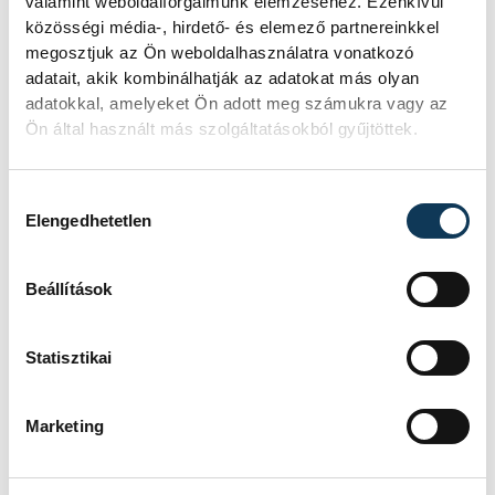
valamint weboldalforgalmunk elemzéséhez. Ezenkívül
közösségi média-, hirdető- és elemező partnereinkkel
SZERZŐ
megosztjuk az Ön weboldalhasználatra vonatkozó
vehir.hu
adatait, akik kombinálhatják az adatokat más olyan
adatokkal, amelyeket Ön adott meg számukra vagy az
Ön által használt más szolgáltatásokból gyűjtöttek.
Események
Hozzájárulás kiválasztása
Elengedhetetlen
KORÁBBI ESEMÉNYEK BETÖLTÉSE
Beállítások
Statisztikai
SOROZAT
FÉRFI KÉZILABDA NB I,
2025/26
Marketing
HAZAI
NEKA
VENDÉG
ONE VESZPRÉM
IDŐPONT
2026. MÁJUS 20. 18:15